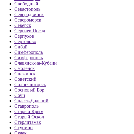
Свободный
Севастополь
Северодвинск
Североморск
Северск
Сергиев Посад
Серпухов
Сертолово
Сибай
Симферополь
Симферополь
Славянск-на-Кубани
Смоленск
Снежинск
Советский
Солнечногорск
Сосновый Бор
Сочи
Спасск-Дальний
Ставрополь
Старый Крым
Старый Оскол
Стерлитамак
Ступино
Судак