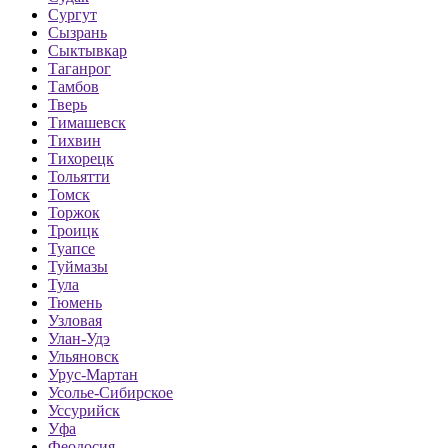
Сургут
Сызрань
Сыктывкар
Таганрог
Тамбов
Тверь
Тимашевск
Тихвин
Тихорецк
Тольятти
Томск
Торжок
Троицк
Туапсе
Туймазы
Тула
Тюмень
Узловая
Улан-Удэ
Ульяновск
Урус-Мартан
Усолье-Сибирское
Уссурийск
Уфа
Феодосия