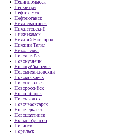
Невинномысск
Нерюнгри
Нефтекамск
Нефтеюганск
Нижневартовск
Нижнегорский
Нижнекамск
Нижний Новгород
Нижний Тагил
Николаевка
Новоалтайск
Новокузнецк
Новокуйбышевск
Новомихайловский
Новомосковск
Новоникольск
Новороссийск
Новосибирск
Новоуральск
Новочебоксарск
Новочеркасск
Новошахтинск
Новый Уренгой
Ногинск
Норильск