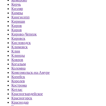
Кемерово
Керчь
Кизляр
Кимры
Кингисепп
Кириши
Киров
Киров
Кирово-Чепецк
Кировск
Кисловодск
Климовск
Клин
Клинцы
Ковров
Когалым
Коломна
Комсомольск-на-Амуре
Копейск
Королев
Кострома
Котлас
Красногвардейское
Красногорск
Краснодар