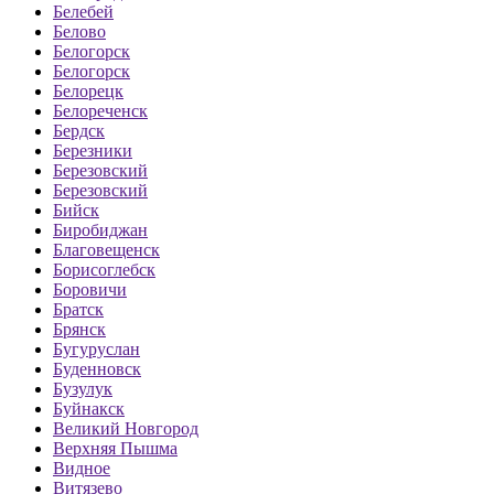
Белебей
Белово
Белогорск
Белогорск
Белорецк
Белореченск
Бердск
Березники
Березовский
Березовский
Бийск
Биробиджан
Благовещенск
Борисоглебск
Боровичи
Братск
Брянск
Бугуруслан
Буденновск
Бузулук
Буйнакск
Великий Новгород
Верхняя Пышма
Видное
Витязево