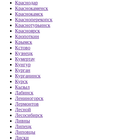
Краснодар
Краснокаменск
Краснокамск
Красноперекопск
Краснотурьинск
Красноярск
Кропоткин
Крымск
Кстово
Кузнецк
Кумертау
Кунгур
Курган
Курганинск
Курск
Кызыл
Лабинск
Лениногорск
Лермонтов
Лесной
Лесосибирск
Ливны
Липецк
Липовцы
Лиски