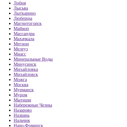
Лобня
Лысьва
Лыткарино
Люберцы
Магнитогорск
Майкоп
Массандра
Махачкала
Мегион
Мелеуз
Миасс
Минеральные Воды
Минусинск
Михайловка
Михайловск
Можга
Москва
Мурманск
Муром
Мытищи
Набережные Челны
Назарово
Назрань
Нальчик
Наро-Фоминск