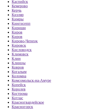
Каспийск
Кемерово
Керчь
Кизляр
Кимры
Кингисепп
Кириши
Киров
Киров
Кирово-Чепецк
Кировск
Кисловодск
Климовск
Клин
Клинцы
Ковров
Когалым
Коломна
Комсомольск-на-Амуре
Копейск
Королев
Кострома
Котлас
Красногвардейское
Красногорск