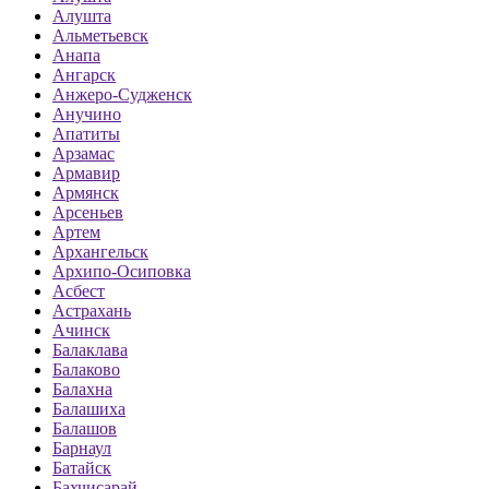
Алушта
Альметьевск
Анапа
Ангарск
Анжеро-Судженск
Анучино
Апатиты
Арзамас
Армавир
Армянск
Арсеньев
Артем
Архангельск
Архипо-Осиповка
Асбест
Астрахань
Ачинск
Балаклава
Балаково
Балахна
Балашиха
Балашов
Барнаул
Батайск
Бахчисарай