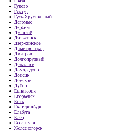
Грязи
Гуково
Гурзуф
Гусь-Хрустальный
Дагомыс
Дербент
Джанкой
Дзержинск
Дзержинское
Димитровград
Дмитров
Долгопрудный
Должанск
Домодедово
Донецк
Донское
Дубна
Евпатория
Егорьевск
Ейск
Екатеринбург
Елабуга
Елец
Ессентуки
Железногорск