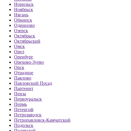
Норильск
Ноябрьск
Нягань
Обнинск
Одинцово
Озерск
Октябрьск
Октябрьский
Омск
Орел
Оренбург
Орехово-Зуево
Орск
Отрадное
Павлово
Павловский Посад
Партенит
Пенза
Первоуральск
Пермь
Петергоф
Петрозаводск
Петропавловск-Камчатский
Подольск
Полевской