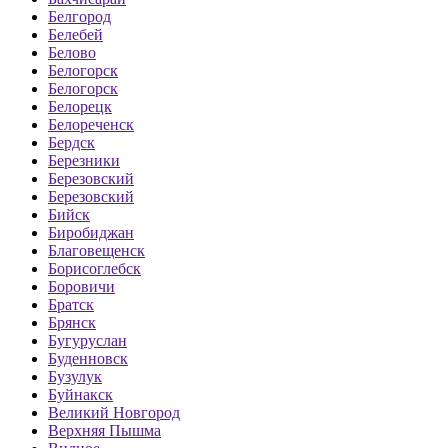
Белгород
Белебей
Белово
Белогорск
Белогорск
Белорецк
Белореченск
Бердск
Березники
Березовский
Березовский
Бийск
Биробиджан
Благовещенск
Борисоглебск
Боровичи
Братск
Брянск
Бугуруслан
Буденновск
Бузулук
Буйнакск
Великий Новгород
Верхняя Пышма