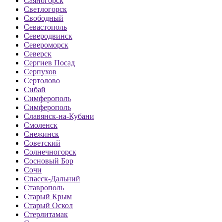
Саяногорск
Светлогорск
Свободный
Севастополь
Северодвинск
Североморск
Северск
Сергиев Посад
Серпухов
Сертолово
Сибай
Симферополь
Симферополь
Славянск-на-Кубани
Смоленск
Снежинск
Советский
Солнечногорск
Сосновый Бор
Сочи
Спасск-Дальний
Ставрополь
Старый Крым
Старый Оскол
Стерлитамак