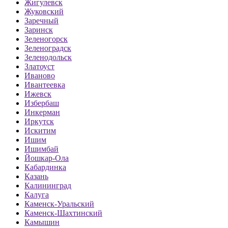
Жигулевск
Жуковский
Заречный
Заринск
Зеленогорск
Зеленоградск
Зеленодольск
Златоуст
Иваново
Ивантеевка
Ижевск
Избербаш
Инкерман
Иркутск
Искитим
Ишим
Ишимбай
Йошкар-Ола
Кабардинка
Казань
Калининград
Калуга
Каменск-Уральский
Каменск-Шахтинский
Камышин