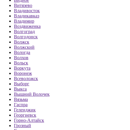
Видное
Витязево
Владивосток
Владикавказ
Владимир
Воздвиженка
Волгоград
Волгодонск
Волжск
Волжский
Вологда
Волхов
Вольск
Воркута
Воронеж
Всеволожск
Выборг
Выкса
Вышний Волочек
Вязьма
Гаспра
Геленджик
Георгиевск
Горно-Алтайск
Грозный