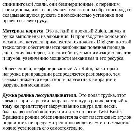
спиннинговой ловли, они безинерционные, с передним
фрикционом, имеют переключатель стопора обратного хода и
складывающуюся рукоять с возможностью установки под
правую и левую руку.
Материал корпуса.
Это легкий и прочный Zaion, шпуля и
ручка выполнены из алюминия. В производстве основного
механизма катушек применяется технология Digigear, по этой
технологии обеспечивается наибольшая полезная площадь
сцепления шестерен, что способствует минимизацию люфтов
и шумов, увеличению мощности механизма и его ресурса.
Облегченный, перфорированный Air Rotor, на который
нагрузка при вращении распределяется равномерно, тем
самым снижается вероятность паразитных вибраций и
разрушения механизма.
Дужка ролика лесоукладывателя.
Это полая трубка, этот
элемент при закрытии направляет шнур в ролик, который к
тому же препятствует закручиванию шнура или лески,
благодаря особой конструкции и технологии Twist Buster.
Вращение ролика обеспечивается за счет пластиковых втулок,
подшипник не предусмотрен производителем и по желанию
можно установить его самостоятельно.