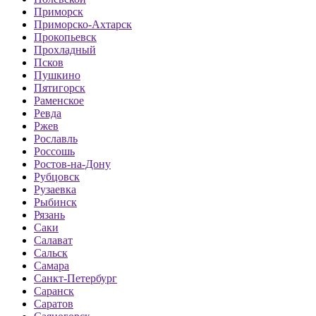
Приморск
Приморско-Ахтарск
Прокопьевск
Прохладный
Псков
Пушкино
Пятигорск
Раменское
Ревда
Ржев
Рославль
Россошь
Ростов-на-Дону
Рубцовск
Рузаевка
Рыбинск
Рязань
Саки
Салават
Сальск
Самара
Санкт-Петербург
Саранск
Саратов