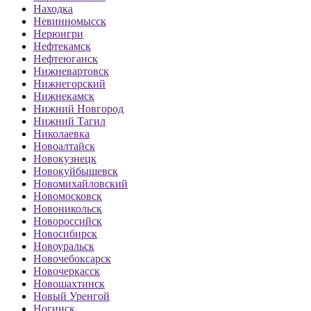
Находка
Невинномысск
Нерюнгри
Нефтекамск
Нефтеюганск
Нижневартовск
Нижнегорский
Нижнекамск
Нижний Новгород
Нижний Тагил
Николаевка
Новоалтайск
Новокузнецк
Новокуйбышевск
Новомихайловский
Новомосковск
Новоникольск
Новороссийск
Новосибирск
Новоуральск
Новочебоксарск
Новочеркасск
Новошахтинск
Новый Уренгой
Ногинск