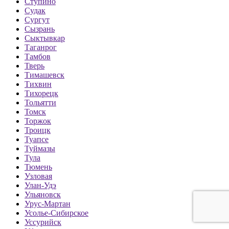
Ступино
Судак
Сургут
Сызрань
Сыктывкар
Таганрог
Тамбов
Тверь
Тимашевск
Тихвин
Тихорецк
Тольятти
Томск
Торжок
Троицк
Туапсе
Туймазы
Тула
Тюмень
Узловая
Улан-Удэ
Ульяновск
Урус-Мартан
Усолье-Сибирское
Уссурийск