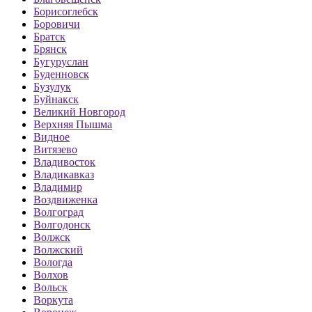
Борисоглебск
Боровичи
Братск
Брянск
Бугуруслан
Буденновск
Бузулук
Буйнакск
Великий Новгород
Верхняя Пышма
Видное
Витязево
Владивосток
Владикавказ
Владимир
Воздвиженка
Волгоград
Волгодонск
Волжск
Волжский
Вологда
Волхов
Вольск
Воркута