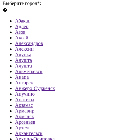
Выберите город*:
�
Абакан
Адлер
Азов
Аксай
Александров
Алексин
Алупка
Алушта
Алушта
Альметьевск
Анапа
Ангарск
Анжеро-Судженск
Анучино
Апатиты
Арзамас
Армавир
Армянск
Арсеньев
Артем
Архангельск
Архипо-Осиповка