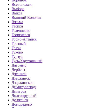
Воронеж
Всеволожск
Выборг
Выкса
Вышний Волочек
Вязьма
Гаспра
Геленджик
Георгиевск
Горно-Алтайск
Грозный
Грязи
Гуково
Гурзуф
Гусь-Хрустальный
Дагомыс
Дербент
Джанкой
Дзержинск
Дзержинское
Димитровград
Дмитров
Долгопрудный
Должанск
Домодедово