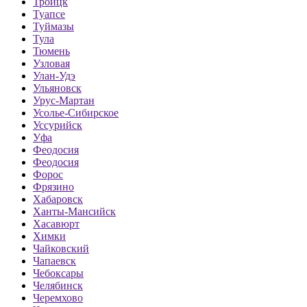
Троицк
Туапсе
Туймазы
Тула
Тюмень
Узловая
Улан-Удэ
Ульяновск
Урус-Мартан
Усолье-Сибирское
Уссурийск
Уфа
Феодосия
Феодосия
Форос
Фрязино
Хабаровск
Ханты-Мансийск
Хасавюрт
Химки
Чайковский
Чапаевск
Чебоксары
Челябинск
Черемхово