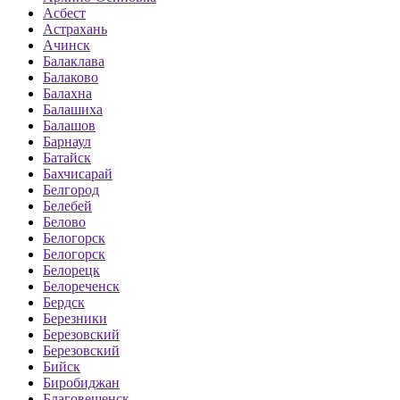
Асбест
Астрахань
Ачинск
Балаклава
Балаково
Балахна
Балашиха
Балашов
Барнаул
Батайск
Бахчисарай
Белгород
Белебей
Белово
Белогорск
Белогорск
Белорецк
Белореченск
Бердск
Березники
Березовский
Березовский
Бийск
Биробиджан
Благовещенск