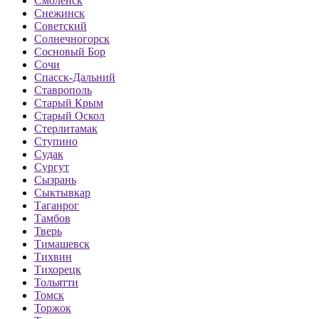
Смоленск
Снежинск
Советский
Солнечногорск
Сосновый Бор
Сочи
Спасск-Дальний
Ставрополь
Старый Крым
Старый Оскол
Стерлитамак
Ступино
Судак
Сургут
Сызрань
Сыктывкар
Таганрог
Тамбов
Тверь
Тимашевск
Тихвин
Тихорецк
Тольятти
Томск
Торжок