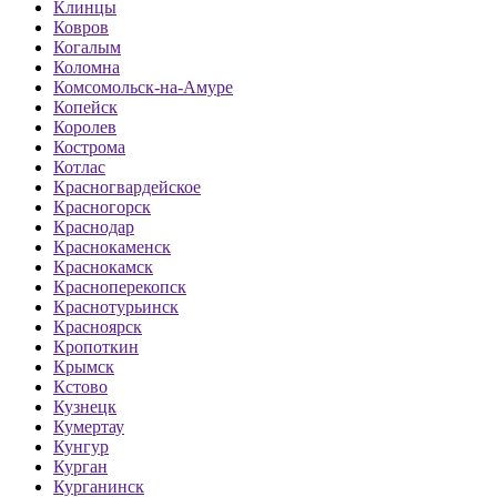
Клинцы
Ковров
Когалым
Коломна
Комсомольск-на-Амуре
Копейск
Королев
Кострома
Котлас
Красногвардейское
Красногорск
Краснодар
Краснокаменск
Краснокамск
Красноперекопск
Краснотурьинск
Красноярск
Кропоткин
Крымск
Кстово
Кузнецк
Кумертау
Кунгур
Курган
Курганинск