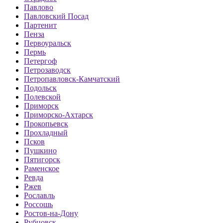
Павлово
Павловский Посад
Партенит
Пенза
Первоуральск
Пермь
Петергоф
Петрозаводск
Петропавловск-Камчатский
Подольск
Полевской
Приморск
Приморско-Ахтарск
Прокопьевск
Прохладный
Псков
Пушкино
Пятигорск
Раменское
Ревда
Ржев
Рославль
Россошь
Ростов-на-Дону
Рубцовск