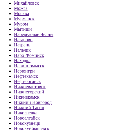
Михайловск
Можга
Москва
Мурманск
Муром
Мытищи
Набережные Челны
Назарово
Назрань
Нальчик
Наро-Фоминск
Находка
Невинномысск
Нерюнгри
Нефтекамск
Нефтеюганск
Нижневартовск
Нижнегорский
Нижнекамск
Нижний Новгород
Нижний Тагил
Николаевка
Новоалтайск
Новокузнецк
Новокуйбышевск