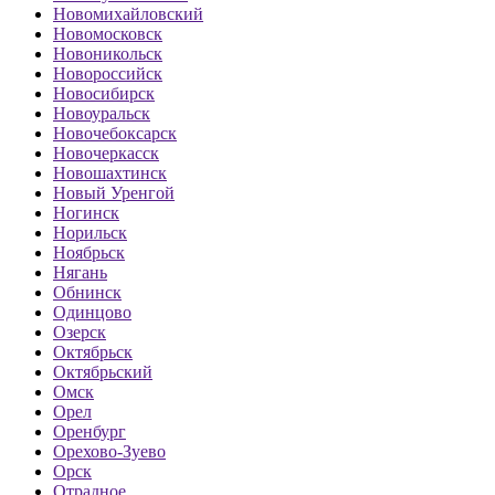
Новомихайловский
Новомосковск
Новоникольск
Новороссийск
Новосибирск
Новоуральск
Новочебоксарск
Новочеркасск
Новошахтинск
Новый Уренгой
Ногинск
Норильск
Ноябрьск
Нягань
Обнинск
Одинцово
Озерск
Октябрьск
Октябрьский
Омск
Орел
Оренбург
Орехово-Зуево
Орск
Отрадное