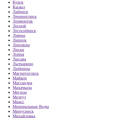
Курск
Кызыл
Лабинск
Лениногорск
Лермонтов
Лесной
Лесосибирск
Ливны
Липецк
Липовцы
Лиски
Лобня
Лысьва
Лыткарино
Люберцы
Магнитогорск
Майкоп
Массандра
Махачкала
Мегион
Мелеуз
Миасс
Минеральные Воды
Минусинск
Михайловка