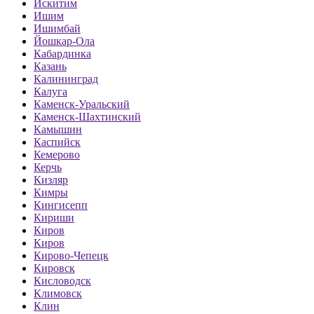
Искитим
Ишим
Ишимбай
Йошкар-Ола
Кабардинка
Казань
Калининград
Калуга
Каменск-Уральский
Каменск-Шахтинский
Камышин
Каспийск
Кемерово
Керчь
Кизляр
Кимры
Кингисепп
Кириши
Киров
Киров
Кирово-Чепецк
Кировск
Кисловодск
Климовск
Клин