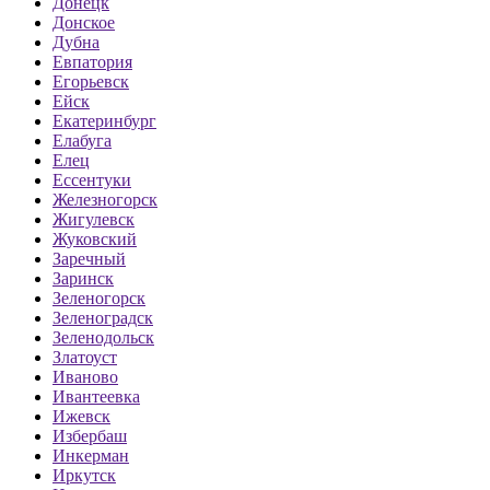
Донецк
Донское
Дубна
Евпатория
Егорьевск
Ейск
Екатеринбург
Елабуга
Елец
Ессентуки
Железногорск
Жигулевск
Жуковский
Заречный
Заринск
Зеленогорск
Зеленоградск
Зеленодольск
Златоуст
Иваново
Ивантеевка
Ижевск
Избербаш
Инкерман
Иркутск