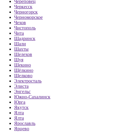
Череповец
Черкесск
Черногорск
Черноморское
Чехов
Чистополь
Чита
Шадринск
Шали
Шахты
Шелехов
Шуя
Щекино
Щёлкино
Щелково
Электросталь
Элиста
Энгельс
Южно-Сахалинск
Юрга
Якутск
Ялта
Ялта
Ярославль
Ярцево