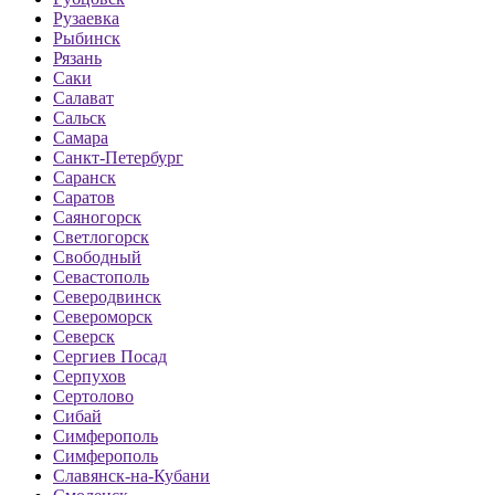
Рузаевка
Рыбинск
Рязань
Саки
Салават
Сальск
Самара
Санкт-Петербург
Саранск
Саратов
Саяногорск
Светлогорск
Свободный
Севастополь
Северодвинск
Североморск
Северск
Сергиев Посад
Серпухов
Сертолово
Сибай
Симферополь
Симферополь
Славянск-на-Кубани