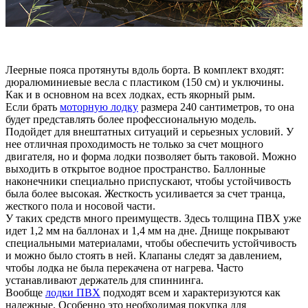
Леерные пояса протянуты вдоль борта. В комплект входят:
дюралюминиевые весла с пластиком (150 см) и уключины.
Как и в основном на всех лодках, есть якорный рым.
Если брать
моторную лодку
размера 240 сантиметров, то она
будет представлять более профессиональную модель.
Подойдет для внештатных ситуаций и серьезных условий. У
нее отличная проходимость не только за счет мощного
двигателя, но и форма лодки позволяет быть таковой. Можно
выходить в открытое водное пространство. Баллонные
наконечники специально приспускают, чтобы устойчивость
была более высокая. Жесткость усиливается за счет транца,
жесткого пола и носовой части.
У таких средств много преимуществ. Здесь толщина ПВХ уже
идет 1,2 мм на баллонах и 1,4 мм на дне. Днище покрывают
специальными материалами, чтобы обеспечить устойчивость
и можно было стоять в ней. Клапаны следят за давлением,
чтобы лодка не была перекачена от нагрева. Часто
устанавливают держатель для спиннинга.
Вообще
лодки ПВХ
подходят всем и характеризуются как
надежные. Особенно это необходимая покупка для