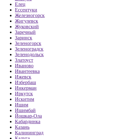
Елец
Ессентуки
Железногорск
Жигулевск
Жуковский
Заречный
Заринск
Зеленогорск
Зеленоградск
Зеленодольск
Златоуст
Иваново
Ивантеевка
Ижевск
Избербаш
Инкерман
Иркутск
Искитим
Ишим
Ишимбай
Йошкар-Ола
Кабардинка
Казань
Калининград
Калуга