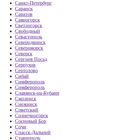
Санкт-Петербург
Саранск
Саратов
Саяногорск
Светлогорск
Свободный
Севастополь
Северодвинск
Североморск
Северск
Сергиев Посад
Серпухов
Сертолово
Сибай
Симферополь
Симферополь
Славянск-на-Кубани
Смоленск
Снежинск
Советский
Солнечногорск
Сосновый Бор
Сочи
Спасск-Дальний
Ставрополь