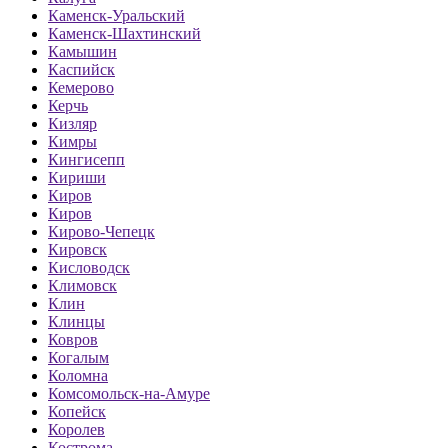
Каменск-Уральский
Каменск-Шахтинский
Камышин
Каспийск
Кемерово
Керчь
Кизляр
Кимры
Кингисепп
Кириши
Киров
Киров
Кирово-Чепецк
Кировск
Кисловодск
Климовск
Клин
Клинцы
Ковров
Когалым
Коломна
Комсомольск-на-Амуре
Копейск
Королев
Кострома