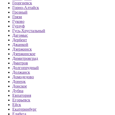
Георгиевск
Горно-Алтайск
Грозный
Грязи
Гуково
Гурзуф
Гусь-Хрустальный
Дагомыс
Дербент
Джанкой
Дзержинск
Дзержинское
Димитровград
Дмитров
Долгопрудный
Должанск
Домодедово
Донецк
Донское
Дубна
Евпатория
Егорьевск
Ейск
Екатеринбург
Елабуга