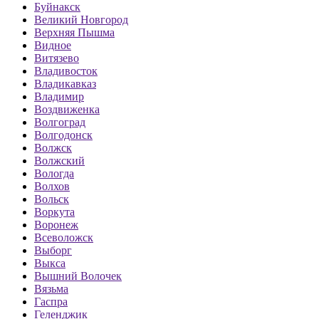
Буйнакск
Великий Новгород
Верхняя Пышма
Видное
Витязево
Владивосток
Владикавказ
Владимир
Воздвиженка
Волгоград
Волгодонск
Волжск
Волжский
Вологда
Волхов
Вольск
Воркута
Воронеж
Всеволожск
Выборг
Выкса
Вышний Волочек
Вязьма
Гаспра
Геленджик