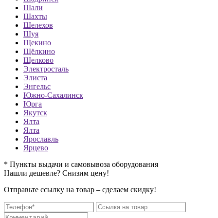
Шали
Шахты
Шелехов
Шуя
Щекино
Щёлкино
Щелково
Электросталь
Элиста
Энгельс
Южно-Сахалинск
Юрга
Якутск
Ялта
Ялта
Ярославль
Ярцево
* Пункты выдачи и самовывоза оборудования
Нашли дешевле? Снизим цену!
Отправьте ссылку на товар – сделаем скидку!