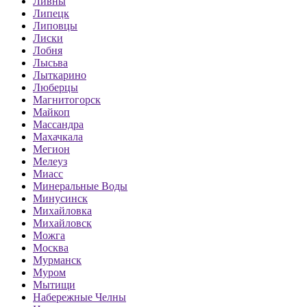
Ливны
Липецк
Липовцы
Лиски
Лобня
Лысьва
Лыткарино
Люберцы
Магнитогорск
Майкоп
Массандра
Махачкала
Мегион
Мелеуз
Миасс
Минеральные Воды
Минусинск
Михайловка
Михайловск
Можга
Москва
Мурманск
Муром
Мытищи
Набережные Челны