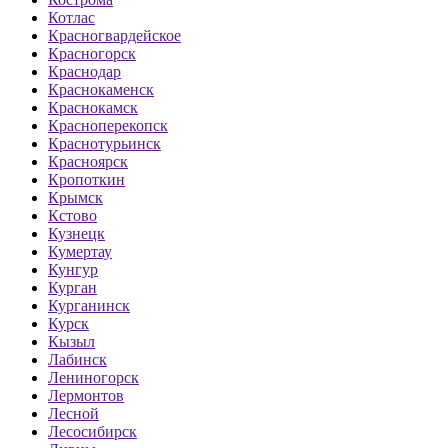
Котлас
Красногвардейское
Красногорск
Краснодар
Краснокаменск
Краснокамск
Красноперекопск
Краснотурьинск
Красноярск
Кропоткин
Крымск
Кстово
Кузнецк
Кумертау
Кунгур
Курган
Курганинск
Курск
Кызыл
Лабинск
Лениногорск
Лермонтов
Лесной
Лесосибирск