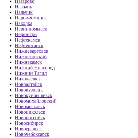
Назарово
Назрань
Нальчик
Наро-Фоминск
Находка
Невинномысск
Нерюнгри
Нефтекамск
Нефтеюганск
Нижневартовск
Нижнегорский
Нижнекамск
Нижний Новгород
Нижний Тагил
Николаевка
Новоалтайск
Новокузнецк
Новокуйбышевск
Новомихайловский
Новомосковск
Новоникольск
Новороссийск
Новосибирск
Новоуральск
Новочебоксарск