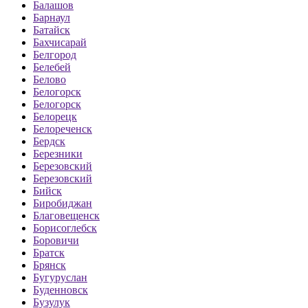
Балашов
Барнаул
Батайск
Бахчисарай
Белгород
Белебей
Белово
Белогорск
Белогорск
Белорецк
Белореченск
Бердск
Березники
Березовский
Березовский
Бийск
Биробиджан
Благовещенск
Борисоглебск
Боровичи
Братск
Брянск
Бугуруслан
Буденновск
Бузулук