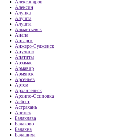
Александров
Алексин
Алупка
Алушта
Алушта
Альметьевск
Анапа
Ангарск
Анжеро-Судженск
Анучино
Апатиты
Арзамас
Армавир
Армянск
Арсеньев
Артем
Архангельск
Архипо-Осиповка
Асбест
Астрахань
Ачинск
Балаклава
Балаково
Балахна
Балашиха