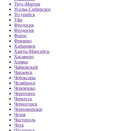
Урус-Мартан
Усолье-Сибирское
Уссурийск
Уфа
Феодосия
Феодосия
Форос
Фрязино
Хабаровск
Ханты-Мансийск
Хасавюрт
Химки
Чайковский
Чапаевск
Чебоксары
Челябинск
Черемхово
Череповец
Черкесск
Черногорск
Черноморское
Чехов
Чистополь
Чита
Шадринск