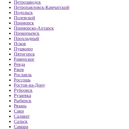
Петрозаводск
Петропавловск-Камчатский
Подольск
Полевской
Приморск
Приморско-Ахтарск
Прокопьевск
Прохладный
Псков
Пушкино
Пятигорск
Раменское
Ревда
Ржев
Рославль
Россошь
Ростов-на-Дону
Рубцовск
Рузаевка
Рыбинск
Рязань
Саки
Салават
Сальск
Самара