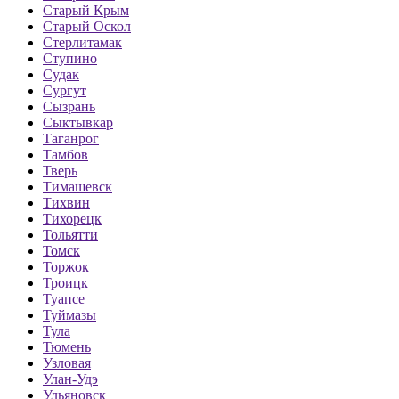
Старый Крым
Старый Оскол
Стерлитамак
Ступино
Судак
Сургут
Сызрань
Сыктывкар
Таганрог
Тамбов
Тверь
Тимашевск
Тихвин
Тихорецк
Тольятти
Томск
Торжок
Троицк
Туапсе
Туймазы
Тула
Тюмень
Узловая
Улан-Удэ
Ульяновск