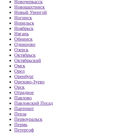
Новочеркасск
Новошахтинск
Новый Уренгой
Ногинск
Норильск
Ноябрьск
Нягань
Обнинск
Одинцово
Озерск
Октябрьск
Октябрьский
Омск
Орел
Оренбург
Орехово-Зуево
Орск
Отрадное
Павлово
Павловский Посад
Партенит
Пенза
Первоуральск
Пермь
Петергоф