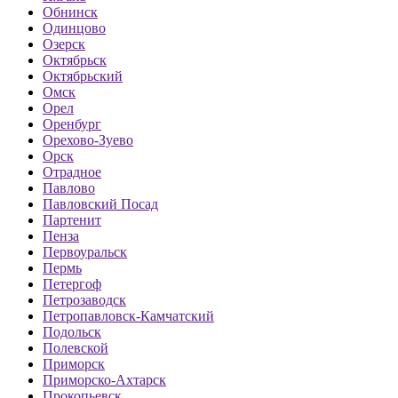
Обнинск
Одинцово
Озерск
Октябрьск
Октябрьский
Омск
Орел
Оренбург
Орехово-Зуево
Орск
Отрадное
Павлово
Павловский Посад
Партенит
Пенза
Первоуральск
Пермь
Петергоф
Петрозаводск
Петропавловск-Камчатский
Подольск
Полевской
Приморск
Приморско-Ахтарск
Прокопьевск