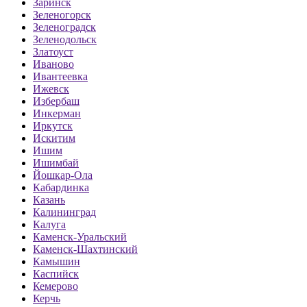
Заринск
Зеленогорск
Зеленоградск
Зеленодольск
Златоуст
Иваново
Ивантеевка
Ижевск
Избербаш
Инкерман
Иркутск
Искитим
Ишим
Ишимбай
Йошкар-Ола
Кабардинка
Казань
Калининград
Калуга
Каменск-Уральский
Каменск-Шахтинский
Камышин
Каспийск
Кемерово
Керчь