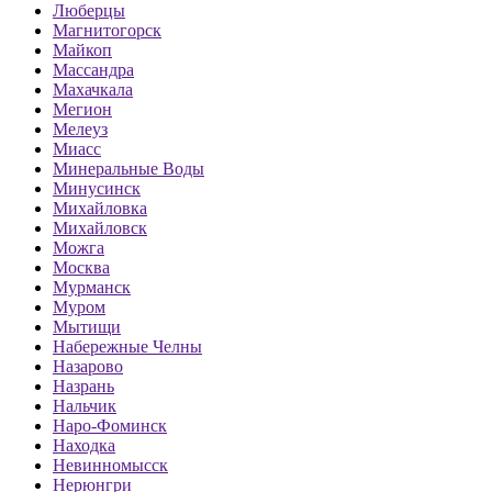
Люберцы
Магнитогорск
Майкоп
Массандра
Махачкала
Мегион
Мелеуз
Миасс
Минеральные Воды
Минусинск
Михайловка
Михайловск
Можга
Москва
Мурманск
Муром
Мытищи
Набережные Челны
Назарово
Назрань
Нальчик
Наро-Фоминск
Находка
Невинномысск
Нерюнгри