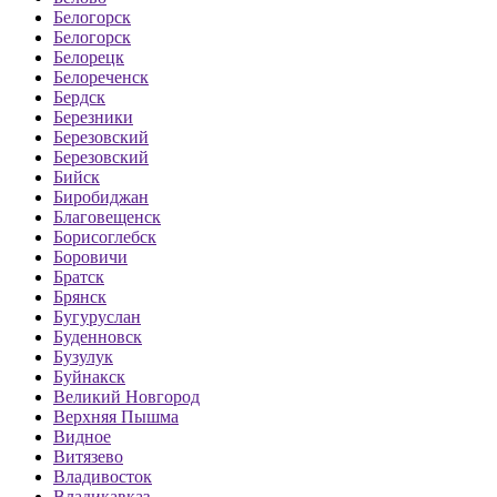
Белогорск
Белогорск
Белорецк
Белореченск
Бердск
Березники
Березовский
Березовский
Бийск
Биробиджан
Благовещенск
Борисоглебск
Боровичи
Братск
Брянск
Бугуруслан
Буденновск
Бузулук
Буйнакск
Великий Новгород
Верхняя Пышма
Видное
Витязево
Владивосток
Владикавказ