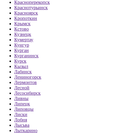
Красноперекопск
Краснотурьинск
Красноярск
Кропоткин
Крымск
Кстово
Кузнецк
Кумертау
Кунгур
Курган
Курганинск
Курск
Кызыл
Лабинск
Лениногорск
Лермонтов
Лесной
Лесосибирск
Ливны
Липецк
Липовцы
Лиски
Лобня
Лысьва
Лыткарино