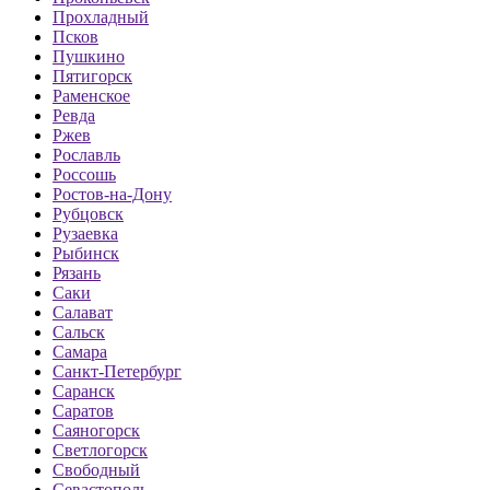
Прохладный
Псков
Пушкино
Пятигорск
Раменское
Ревда
Ржев
Рославль
Россошь
Ростов-на-Дону
Рубцовск
Рузаевка
Рыбинск
Рязань
Саки
Салават
Сальск
Самара
Санкт-Петербург
Саранск
Саратов
Саяногорск
Светлогорск
Свободный
Севастополь