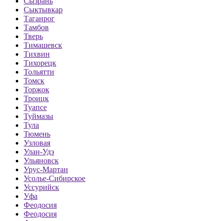
Сызрань
Сыктывкар
Таганрог
Тамбов
Тверь
Тимашевск
Тихвин
Тихорецк
Тольятти
Томск
Торжок
Троицк
Туапсе
Туймазы
Тула
Тюмень
Узловая
Улан-Удэ
Ульяновск
Урус-Мартан
Усолье-Сибирское
Уссурийск
Уфа
Феодосия
Феодосия