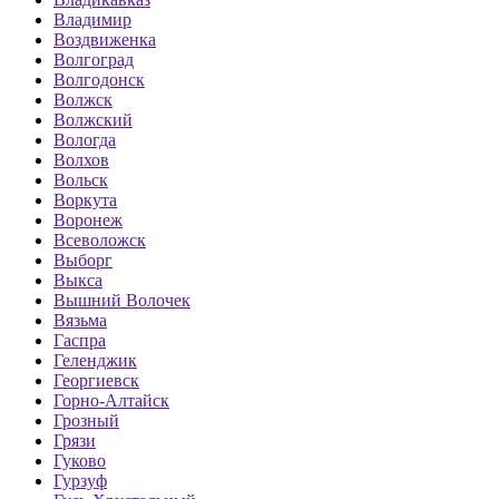
Владимир
Воздвиженка
Волгоград
Волгодонск
Волжск
Волжский
Вологда
Волхов
Вольск
Воркута
Воронеж
Всеволожск
Выборг
Выкса
Вышний Волочек
Вязьма
Гаспра
Геленджик
Георгиевск
Горно-Алтайск
Грозный
Грязи
Гуково
Гурзуф