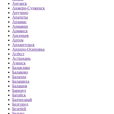
Ангарск
Анжеро-Судженск
Анучино
Апатиты
Арзамас
Армавир
Армянск
Арсеньев
Артем
Архангельск
Архипо-Осиповка
Асбест
Астрахань
Ачинск
Балаклава
Балаково
Балахна
Балашиха
Балашов
Барнаул
Батайск
Бахчисарай
Белгород
Белебей
Белово