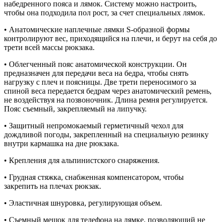
набедренного пояса и лямок. Систему можно настроить,
чтобы она подходила пол рост, за счет специальных лямок.
• Анатомические наплечные лямки S-образной формы
контролируют вес, приходящийся на плечи, и берут на себя до
трети всей массы рюкзака.
• Облегченный пояс анатомической конструкции. Он
предназначен для передачи веса на бедра, чтобы снять
нагрузку с плеч и поясницы. Две трети переносимого за
спиной веса передается бедрам через анатомический ремень,
не воздействуя на позвоночник. Длина ремня регулируется.
Пояс съемный, закрепляемый на липучку.
• Защитный непромокаемый герметичный чехол для
дождливой погоды, закрепленный на специальную резинку
внутри кармашка на дне рюкзака.
• Крепления для альпинистского снаряжения.
• Грудная стяжка, снабженная компенсатором, чтобы
закрепить на плечах рюкзак.
• Эластичная шнуровка, регулирующая объем.
• Съемный мешок для телефона на лямке, позволяющий не