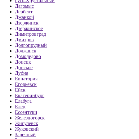
Гусь-Хрустальный
Дагомыс
Дербент
Джанкой
Дзержинск
Дзержинское
Димитровград
Дмитров
Долгопрудный
Должанск
Домодедово
Донецк
Донское
Дубна
Евпатория
Егорьевск
Ейск
Екатеринбург
Елабуга
Елец
Ессентуки
Железногорск
Жигулевск
Жуковский
Заречный