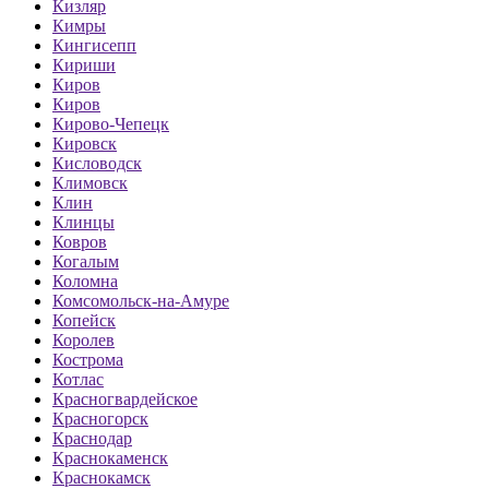
Кизляр
Кимры
Кингисепп
Кириши
Киров
Киров
Кирово-Чепецк
Кировск
Кисловодск
Климовск
Клин
Клинцы
Ковров
Когалым
Коломна
Комсомольск-на-Амуре
Копейск
Королев
Кострома
Котлас
Красногвардейское
Красногорск
Краснодар
Краснокаменск
Краснокамск