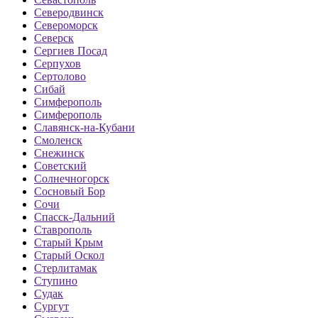
Северодвинск
Североморск
Северск
Сергиев Посад
Серпухов
Сертолово
Сибай
Симферополь
Симферополь
Славянск-на-Кубани
Смоленск
Снежинск
Советский
Солнечногорск
Сосновый Бор
Сочи
Спасск-Дальний
Ставрополь
Старый Крым
Старый Оскол
Стерлитамак
Ступино
Судак
Сургут