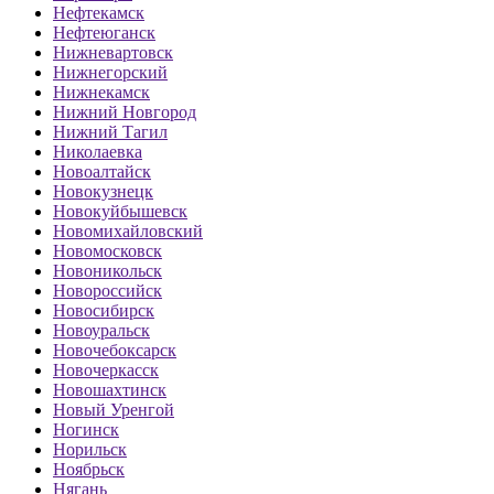
Нефтекамск
Нефтеюганск
Нижневартовск
Нижнегорский
Нижнекамск
Нижний Новгород
Нижний Тагил
Николаевка
Новоалтайск
Новокузнецк
Новокуйбышевск
Новомихайловский
Новомосковск
Новоникольск
Новороссийск
Новосибирск
Новоуральск
Новочебоксарск
Новочеркасск
Новошахтинск
Новый Уренгой
Ногинск
Норильск
Ноябрьск
Нягань