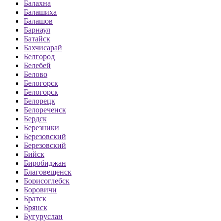
Балахна
Балашиха
Балашов
Барнаул
Батайск
Бахчисарай
Белгород
Белебей
Белово
Белогорск
Белогорск
Белорецк
Белореченск
Бердск
Березники
Березовский
Березовский
Бийск
Биробиджан
Благовещенск
Борисоглебск
Боровичи
Братск
Брянск
Бугуруслан