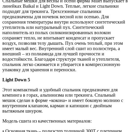
Спальные мешки для весны и осени фирма Millet выпускает в
линейках Baikal и Light Down. Теплые, легкие спальники
подходят для трекинга. Трехсезонные спальники
предназначены для ночевок весной или осенью. Для
сохранения температуры внутри используют синтетический
утеплитель или натуральный пух. Синтетический
наполнитель из полых силиконизированных волокон
сохраняет тепло, не впитывает конденсат и пропускает
воздух, позволяя телу дышать. Пух очень теплый, при этом
имеет малый вес. Внутренний слой сшит из полиэстера, а
внешний – из полиамида для лучшей прочности и
водостойкости. Благодаря структуре тканей и утеплителя,
спальник легко сжимается и убирается в компрессионную
упаковку для хранения и переноски.
Light Down 5
Этот компактный и удобный спальник предназначен для
кемпинга в горах, альпинизма или трекинга. Спальный
мешок сделан в форме «кокона» и имеет боковую молнию с
внутренним клапаном, карман и капюшон с двойным
вытяжным шнуром.
Модель сшита из качественных материалов:
• Основная ткань – полиэстер толщиной 300T с плетением