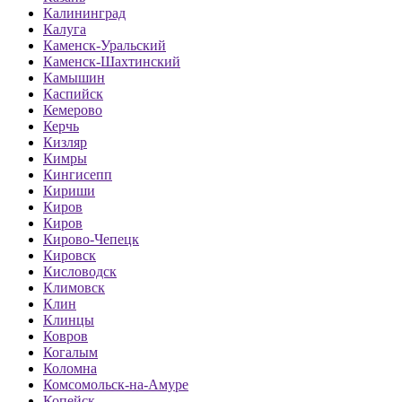
Калининград
Калуга
Каменск-Уральский
Каменск-Шахтинский
Камышин
Каспийск
Кемерово
Керчь
Кизляр
Кимры
Кингисепп
Кириши
Киров
Киров
Кирово-Чепецк
Кировск
Кисловодск
Климовск
Клин
Клинцы
Ковров
Когалым
Коломна
Комсомольск-на-Амуре
Копейск