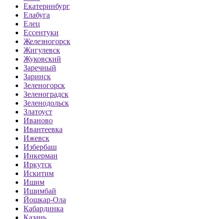
Екатеринбург
Елабуга
Елец
Ессентуки
Железногорск
Жигулевск
Жуковский
Заречный
Заринск
Зеленогорск
Зеленоградск
Зеленодольск
Златоуст
Иваново
Ивантеевка
Ижевск
Избербаш
Инкерман
Иркутск
Искитим
Ишим
Ишимбай
Йошкар-Ола
Кабардинка
Казань