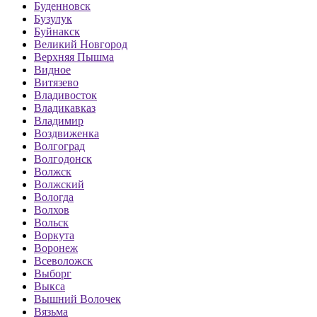
Буденновск
Бузулук
Буйнакск
Великий Новгород
Верхняя Пышма
Видное
Витязево
Владивосток
Владикавказ
Владимир
Воздвиженка
Волгоград
Волгодонск
Волжск
Волжский
Вологда
Волхов
Вольск
Воркута
Воронеж
Всеволожск
Выборг
Выкса
Вышний Волочек
Вязьма