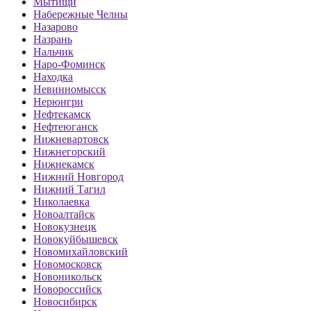
Мытищи
Набережные Челны
Назарово
Назрань
Нальчик
Наро-Фоминск
Находка
Невинномысск
Нерюнгри
Нефтекамск
Нефтеюганск
Нижневартовск
Нижнегорский
Нижнекамск
Нижний Новгород
Нижний Тагил
Николаевка
Новоалтайск
Новокузнецк
Новокуйбышевск
Новомихайловский
Новомосковск
Новоникольск
Новороссийск
Новосибирск