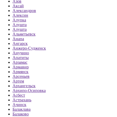
Азов
Аксай
Александров
Алексин
Алупка
Алушта
Алушта
Альметьевск
Анапа
Ангарск
Анжеро-Судженск
Анучино
Апатиты
Арзамас
Армавир
Армянск
Арсеньев
Артем
Архангельск
Архипо-Осиповка
Асбест
Астрахань
Ачинск
Балаклава
Балаково