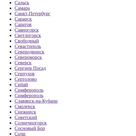
Сальск
Самара
Санкт-Петербург
Саранск
Саратов
Саяногорск
Светлогорск
Свободный
Севастополь
Северодвинск
Североморск
Северск
Сергиев Посад
Серпухов
Сертолово
Сибай
Симферополь
Симферополь
Славянск-на-Кубани
Смоленск
Снежинск
Советский
Солнечногорск
Сосновый Бор
Сочи