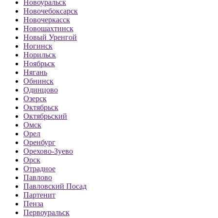
Новоуральск
Новочебоксарск
Новочеркасск
Новошахтинск
Новый Уренгой
Ногинск
Норильск
Ноябрьск
Нягань
Обнинск
Одинцово
Озерск
Октябрьск
Октябрьский
Омск
Орел
Оренбург
Орехово-Зуево
Орск
Отрадное
Павлово
Павловский Посад
Партенит
Пенза
Первоуральск