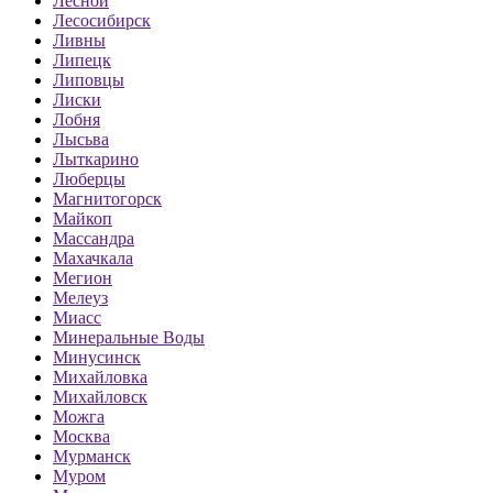
Лесной
Лесосибирск
Ливны
Липецк
Липовцы
Лиски
Лобня
Лысьва
Лыткарино
Люберцы
Магнитогорск
Майкоп
Массандра
Махачкала
Мегион
Мелеуз
Миасс
Минеральные Воды
Минусинск
Михайловка
Михайловск
Можга
Москва
Мурманск
Муром