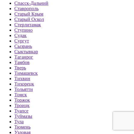
Спасск-Дальний
Ставрополь
Старый Крым
Старый Оскол
Стерлитамак
Ступино
Судак
Сургут
Сызрань
Сыктывкар
Таганрог
Тамбов
Тверь
Тимашевск
Тихвин
Тихорецк
Тольятти
Томск
Торжок
Троицк
Туапсе
Туймазы
Тула
Тюмень
Узловая