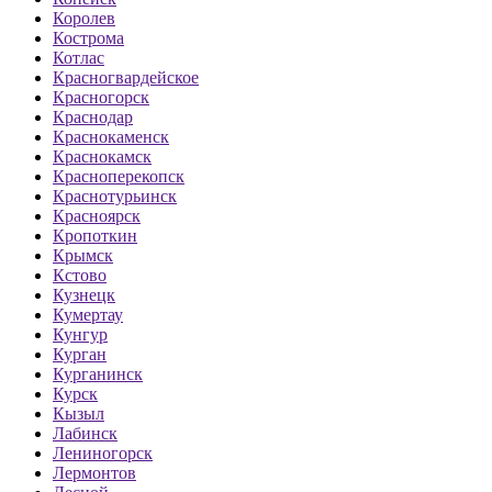
Королев
Кострома
Котлас
Красногвардейское
Красногорск
Краснодар
Краснокаменск
Краснокамск
Красноперекопск
Краснотурьинск
Красноярск
Кропоткин
Крымск
Кстово
Кузнецк
Кумертау
Кунгур
Курган
Курганинск
Курск
Кызыл
Лабинск
Лениногорск
Лермонтов