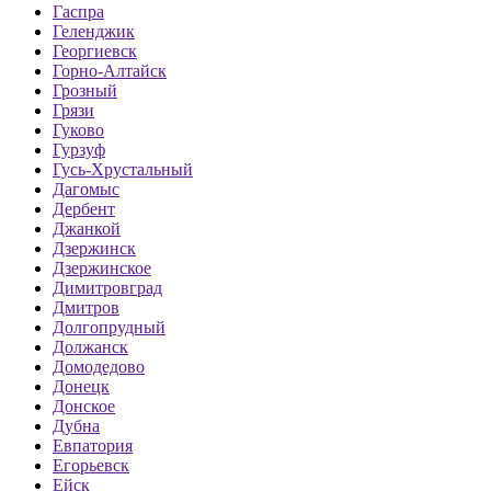
Гаспра
Геленджик
Георгиевск
Горно-Алтайск
Грозный
Грязи
Гуково
Гурзуф
Гусь-Хрустальный
Дагомыс
Дербент
Джанкой
Дзержинск
Дзержинское
Димитровград
Дмитров
Долгопрудный
Должанск
Домодедово
Донецк
Донское
Дубна
Евпатория
Егорьевск
Ейск