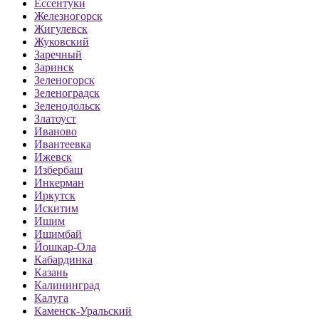
Ессентуки
Железногорск
Жигулевск
Жуковский
Заречный
Заринск
Зеленогорск
Зеленоградск
Зеленодольск
Златоуст
Иваново
Ивантеевка
Ижевск
Избербаш
Инкерман
Иркутск
Искитим
Ишим
Ишимбай
Йошкар-Ола
Кабардинка
Казань
Калининград
Калуга
Каменск-Уральский