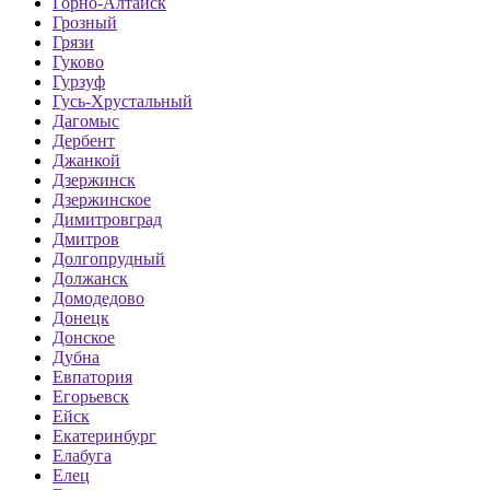
Горно-Алтайск
Грозный
Грязи
Гуково
Гурзуф
Гусь-Хрустальный
Дагомыс
Дербент
Джанкой
Дзержинск
Дзержинское
Димитровград
Дмитров
Долгопрудный
Должанск
Домодедово
Донецк
Донское
Дубна
Евпатория
Егорьевск
Ейск
Екатеринбург
Елабуга
Елец