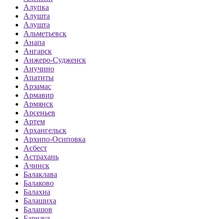
Алупка
Алушта
Алушта
Альметьевск
Анапа
Ангарск
Анжеро-Судженск
Анучино
Апатиты
Арзамас
Армавир
Армянск
Арсеньев
Артем
Архангельск
Архипо-Осиповка
Асбест
Астрахань
Ачинск
Балаклава
Балаково
Балахна
Балашиха
Балашов
Барнаул