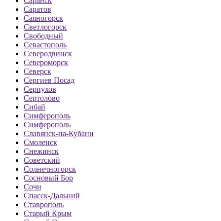
Саранск
Саратов
Саяногорск
Светлогорск
Свободный
Севастополь
Северодвинск
Североморск
Северск
Сергиев Посад
Серпухов
Сертолово
Сибай
Симферополь
Симферополь
Славянск-на-Кубани
Смоленск
Снежинск
Советский
Солнечногорск
Сосновый Бор
Сочи
Спасск-Дальний
Ставрополь
Старый Крым