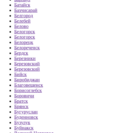
Батайск
Бахчисарай
Белгород
Белебей
Белово
Белогорск
Белогорск
Белорецк
Белореченск
Бердск
Березники
Березовский
Березовский
Бийск
Биробиджан
Благовещенск
Борисоглебск
Боровичи
Братск
Брянск
Бугуруслан
Буденновск
Бузулук
Буйнакск