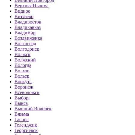
Великий Новгород
Верхняя Пышма
Видное
Витязево
Владивосток
Владикавказ
Владимир
Воздвиженка
Волгоград
Волгодонск
Волжск
Волжский
Вологда
Волхов
Вольск
Воркута
Воронеж
Всеволожск
Выборг
Выкса
Вышний Волочек
Вязьма
Гаспра
Геленджик
Георгиевск