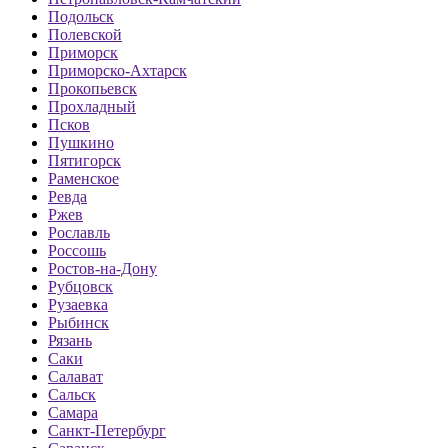
Подольск
Полевской
Приморск
Приморско-Ахтарск
Прокопьевск
Прохладный
Псков
Пушкино
Пятигорск
Раменское
Ревда
Ржев
Рославль
Россошь
Ростов-на-Дону
Рубцовск
Рузаевка
Рыбинск
Рязань
Саки
Салават
Сальск
Самара
Санкт-Петербург