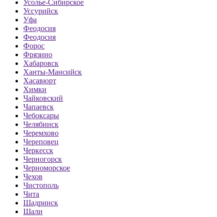
Усолье-Сибирское
Уссурийск
Уфа
Феодосия
Феодосия
Форос
Фрязино
Хабаровск
Ханты-Мансийск
Хасавюрт
Химки
Чайковский
Чапаевск
Чебоксары
Челябинск
Черемхово
Череповец
Черкесск
Черногорск
Черноморское
Чехов
Чистополь
Чита
Шадринск
Шали