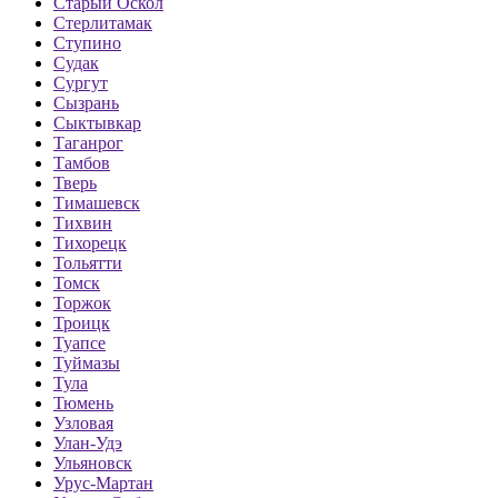
Старый Оскол
Стерлитамак
Ступино
Судак
Сургут
Сызрань
Сыктывкар
Таганрог
Тамбов
Тверь
Тимашевск
Тихвин
Тихорецк
Тольятти
Томск
Торжок
Троицк
Туапсе
Туймазы
Тула
Тюмень
Узловая
Улан-Удэ
Ульяновск
Урус-Мартан