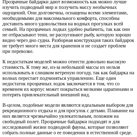
Прозрачные байдарки дают возможность как можно лучше
изучить подводный мир и получить массу необычных
ощущений. Они долговечны, оснащены всеми элементами,
необходимыми для максимального комфорта, способны
доставить много удовольствия на водных прогулках всей
семьей. На прозрачных лодках удобно рыбачить, так как они
не отбрасывают тени, не распугивают рыбу, которую хорошо
видно через дно судна. Разборная конструкция таких байдарок
не требует много места для хранения и не создает проблем
при перевозке.
К недостаткам моделей можно отнести довольно высокую
стоимость. К тому же, из-за небольшой массы их нельзя
использовать в слишком ветреную погоду, так как байдарка на
волнах перестает подчиняться управлению. Еще один
недостаток прозрачных лодок заключается в том, что со
временем их корпус может покрыться мелкими царапинами и
потерять привлекательный внешний вид.
В-целом, подобные модели являются идеальным выбором для
рекреационного отдыха и для прогулок с детьми. Плавание на
них является чрезвычайно увлекательным, похожим на
свободный полет. Прозрачные байдарки подходят и для
исследований жизни подводной фауны, которые позволяют
собрать полные данные о ее поведении в естественной среде.