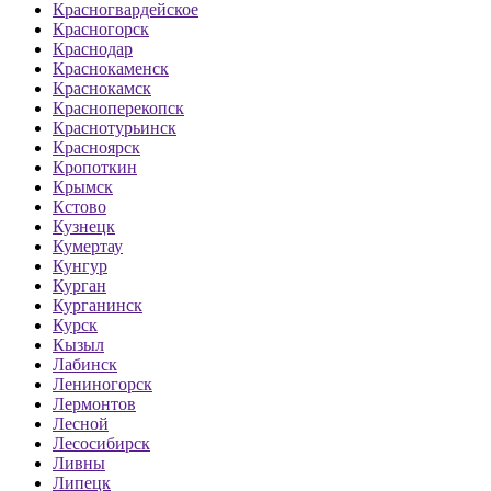
Красногвардейское
Красногорск
Краснодар
Краснокаменск
Краснокамск
Красноперекопск
Краснотурьинск
Красноярск
Кропоткин
Крымск
Кстово
Кузнецк
Кумертау
Кунгур
Курган
Курганинск
Курск
Кызыл
Лабинск
Лениногорск
Лермонтов
Лесной
Лесосибирск
Ливны
Липецк