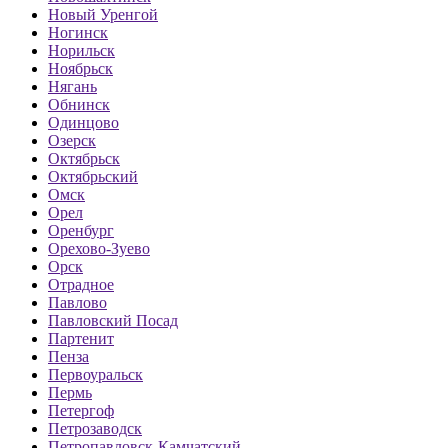
Новый Уренгой
Ногинск
Норильск
Ноябрьск
Нягань
Обнинск
Одинцово
Озерск
Октябрьск
Октябрьский
Омск
Орел
Оренбург
Орехово-Зуево
Орск
Отрадное
Павлово
Павловский Посад
Партенит
Пенза
Первоуральск
Пермь
Петергоф
Петрозаводск
Петропавловск-Камчатский