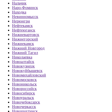
Нальчик
Наро-Фоминск
Находка
Невинномысск
Нерюнгри
Нефтекамск
Нефтеюганск
Нижневартовск
Нижнегорский
Нижнекамск
Нижний Новгород
Нижний Тагил
Николаевка
Новоалтайск
Новокузнецк
Новокуйбышевск
Новомихайловский
Новомосковск
Новоникольск
Новороссийск
Новосибирск
Новоуральск
Новочебоксарск
Новочеркасск
Новошахтинск