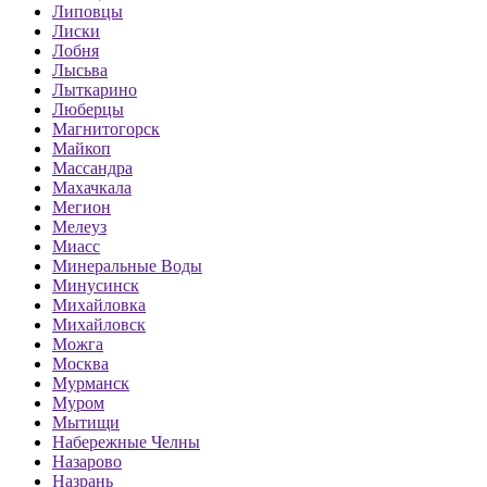
Липовцы
Лиски
Лобня
Лысьва
Лыткарино
Люберцы
Магнитогорск
Майкоп
Массандра
Махачкала
Мегион
Мелеуз
Миасс
Минеральные Воды
Минусинск
Михайловка
Михайловск
Можга
Москва
Мурманск
Муром
Мытищи
Набережные Челны
Назарово
Назрань