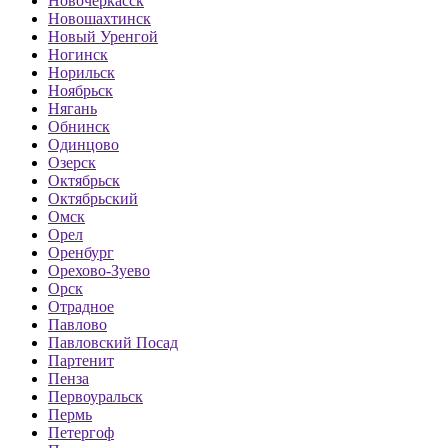
Новочеркасск
Новошахтинск
Новый Уренгой
Ногинск
Норильск
Ноябрьск
Нягань
Обнинск
Одинцово
Озерск
Октябрьск
Октябрьский
Омск
Орел
Оренбург
Орехово-Зуево
Орск
Отрадное
Павлово
Павловский Посад
Партенит
Пенза
Первоуральск
Пермь
Петергоф