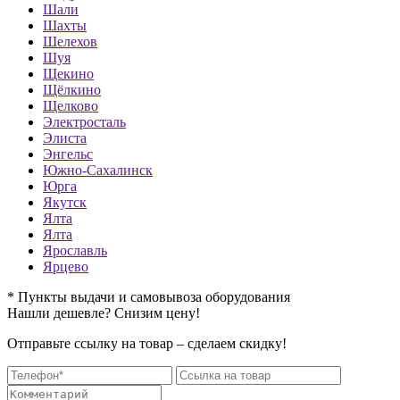
Шали
Шахты
Шелехов
Шуя
Щекино
Щёлкино
Щелково
Электросталь
Элиста
Энгельс
Южно-Сахалинск
Юрга
Якутск
Ялта
Ялта
Ярославль
Ярцево
* Пункты выдачи и самовывоза оборудования
Нашли дешевле? Снизим цену!
Отправьте ссылку на товар – сделаем скидку!