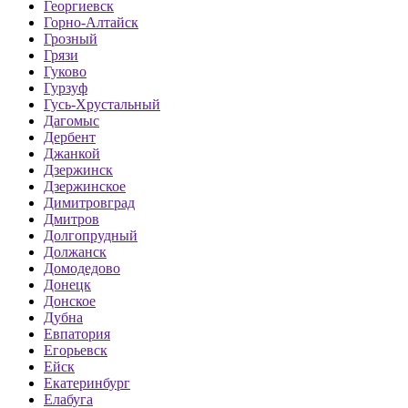
Георгиевск
Горно-Алтайск
Грозный
Грязи
Гуково
Гурзуф
Гусь-Хрустальный
Дагомыс
Дербент
Джанкой
Дзержинск
Дзержинское
Димитровград
Дмитров
Долгопрудный
Должанск
Домодедово
Донецк
Донское
Дубна
Евпатория
Егорьевск
Ейск
Екатеринбург
Елабуга