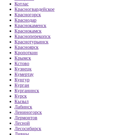
Котлас
Красногвардейское
Красногорск
Краснодар
Краснокаменск
Краснокамск
Красноперекопск
Краснотурьинск
Красноярск
Кропоткин
Крымск
Кстово
Кузнецк
Кумертау
Кунгур
Курган
Курганинск
Курск
Кызыл
Лабинск
Лениногорск
Лермонтов
Лесной
Лесосибирск
Ливны