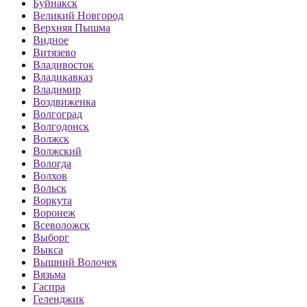
Буйнакск
Великий Новгород
Верхняя Пышма
Видное
Витязево
Владивосток
Владикавказ
Владимир
Воздвиженка
Волгоград
Волгодонск
Волжск
Волжский
Вологда
Волхов
Вольск
Воркута
Воронеж
Всеволожск
Выборг
Выкса
Вышний Волочек
Вязьма
Гаспра
Геленджик