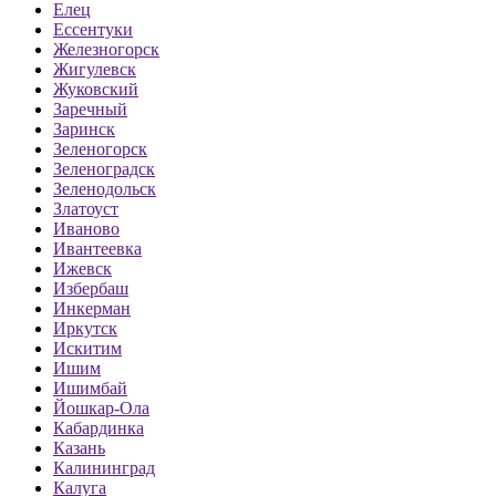
Елец
Ессентуки
Железногорск
Жигулевск
Жуковский
Заречный
Заринск
Зеленогорск
Зеленоградск
Зеленодольск
Златоуст
Иваново
Ивантеевка
Ижевск
Избербаш
Инкерман
Иркутск
Искитим
Ишим
Ишимбай
Йошкар-Ола
Кабардинка
Казань
Калининград
Калуга