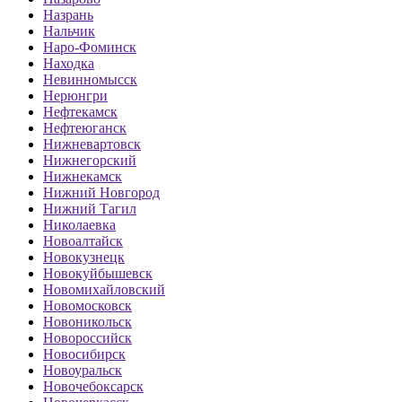
Назрань
Нальчик
Наро-Фоминск
Находка
Невинномысск
Нерюнгри
Нефтекамск
Нефтеюганск
Нижневартовск
Нижнегорский
Нижнекамск
Нижний Новгород
Нижний Тагил
Николаевка
Новоалтайск
Новокузнецк
Новокуйбышевск
Новомихайловский
Новомосковск
Новоникольск
Новороссийск
Новосибирск
Новоуральск
Новочебоксарск