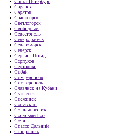
Санкт-Петербург
Саранск
Саратов
Саяногорск
Светлогорск
Свободный
Севастополь
Северодвинск
Североморск
Северск
Сергиев Посад
Серпухов
Сертолово
Сибай
Симферополь
Симферополь
Славянск-на-Кубани
Смоленск
Снежинск
Советский
Солнечногорск
Сосновый Бор
Сочи
Спасск-Дальний
Ставрополь