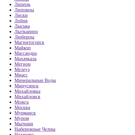
Липецк
Липовцы
Лиски
Лобня
Лысьва
Лыткарино
Люберцы
Магнитогорск
Майкоп
Массандра
Махачкала
Мегион
Мелеуз
Миасс
Минеральные Воды
Минусинск
Михайловка
Михайловск
Можга
Москва
Мурманск
Муром
Мытищи
Набережные Челны
Назарово