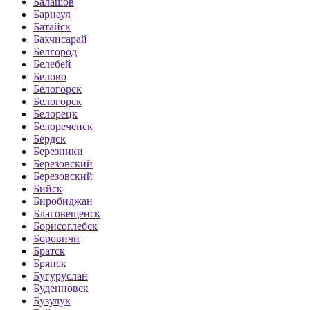
Балашов
Барнаул
Батайск
Бахчисарай
Белгород
Белебей
Белово
Белогорск
Белогорск
Белорецк
Белореченск
Бердск
Березники
Березовский
Березовский
Бийск
Биробиджан
Благовещенск
Борисоглебск
Боровичи
Братск
Брянск
Бугуруслан
Буденновск
Бузулук