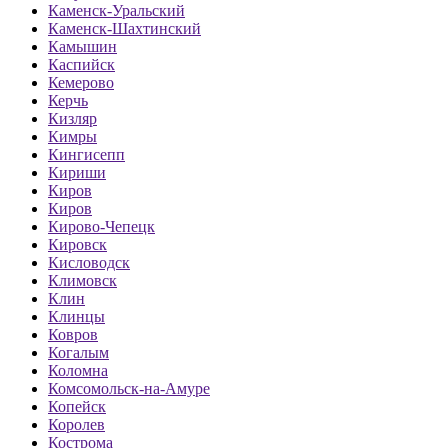
Каменск-Уральский
Каменск-Шахтинский
Камышин
Каспийск
Кемерово
Керчь
Кизляр
Кимры
Кингисепп
Кириши
Киров
Киров
Кирово-Чепецк
Кировск
Кисловодск
Климовск
Клин
Клинцы
Ковров
Когалым
Коломна
Комсомольск-на-Амуре
Копейск
Королев
Кострома