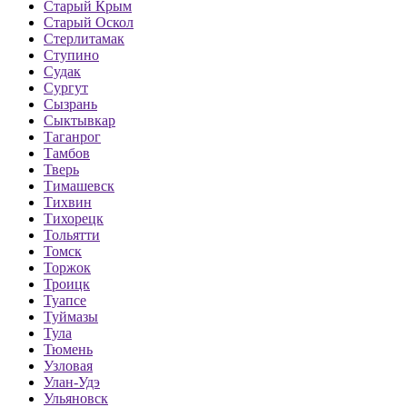
Старый Крым
Старый Оскол
Стерлитамак
Ступино
Судак
Сургут
Сызрань
Сыктывкар
Таганрог
Тамбов
Тверь
Тимашевск
Тихвин
Тихорецк
Тольятти
Томск
Торжок
Троицк
Туапсе
Туймазы
Тула
Тюмень
Узловая
Улан-Удэ
Ульяновск