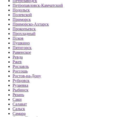
Петрозаводск
Петропавловск-Камчатский
Подольск
Полевской
Приморск
Приморско-Ахтарск
Прокопьевск
Прохладный
Псков
Пушкино
Пятигорск
Раменское
Ревда
Ржев
Рославль
Россошь
Ростов-на-Дону
Рубцовск
Рузаевка
Рыбинск
Рязань
Саки
Салават
Сальск
Самара