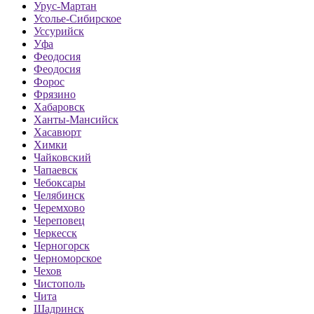
Урус-Мартан
Усолье-Сибирское
Уссурийск
Уфа
Феодосия
Феодосия
Форос
Фрязино
Хабаровск
Ханты-Мансийск
Хасавюрт
Химки
Чайковский
Чапаевск
Чебоксары
Челябинск
Черемхово
Череповец
Черкесск
Черногорск
Черноморское
Чехов
Чистополь
Чита
Шадринск