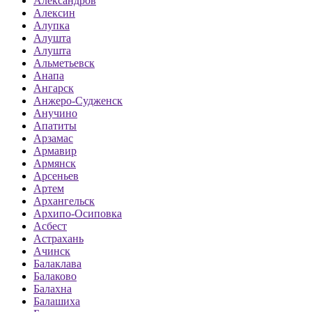
Александров
Алексин
Алупка
Алушта
Алушта
Альметьевск
Анапа
Ангарск
Анжеро-Судженск
Анучино
Апатиты
Арзамас
Армавир
Армянск
Арсеньев
Артем
Архангельск
Архипо-Осиповка
Асбест
Астрахань
Ачинск
Балаклава
Балаково
Балахна
Балашиха