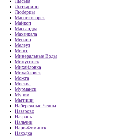
Лысьва
Лыткарино
Люберцы
Магнитогорск
Майкоп
Массандра
Махачкала
Мегион
Мелеуз
Миасс
Минеральные Воды
Минусинск
Михайловка
Михайловск
Можга
Москва
Мурманск
Муром
Мытищи
Набережные Челны
Назарово
Назрань
Нальчик
Наро-Фоминск
Находка