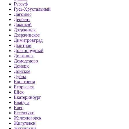
Гурзуф
Гусь-Хрустальный
Дагомыс
Дербент
Джанкой
Дзержинск
Дзержинское
Димитровград
Дмитров
Долгопрудный
Должанск
Домодедово
Донецк
Донское
Дубна
Евпатория
Егорьевск
Ейск
Екатеринбург
Елабуга
Елец
Ессентуки
Железногорск
Жигулевск
Жуковский