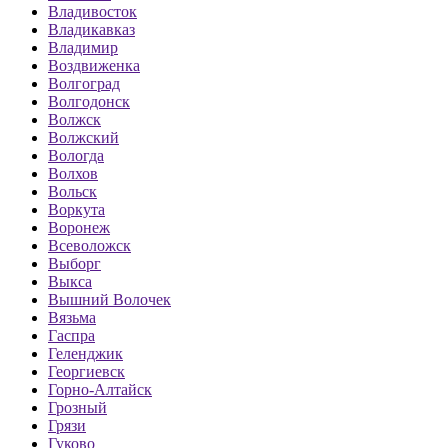
Владивосток
Владикавказ
Владимир
Воздвиженка
Волгоград
Волгодонск
Волжск
Волжский
Вологда
Волхов
Вольск
Воркута
Воронеж
Всеволожск
Выборг
Выкса
Вышний Волочек
Вязьма
Гаспра
Геленджик
Георгиевск
Горно-Алтайск
Грозный
Грязи
Гуково