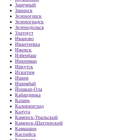
Заречный
Заринск
Зеленогорск
Зеленоградск
Зеленодольск
Златоуст
Иваново
Ивантеевка
Ижевск
Избербаш
Инкерман
Иркутск
Искитим
Ишим
Ишимбай
Йошкар-Ола
Кабардинка
Казань
Калининград
Калуга
Каменск-Уральский
Каменск-Шахтинский
Камышин
Каспийск
Кемерово