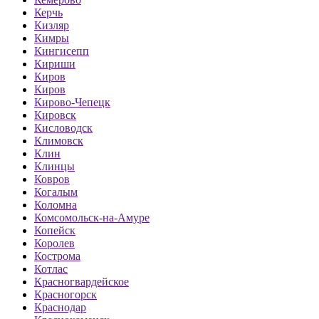
Керчь
Кизляр
Кимры
Кингисепп
Кириши
Киров
Киров
Кирово-Чепецк
Кировск
Кисловодск
Климовск
Клин
Клинцы
Ковров
Когалым
Коломна
Комсомольск-на-Амуре
Копейск
Королев
Кострома
Котлас
Красногвардейское
Красногорск
Краснодар