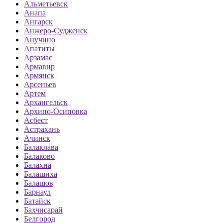
Альметьевск
Анапа
Ангарск
Анжеро-Судженск
Анучино
Апатиты
Арзамас
Армавир
Армянск
Арсеньев
Артем
Архангельск
Архипо-Осиповка
Асбест
Астрахань
Ачинск
Балаклава
Балаково
Балахна
Балашиха
Балашов
Барнаул
Батайск
Бахчисарай
Белгород