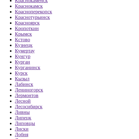
Краснокаменск
Краснокамск
Красноперекопск
Краснотурьинск
Красноярск
Кропоткин
Крымск
Кстово
Кузнецк
Кумертау
Кунгур
Курган
Курганинск
Курск
Кызыл
Лабинск
Лениногорск
Лермонтов
Лесной
Лесосибирск
Ливны
Липецк
Липовцы
Лиски
Лобня