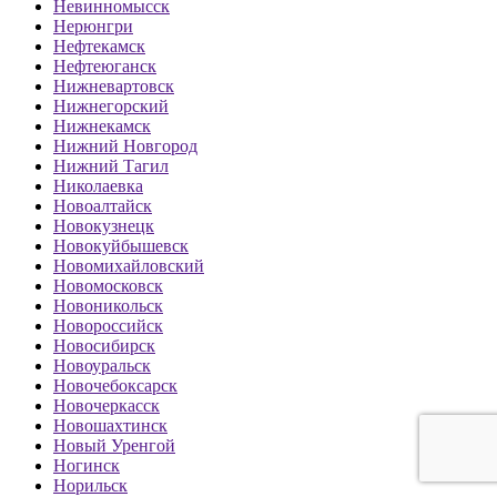
Невинномысск
Нерюнгри
Нефтекамск
Нефтеюганск
Нижневартовск
Нижнегорский
Нижнекамск
Нижний Новгород
Нижний Тагил
Николаевка
Новоалтайск
Новокузнецк
Новокуйбышевск
Новомихайловский
Новомосковск
Новоникольск
Новороссийск
Новосибирск
Новоуральск
Новочебоксарск
Новочеркасск
Новошахтинск
Новый Уренгой
Ногинск
Норильск