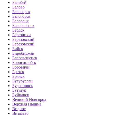
Белебей
Белово
Белогорск
Белогорск
Белорецк
Белореченск
Бердск
Березники
Березовский
Березовский
Бийск
Биробиджан
Благовещенск
Борисоглебск
Боровичи
Братск
Брянск
Бугуруслан
Буденновск
Бузулук
Буйнакск
Великий Новгород
Верхняя Пышма
Видное
Витязево