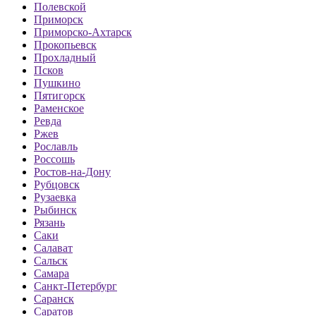
Полевской
Приморск
Приморско-Ахтарск
Прокопьевск
Прохладный
Псков
Пушкино
Пятигорск
Раменское
Ревда
Ржев
Рославль
Россошь
Ростов-на-Дону
Рубцовск
Рузаевка
Рыбинск
Рязань
Саки
Салават
Сальск
Самара
Санкт-Петербург
Саранск
Саратов