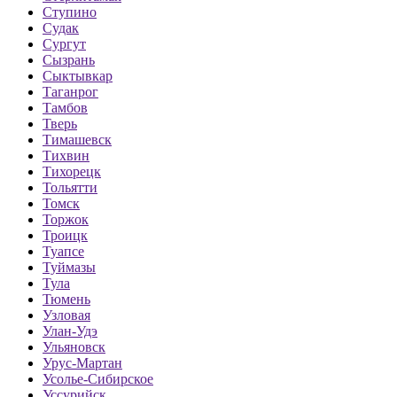
Ступино
Судак
Сургут
Сызрань
Сыктывкар
Таганрог
Тамбов
Тверь
Тимашевск
Тихвин
Тихорецк
Тольятти
Томск
Торжок
Троицк
Туапсе
Туймазы
Тула
Тюмень
Узловая
Улан-Удэ
Ульяновск
Урус-Мартан
Усолье-Сибирское
Уссурийск