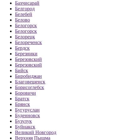
Бахчисарай
Белгород
Белебей
Белово
Белогорск
Белогорск
Белорецк
Белореченск
Бердск
Березники
Березовский
Березовский
Бийск
Биробиджан
Благовещенск
Борисоглебск
Боровичи
Братск
Брянск
Бугуруслан
Буденновск
Бузулук
Буйнакск
Великий Новгород
Верхняя Пышма