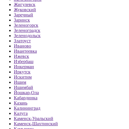
Жигулевск
Жуковский
Заречный
Заринск
Зеленогорск
Зеленоградск
Зеленодольск
Златоуст
Иваново
Ивантеевка
Ижевск
Избербаш
Инкерман
Иркутск
Искитим
Ишим
Ишимбай
Йошкар-Ола
Кабардинка
Казань
Калининград
Калуга
Каменск-Уральский
Каменск-Шахтинский
Камышин