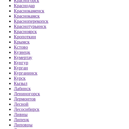
Красногорск
Краснодар
Краснокаменск
Краснокамск
Красноперекопск
Краснотурьинск
Красноярск
Кропоткин
Крымск
Кстово
Кузнецк
Кумертау
Кунгур
Курган
Курганинск
Курск
Кызыл
Лабинск
Лениногорск
Лермонтов
Лесной
Лесосибирск
Ливны
Липецк
Липовцы