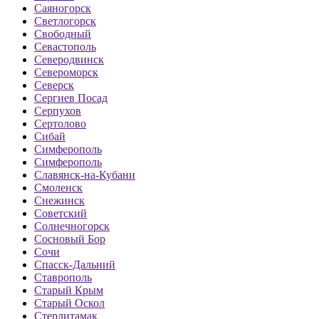
Саяногорск
Светлогорск
Свободный
Севастополь
Северодвинск
Североморск
Северск
Сергиев Посад
Серпухов
Сертолово
Сибай
Симферополь
Симферополь
Славянск-на-Кубани
Смоленск
Снежинск
Советский
Солнечногорск
Сосновый Бор
Сочи
Спасск-Дальний
Ставрополь
Старый Крым
Старый Оскол
Стерлитамак