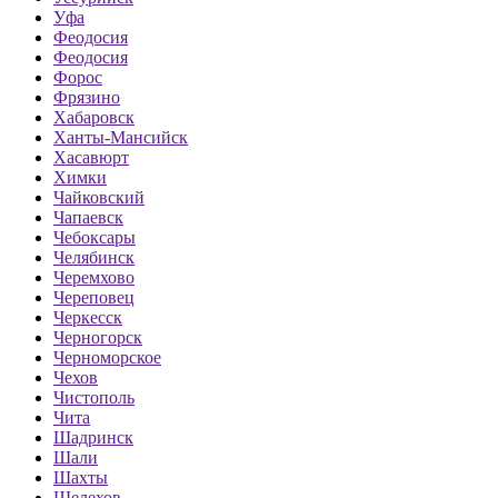
Уфа
Феодосия
Феодосия
Форос
Фрязино
Хабаровск
Ханты-Мансийск
Хасавюрт
Химки
Чайковский
Чапаевск
Чебоксары
Челябинск
Черемхово
Череповец
Черкесск
Черногорск
Черноморское
Чехов
Чистополь
Чита
Шадринск
Шали
Шахты
Шелехов