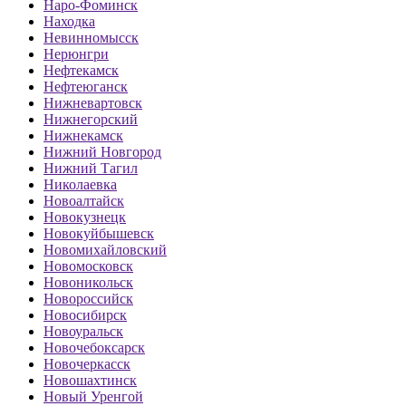
Наро-Фоминск
Находка
Невинномысск
Нерюнгри
Нефтекамск
Нефтеюганск
Нижневартовск
Нижнегорский
Нижнекамск
Нижний Новгород
Нижний Тагил
Николаевка
Новоалтайск
Новокузнецк
Новокуйбышевск
Новомихайловский
Новомосковск
Новоникольск
Новороссийск
Новосибирск
Новоуральск
Новочебоксарск
Новочеркасск
Новошахтинск
Новый Уренгой