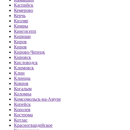
Каспийск
Кемерово
Керчь
Кизляр
Кимры
Кингисепп
Кириши
Киров
Киров
Кирово-Чепецк
Кировск
Кисловодск
Климовск
Клин
Клинцы
Ковров
Когалым
Коломна
Комсомольск-на-Амуре
Копейск
Королев
Кострома
Котлас
Красногвардейское