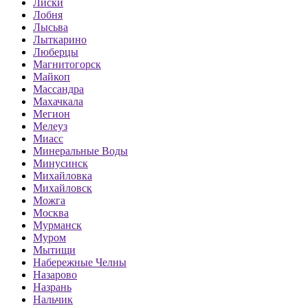
Лиски
Лобня
Лысьва
Лыткарино
Люберцы
Магнитогорск
Майкоп
Массандра
Махачкала
Мегион
Мелеуз
Миасс
Минеральные Воды
Минусинск
Михайловка
Михайловск
Можга
Москва
Мурманск
Муром
Мытищи
Набережные Челны
Назарово
Назрань
Нальчик