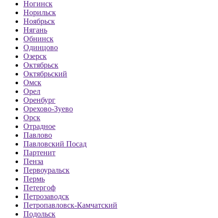
Ногинск
Норильск
Ноябрьск
Нягань
Обнинск
Одинцово
Озерск
Октябрьск
Октябрьский
Омск
Орел
Оренбург
Орехово-Зуево
Орск
Отрадное
Павлово
Павловский Посад
Партенит
Пенза
Первоуральск
Пермь
Петергоф
Петрозаводск
Петропавловск-Камчатский
Подольск