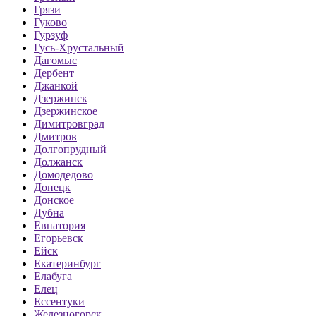
Грязи
Гуково
Гурзуф
Гусь-Хрустальный
Дагомыс
Дербент
Джанкой
Дзержинск
Дзержинское
Димитровград
Дмитров
Долгопрудный
Должанск
Домодедово
Донецк
Донское
Дубна
Евпатория
Егорьевск
Ейск
Екатеринбург
Елабуга
Елец
Ессентуки
Железногорск