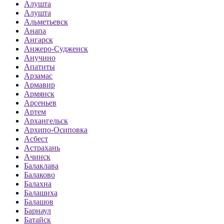
Алушта
Алушта
Альметьевск
Анапа
Ангарск
Анжеро-Судженск
Анучино
Апатиты
Арзамас
Армавир
Армянск
Арсеньев
Артем
Архангельск
Архипо-Осиповка
Асбест
Астрахань
Ачинск
Балаклава
Балаково
Балахна
Балашиха
Балашов
Барнаул
Батайск