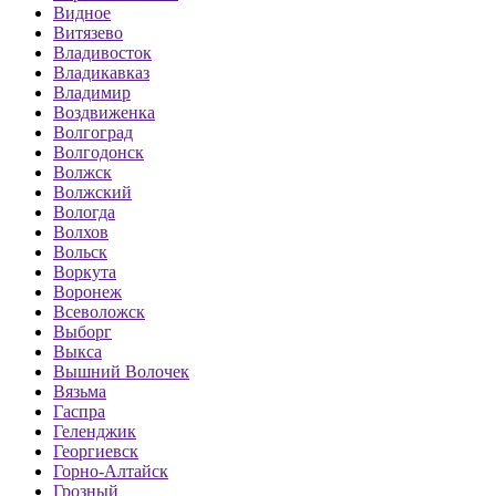
Видное
Витязево
Владивосток
Владикавказ
Владимир
Воздвиженка
Волгоград
Волгодонск
Волжск
Волжский
Вологда
Волхов
Вольск
Воркута
Воронеж
Всеволожск
Выборг
Выкса
Вышний Волочек
Вязьма
Гаспра
Геленджик
Георгиевск
Горно-Алтайск
Грозный