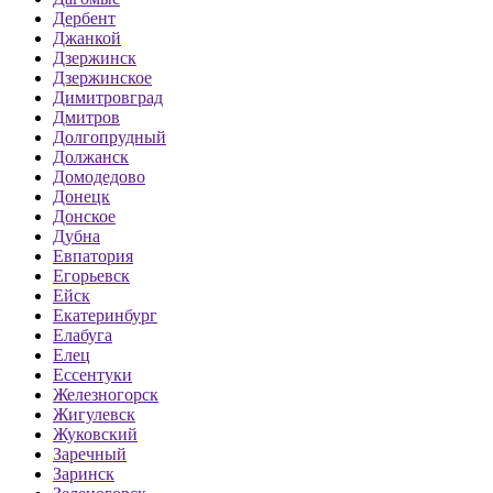
Дербент
Джанкой
Дзержинск
Дзержинское
Димитровград
Дмитров
Долгопрудный
Должанск
Домодедово
Донецк
Донское
Дубна
Евпатория
Егорьевск
Ейск
Екатеринбург
Елабуга
Елец
Ессентуки
Железногорск
Жигулевск
Жуковский
Заречный
Заринск