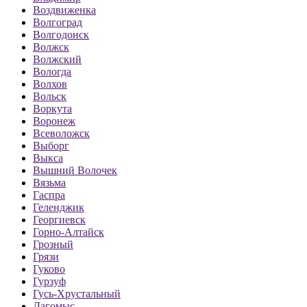
Воздвиженка
Волгоград
Волгодонск
Волжск
Волжский
Вологда
Волхов
Вольск
Воркута
Воронеж
Всеволожск
Выборг
Выкса
Вышний Волочек
Вязьма
Гаспра
Геленджик
Георгиевск
Горно-Алтайск
Грозный
Грязи
Гуково
Гурзуф
Гусь-Хрустальный
Дагомыс