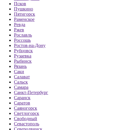
Псков
Пушкино
Пятигорск
Раменское
Ревда
Ржев
Рославль
Россошь
Ростов-на-Дону
Рубцовск
Рузаевка
Рыбинск
Рязань
Саки
Салават
Сальск
Самара
Санкт-Петербург
Саранск
Саратов
Саяногорск
Светлогорск
Свободный
Севастополь
Северодвинск