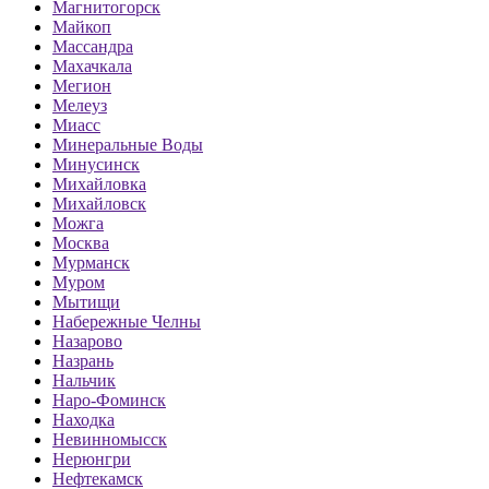
Магнитогорск
Майкоп
Массандра
Махачкала
Мегион
Мелеуз
Миасс
Минеральные Воды
Минусинск
Михайловка
Михайловск
Можга
Москва
Мурманск
Муром
Мытищи
Набережные Челны
Назарово
Назрань
Нальчик
Наро-Фоминск
Находка
Невинномысск
Нерюнгри
Нефтекамск