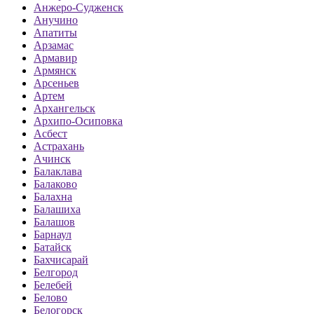
Анжеро-Судженск
Анучино
Апатиты
Арзамас
Армавир
Армянск
Арсеньев
Артем
Архангельск
Архипо-Осиповка
Асбест
Астрахань
Ачинск
Балаклава
Балаково
Балахна
Балашиха
Балашов
Барнаул
Батайск
Бахчисарай
Белгород
Белебей
Белово
Белогорск