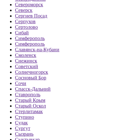
Североморск
Северск
Сергиев Посад
Серпухов
Сертолово
Сибай
Симферополь
Симферополь
Славянск-на-Кубани
Смоленск
Снежинск
Советский
Солнечногорск
Сосновый Бор
Сочи
Спасск-Дальний
Ставрополь
Старый Крым
Старый Оскол
Стерлитамак
Ступино
Судак
Сургут
Сызрань
Сыктывкар