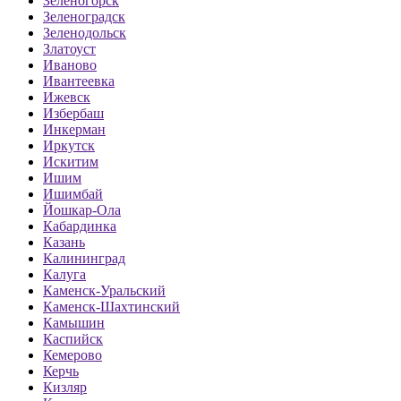
Зеленогорск
Зеленоградск
Зеленодольск
Златоуст
Иваново
Ивантеевка
Ижевск
Избербаш
Инкерман
Иркутск
Искитим
Ишим
Ишимбай
Йошкар-Ола
Кабардинка
Казань
Калининград
Калуга
Каменск-Уральский
Каменск-Шахтинский
Камышин
Каспийск
Кемерово
Керчь
Кизляр