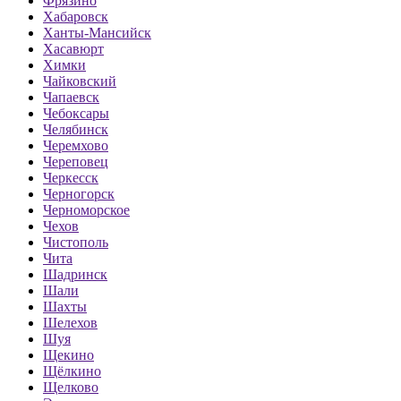
Фрязино
Хабаровск
Ханты-Мансийск
Хасавюрт
Химки
Чайковский
Чапаевск
Чебоксары
Челябинск
Черемхово
Череповец
Черкесск
Черногорск
Черноморское
Чехов
Чистополь
Чита
Шадринск
Шали
Шахты
Шелехов
Шуя
Щекино
Щёлкино
Щелково