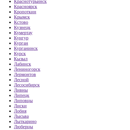
Краснотурьинск
Красноярск
Кропоткин
Крымск
Кстово
Кузнецк
Кумертау
Кунгур
Курган
Курганинск
Курск
Кызыл
Лабинск
Лениногорск
Лермонтов
Лесной
Лесосибирск
Ливны
Липецк
Липовцы
Лиски
Лобня
Лысьва
Лыткарино
Люберцы