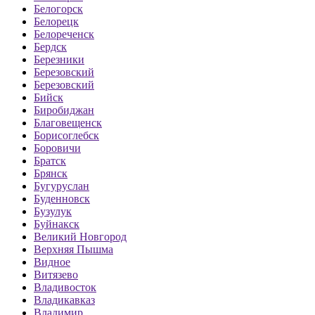
Белогорск
Белорецк
Белореченск
Бердск
Березники
Березовский
Березовский
Бийск
Биробиджан
Благовещенск
Борисоглебск
Боровичи
Братск
Брянск
Бугуруслан
Буденновск
Бузулук
Буйнакск
Великий Новгород
Верхняя Пышма
Видное
Витязево
Владивосток
Владикавказ
Владимир