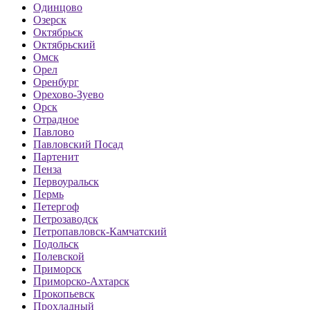
Одинцово
Озерск
Октябрьск
Октябрьский
Омск
Орел
Оренбург
Орехово-Зуево
Орск
Отрадное
Павлово
Павловский Посад
Партенит
Пенза
Первоуральск
Пермь
Петергоф
Петрозаводск
Петропавловск-Камчатский
Подольск
Полевской
Приморск
Приморско-Ахтарск
Прокопьевск
Прохладный