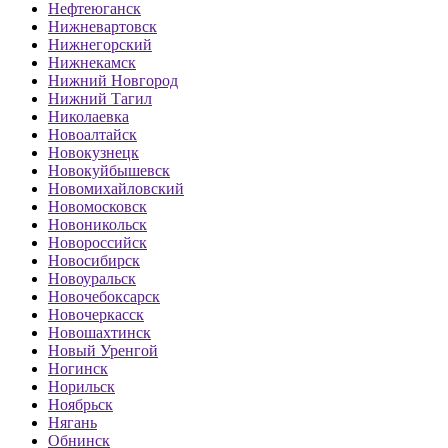
Нефтеюганск
Нижневартовск
Нижнегорский
Нижнекамск
Нижний Новгород
Нижний Тагил
Николаевка
Новоалтайск
Новокузнецк
Новокуйбышевск
Новомихайловский
Новомосковск
Новоникольск
Новороссийск
Новосибирск
Новоуральск
Новочебоксарск
Новочеркасск
Новошахтинск
Новый Уренгой
Ногинск
Норильск
Ноябрьск
Нягань
Обнинск