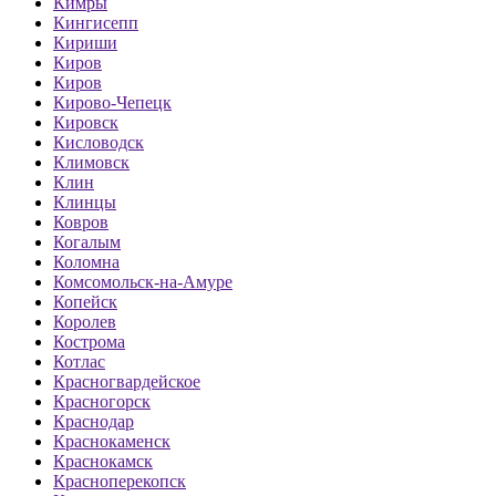
Кимры
Кингисепп
Кириши
Киров
Киров
Кирово-Чепецк
Кировск
Кисловодск
Климовск
Клин
Клинцы
Ковров
Когалым
Коломна
Комсомольск-на-Амуре
Копейск
Королев
Кострома
Котлас
Красногвардейское
Красногорск
Краснодар
Краснокаменск
Краснокамск
Красноперекопск