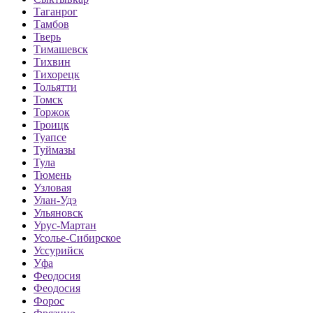
Таганрог
Тамбов
Тверь
Тимашевск
Тихвин
Тихорецк
Тольятти
Томск
Торжок
Троицк
Туапсе
Туймазы
Тула
Тюмень
Узловая
Улан-Удэ
Ульяновск
Урус-Мартан
Усолье-Сибирское
Уссурийск
Уфа
Феодосия
Феодосия
Форос