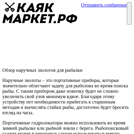
Отправить сообщение
Каталог
Блог
Наручные эхолоты для рыбалки
Обзор эхолотов
04 мая
Обзор наручных эхолотов для рыбалки
Наручные эхолоты – это портативные приборы, которые
значительно облегчают задачу для рыболова во время поиска
рыбы. С таким прибором даже новичку будет не сложно
увеличить свой улов минимум вдвое. Благодаря этому
устройству нет необходимости прибегать к старинным
методам и вычислять стайки рыбы, достаточно будет бросить
взгляд на часы.
Портативные гидролокаторы можно использовать во время
зимней рыбалке или рыбной ловли с берега. Рыбопоисковый
гаджет может в некоторых случая использоваться вместо