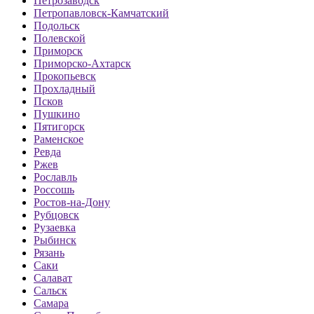
Петрозаводск
Петропавловск-Камчатский
Подольск
Полевской
Приморск
Приморско-Ахтарск
Прокопьевск
Прохладный
Псков
Пушкино
Пятигорск
Раменское
Ревда
Ржев
Рославль
Россошь
Ростов-на-Дону
Рубцовск
Рузаевка
Рыбинск
Рязань
Саки
Салават
Сальск
Самара