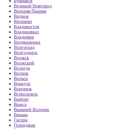
Буйнакск
Великий Новгород
Верхняя Пышма
Видное
Витязево
Владивосток
Владикавказ
Владимир
Воздвиженка
Волгоград
Волгодонск
Волжск
Волжский
Вологда
Волхов
Вольск
Воркута
Воронеж
Всеволожск
Выборг
Выкса
Вышний Волочек
Вязьма
Гаспра
Геленджик