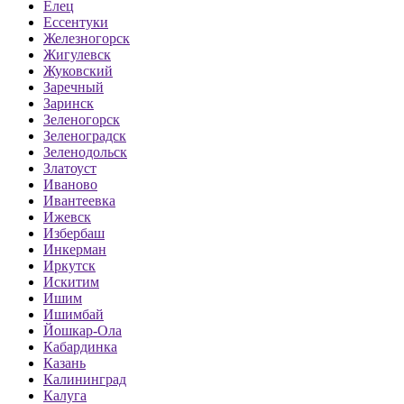
Елец
Ессентуки
Железногорск
Жигулевск
Жуковский
Заречный
Заринск
Зеленогорск
Зеленоградск
Зеленодольск
Златоуст
Иваново
Ивантеевка
Ижевск
Избербаш
Инкерман
Иркутск
Искитим
Ишим
Ишимбай
Йошкар-Ола
Кабардинка
Казань
Калининград
Калуга