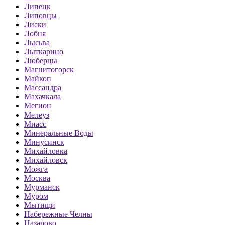
Липецк
Липовцы
Лиски
Лобня
Лысьва
Лыткарино
Люберцы
Магнитогорск
Майкоп
Массандра
Махачкала
Мегион
Мелеуз
Миасс
Минеральные Воды
Минусинск
Михайловка
Михайловск
Можга
Москва
Мурманск
Муром
Мытищи
Набережные Челны
Назарово