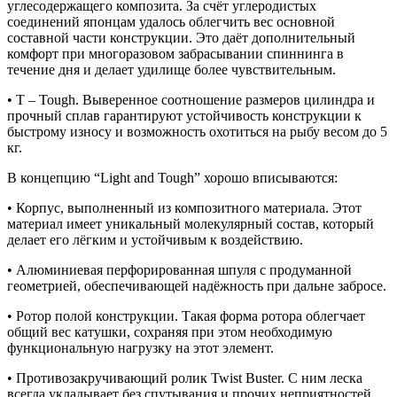
углесодержащего композита. За счёт углеродистых
соединений японцам удалось облегчить вес основной
составной части конструкции. Это даёт дополнительный
комфорт при многоразовом забрасывании спиннинга в
течение дня и делает удилище более чувствительным.
• T – Tough. Выверенное соотношение размеров цилиндра и
прочный сплав гарантируют устойчивость конструкции к
быстрому износу и возможность охотиться на рыбу весом до 5
кг.
В концепцию “Light and Tough” хорошо вписываются:
• Корпус, выполненный из композитного материала. Этот
материал имеет уникальный молекулярный состав, который
делает его лёгким и устойчивым к воздействию.
• Алюминиевая перфорированная шпуля с продуманной
геометрией, обеспечивающей надёжность при дальне забросе.
• Ротор полой конструкции. Такая форма ротора облегчает
общий вес катушки, сохраняя при этом необходимую
функциональную нагрузку на этот элемент.
• Противозакручивающий ролик Twist Buster. С ним леска
всегда укладывает без спутывания и прочих неприятностей.