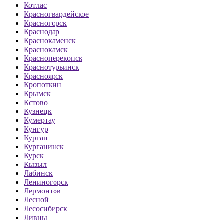
Котлас
Красногвардейское
Красногорск
Краснодар
Краснокаменск
Краснокамск
Красноперекопск
Краснотурьинск
Красноярск
Кропоткин
Крымск
Кстово
Кузнецк
Кумертау
Кунгур
Курган
Курганинск
Курск
Кызыл
Лабинск
Лениногорск
Лермонтов
Лесной
Лесосибирск
Ливны