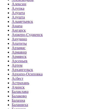
Алексин
Алупка
Алушта
Алушта
Альметьевск
Анапа
Ангарск
Анжеро-Судженск
Анучино
Апатиты
Арзамас
Армавир
Армянск
Арсеньев
Артем
Архангельск
Архипо-Осиповка
Асбест
Астрахань
Ачинск
Балаклава
Балаково
Балахна
Балашиха