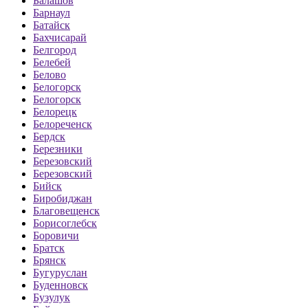
Балашов
Барнаул
Батайск
Бахчисарай
Белгород
Белебей
Белово
Белогорск
Белогорск
Белорецк
Белореченск
Бердск
Березники
Березовский
Березовский
Бийск
Биробиджан
Благовещенск
Борисоглебск
Боровичи
Братск
Брянск
Бугуруслан
Буденновск
Бузулук