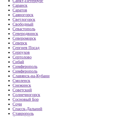
Санкт-Петербург
Саранск
Саратов
Саяногорск
Светлогорск
Свободный
Севастополь
Северодвинск
Североморск
Северск
Сергиев Посад
Серпухов
Сертолово
Сибай
Симферополь
Симферополь
Славянск-на-Кубани
Смоленск
Снежинск
Советский
Солнечногорск
Сосновый Бор
Сочи
Спасск-Дальний
Ставрополь