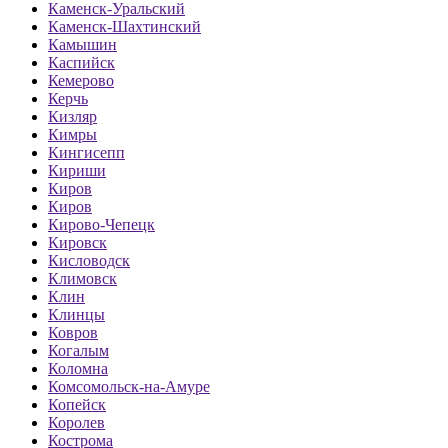
Каменск-Уральский
Каменск-Шахтинский
Камышин
Каспийск
Кемерово
Керчь
Кизляр
Кимры
Кингисепп
Кириши
Киров
Киров
Кирово-Чепецк
Кировск
Кисловодск
Климовск
Клин
Клинцы
Ковров
Когалым
Коломна
Комсомольск-на-Амуре
Копейск
Королев
Кострома