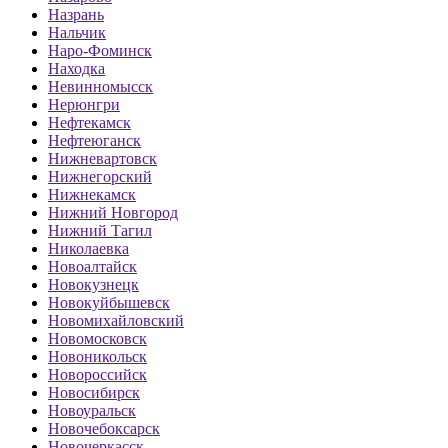
Назрань
Нальчик
Наро-Фоминск
Находка
Невинномысск
Нерюнгри
Нефтекамск
Нефтеюганск
Нижневартовск
Нижнегорский
Нижнекамск
Нижний Новгород
Нижний Тагил
Николаевка
Новоалтайск
Новокузнецк
Новокуйбышевск
Новомихайловский
Новомосковск
Новоникольск
Новороссийск
Новосибирск
Новоуральск
Новочебоксарск
Новочеркасск