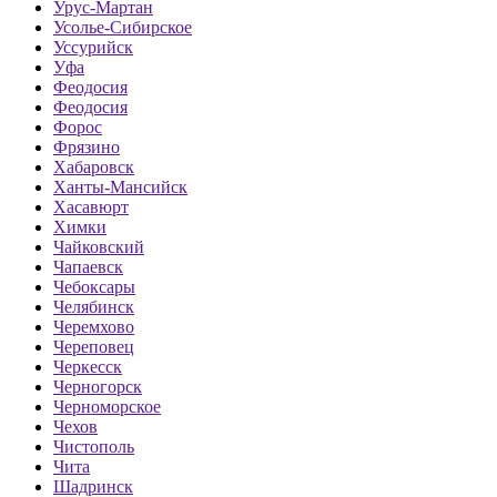
Урус-Мартан
Усолье-Сибирское
Уссурийск
Уфа
Феодосия
Феодосия
Форос
Фрязино
Хабаровск
Ханты-Мансийск
Хасавюрт
Химки
Чайковский
Чапаевск
Чебоксары
Челябинск
Черемхово
Череповец
Черкесск
Черногорск
Черноморское
Чехов
Чистополь
Чита
Шадринск