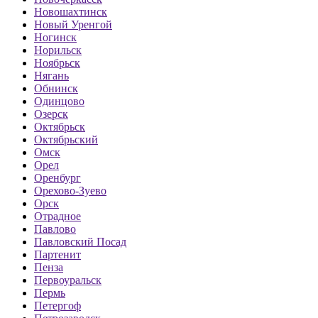
Новошахтинск
Новый Уренгой
Ногинск
Норильск
Ноябрьск
Нягань
Обнинск
Одинцово
Озерск
Октябрьск
Октябрьский
Омск
Орел
Оренбург
Орехово-Зуево
Орск
Отрадное
Павлово
Павловский Посад
Партенит
Пенза
Первоуральск
Пермь
Петергоф