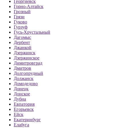
Георгиевск
Горно-Алтайск
Грозный
Грязи
Гуково
Гурзуф
Гусь-Хрустальный
Дагомыс
Дербент
Джанкой
Дзержинск
Дзержинское
Димитровград
Дмитров
Долгопрудный
Должанск
Домодедово
Донецк
Донское
Дубна
Евпатория
Егорьевск
Ейск
Екатеринбург
Елабуга