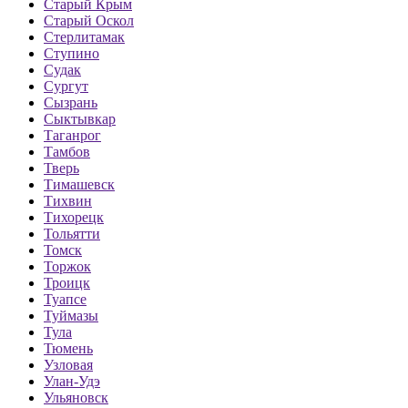
Старый Крым
Старый Оскол
Стерлитамак
Ступино
Судак
Сургут
Сызрань
Сыктывкар
Таганрог
Тамбов
Тверь
Тимашевск
Тихвин
Тихорецк
Тольятти
Томск
Торжок
Троицк
Туапсе
Туймазы
Тула
Тюмень
Узловая
Улан-Удэ
Ульяновск