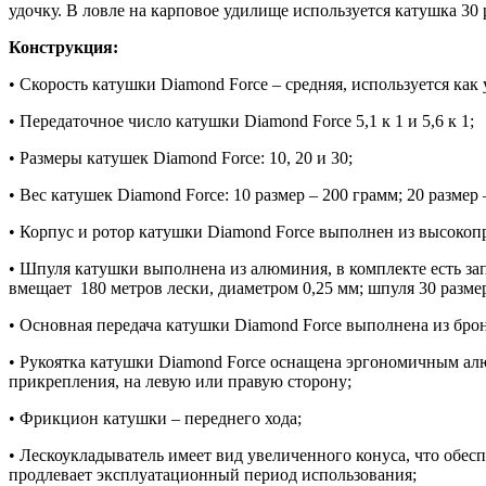
удочку. В ловле на карповое удилище используется катушка 3
Конструкция:
• Скорость катушки Diamond Force – средняя, используется как
• Передаточное число катушки Diamond Force 5,1 к 1 и 5,6 к 1;
• Размеры катушек Diamond Force: 10, 20 и 30;
• Вес катушек Diamond Force: 10 размер – 200 грамм; 20 размер 
• Корпус и ротор катушки Diamond Force выполнен из высокоп
• Шпуля катушки выполнена из алюминия, в комплекте есть зап
вмещает 180 метров лески, диаметром 0,25 мм; шпуля 30 размер
• Основная передача катушки Diamond Force выполнена из брон
• Рукоятка катушки Diamond Force оснащена эргономичным алю
прикрепления, на левую или правую сторону;
• Фрикцион катушки – переднего хода;
• Лескоукладыватель имеет вид увеличенного конуса, что обес
продлевает эксплуатационный период использования;