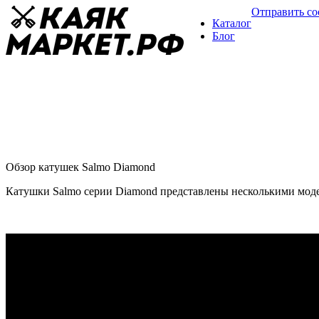
Отправить с
Каталог
Блог
Катушка Salmo Diamond
Обзор катушек
20 февраля
Обзор катушек Salmo Diamond
Катушки Salmo серии Diamond представлены несколькими модел