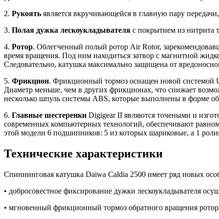
2.
Рукоять
является вкручивающейся в главную пару передачи,
3.
Полая дужка лескоукладывателя
с покрытием из нитрита т
4.
Ротор
. Облегченный полый ротор Air Rotor, зарекомендова
время вращения. Под ним находиться затвор с магнитной жидко
Следовательно, катушка максимально защищена от вредоносно
5.
Фрикцион
. Фрикционный тормоз оснащен новой системой U.
Диаметр меньше, чем в других фрикционах, что снижает возм
несколько шпуль системы ABS, которые выполнены в форме об
6.
Главные шестеренки
Digigear II являются точеными и изг
современных компьютерных технологий, обеспечивают равном
этой модели 6 подшипников: 5 из которых шариковые, а 1 рол
Технические характеристики
Спиннинговая катушка Daiwa Caldia 2500 имеет ряд новых осо
• добросовестное фиксирование дужки лескоукладывателя осущ
• мгновенный фрикционный тормоз обратного вращения ротор