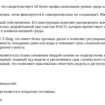
 что свидетельствует об более профессиональном уровне среди 
итана, четко фиксируется и самопроизвольно не соскакивает. И
вший себя временем. Его конструкция позволяет распределить з
стью, разработанной при участии НАСО, которая препятствует п
го влияния внешней среды.
T.Drag, что имеет более прочные диски и позволяет регулирова
ожность попадания грязи или воды и повышает срок служения к
ратного конуса.
отовляются из сплава алюминия твердой основы не подвластном
ерный, плавный ход модели и увеличивают срок службы всего 
иковый, что позволяют максимально облегчить модель и достигн
бенностей:
ествляется в открытом состоянии;
а;