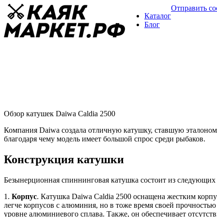
Отправить с
Каталог
Блог
Катушки Daiwa Caldia 2500
Обзор катушек
03 марта
Обзор катушек Daiwa Caldia 2500
Компания Daiwa создала отличную катушку, ставшую эталоном с
благодаря чему модель имеет большой спрос среди рыбаков.
Конструкция катушки
Безынерционная спиннинговая катушка состоит из следующих 
1.
Корпус
. Катушка Daiwa Caldia 2500 оснащена жестким корп
легче корпусов с алюминия, но в тоже время своей прочностью
уровне алюминиевого сплава. Также, он обеспечивает отсутст