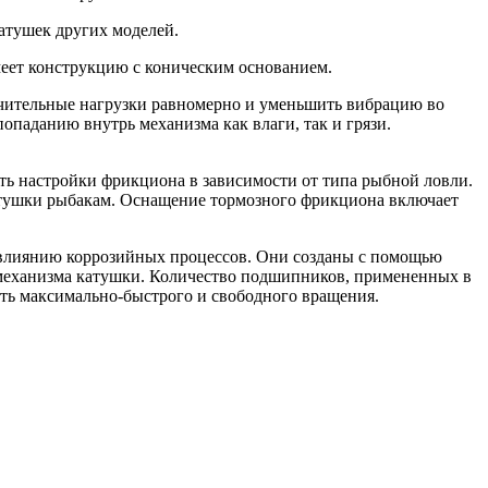
катушек других моделей.
меет конструкцию с коническим основанием.
начительные нагрузки равномерно и уменьшить вибрацию во
опаданию внутрь механизма как влаги, так и грязи.
ть настройки фрикциона в зависимости от типа рыбной ловли.
атушки рыбакам. Оснащение тормозного фрикциона включает
у влиянию коррозийных процессов. Они созданы с помощью
механизма катушки. Количество подшипников, примененных в
уть максимально-быстрого и свободного вращения.