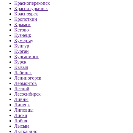
Красноперекопск
Краснотурьинск
Красноярск
Кропоткин
Крымск
Кстово
Кузнецк
Кумертау
Кунгур
Курган
Курганинск
Курск
Кызыл
Лабинск
Лениногорск
Лермонтов
Лесной
Лесосибирск
Ливны
Липецк
Липовцы
Лиски
Лобня
Лысьва
Лыткарино