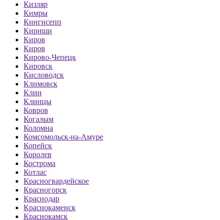
Кизляр
Кимры
Кингисепп
Кириши
Киров
Киров
Кирово-Чепецк
Кировск
Кисловодск
Климовск
Клин
Клинцы
Ковров
Когалым
Коломна
Комсомольск-на-Амуре
Копейск
Королев
Кострома
Котлас
Красногвардейское
Красногорск
Краснодар
Краснокаменск
Краснокамск