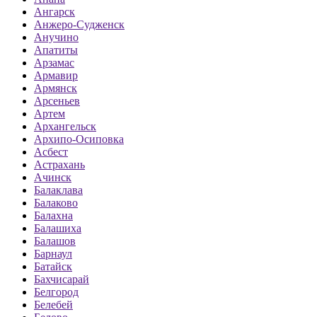
Ангарск
Анжеро-Судженск
Анучино
Апатиты
Арзамас
Армавир
Армянск
Арсеньев
Артем
Архангельск
Архипо-Осиповка
Асбест
Астрахань
Ачинск
Балаклава
Балаково
Балахна
Балашиха
Балашов
Барнаул
Батайск
Бахчисарай
Белгород
Белебей