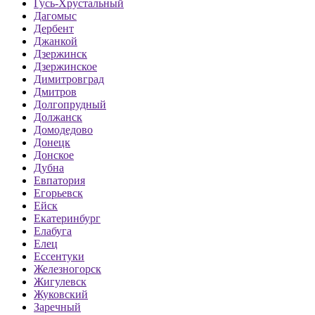
Гусь-Хрустальный
Дагомыс
Дербент
Джанкой
Дзержинск
Дзержинское
Димитровград
Дмитров
Долгопрудный
Должанск
Домодедово
Донецк
Донское
Дубна
Евпатория
Егорьевск
Ейск
Екатеринбург
Елабуга
Елец
Ессентуки
Железногорск
Жигулевск
Жуковский
Заречный