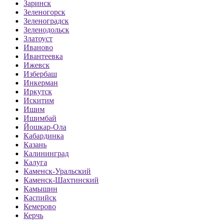
Заринск
Зеленогорск
Зеленоградск
Зеленодольск
Златоуст
Иваново
Ивантеевка
Ижевск
Избербаш
Инкерман
Иркутск
Искитим
Ишим
Ишимбай
Йошкар-Ола
Кабардинка
Казань
Калининград
Калуга
Каменск-Уральский
Каменск-Шахтинский
Камышин
Каспийск
Кемерово
Керчь