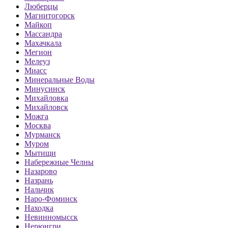
Люберцы
Магнитогорск
Майкоп
Массандра
Махачкала
Мегион
Мелеуз
Миасс
Минеральные Воды
Минусинск
Михайловка
Михайловск
Можга
Москва
Мурманск
Муром
Мытищи
Набережные Челны
Назарово
Назрань
Нальчик
Наро-Фоминск
Находка
Невинномысск
Нерюнгри