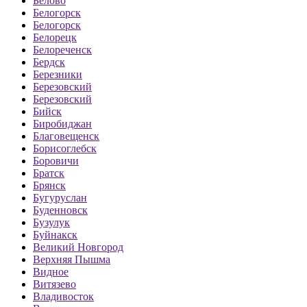
Белово
Белогорск
Белогорск
Белорецк
Белореченск
Бердск
Березники
Березовский
Березовский
Бийск
Биробиджан
Благовещенск
Борисоглебск
Боровичи
Братск
Брянск
Бугуруслан
Буденновск
Бузулук
Буйнакск
Великий Новгород
Верхняя Пышма
Видное
Витязево
Владивосток