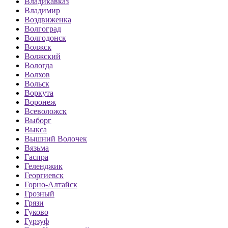
Владикавказ
Владимир
Воздвиженка
Волгоград
Волгодонск
Волжск
Волжский
Вологда
Волхов
Вольск
Воркута
Воронеж
Всеволожск
Выборг
Выкса
Вышний Волочек
Вязьма
Гаспра
Геленджик
Георгиевск
Горно-Алтайск
Грозный
Грязи
Гуково
Гурзуф