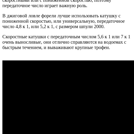
скоростными или с пониженной скоростью, поэтому
передаточное число играет важную роль.
В джиговой ловле форели лучше использовать катушку с
пониженной скоростью, или универсальную, передаточное
число 4,8 к 1, или 5,2 к 1, с размером шпули 2000.
Скоростные катушки с передаточным числом 5,6 к 1 или 7 к 1
очень выносливые, они отлично справляются на водоемах с
быстрым течением, и вываживают крупные трофеи.