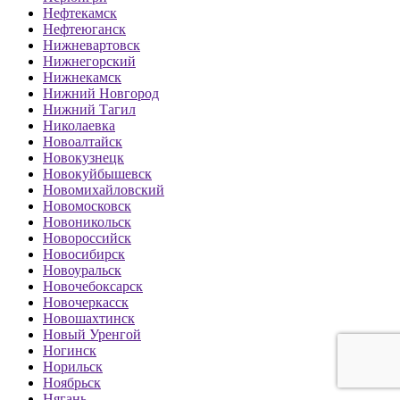
Нефтекамск
Нефтеюганск
Нижневартовск
Нижнегорский
Нижнекамск
Нижний Новгород
Нижний Тагил
Николаевка
Новоалтайск
Новокузнецк
Новокуйбышевск
Новомихайловский
Новомосковск
Новоникольск
Новороссийск
Новосибирск
Новоуральск
Новочебоксарск
Новочеркасск
Новошахтинск
Новый Уренгой
Ногинск
Норильск
Ноябрьск
Нягань