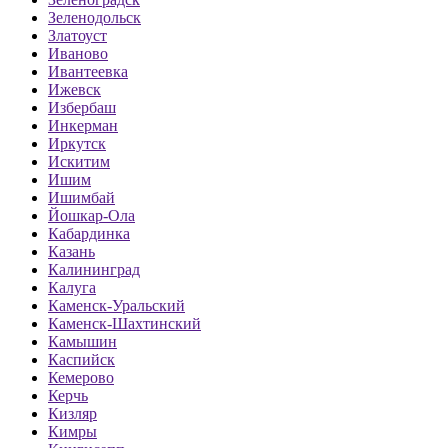
Зеленодольск
Златоуст
Иваново
Ивантеевка
Ижевск
Избербаш
Инкерман
Иркутск
Искитим
Ишим
Ишимбай
Йошкар-Ола
Кабардинка
Казань
Калининград
Калуга
Каменск-Уральский
Каменск-Шахтинский
Камышин
Каспийск
Кемерово
Керчь
Кизляр
Кимры