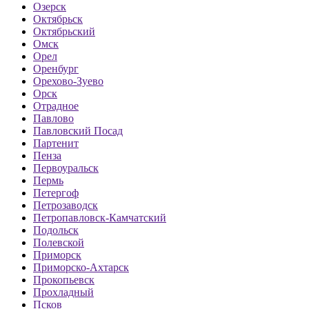
Озерск
Октябрьск
Октябрьский
Омск
Орел
Оренбург
Орехово-Зуево
Орск
Отрадное
Павлово
Павловский Посад
Партенит
Пенза
Первоуральск
Пермь
Петергоф
Петрозаводск
Петропавловск-Камчатский
Подольск
Полевской
Приморск
Приморско-Ахтарск
Прокопьевск
Прохладный
Псков