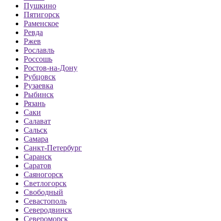
Пушкино
Пятигорск
Раменское
Ревда
Ржев
Рославль
Россошь
Ростов-на-Дону
Рубцовск
Рузаевка
Рыбинск
Рязань
Саки
Салават
Сальск
Самара
Санкт-Петербург
Саранск
Саратов
Саяногорск
Светлогорск
Свободный
Севастополь
Северодвинск
Североморск