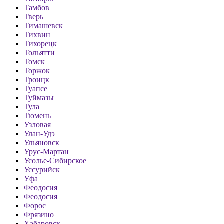
Тамбов
Тверь
Тимашевск
Тихвин
Тихорецк
Тольятти
Томск
Торжок
Троицк
Туапсе
Туймазы
Тула
Тюмень
Узловая
Улан-Удэ
Ульяновск
Урус-Мартан
Усолье-Сибирское
Уссурийск
Уфа
Феодосия
Феодосия
Форос
Фрязино
Хабаровск