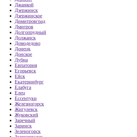
Джанкой
Дзержинск
Дзержинское
Димитровград
Дмитров
Долгопрудный
Должанск
Домодедово
Донецк
Донское
Дубна
Евпатория
Егорьевск
Ейск
Екатеринбург
Елабуга
Елец
Ессентуки
Железногорск
Жигулевск
Жуковский
Заречный
Заринск
Зеленогорск
Зеленоградск