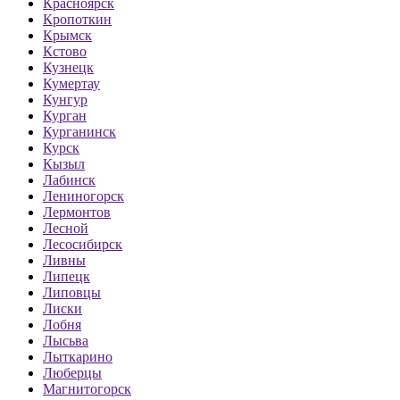
Красноярск
Кропоткин
Крымск
Кстово
Кузнецк
Кумертау
Кунгур
Курган
Курганинск
Курск
Кызыл
Лабинск
Лениногорск
Лермонтов
Лесной
Лесосибирск
Ливны
Липецк
Липовцы
Лиски
Лобня
Лысьва
Лыткарино
Люберцы
Магнитогорск