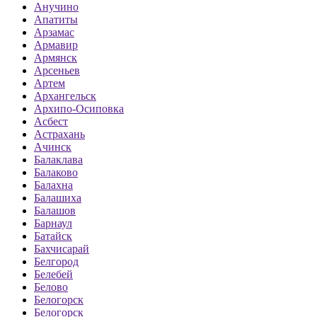
Анучино
Апатиты
Арзамас
Армавир
Армянск
Арсеньев
Артем
Архангельск
Архипо-Осиповка
Асбест
Астрахань
Ачинск
Балаклава
Балаково
Балахна
Балашиха
Балашов
Барнаул
Батайск
Бахчисарай
Белгород
Белебей
Белово
Белогорск
Белогорск