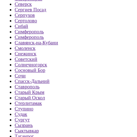
Северск
Сергиев Посад
Серпухов
Сертолово
Сибай
Симферополь
Симферополь
Славянск-на-Кубани
Смоленск
Снежинск
Советский
Солнечногорск
Сосновый Бор
Сочи
Спасск-Дальний
Ставрополь
Старый Крым
Старый Оскол
Стерлитамак
Ступино
Судак
Сургут
Сызрань
Сыктывкар
Таганрог