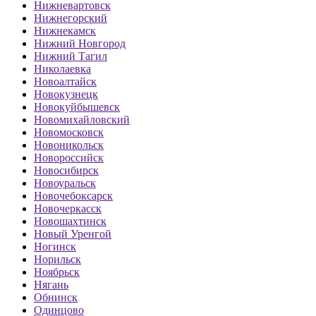
Нижневартовск
Нижнегорский
Нижнекамск
Нижний Новгород
Нижний Тагил
Николаевка
Новоалтайск
Новокузнецк
Новокуйбышевск
Новомихайловский
Новомосковск
Новоникольск
Новороссийск
Новосибирск
Новоуральск
Новочебоксарск
Новочеркасск
Новошахтинск
Новый Уренгой
Ногинск
Норильск
Ноябрьск
Нягань
Обнинск
Одинцово