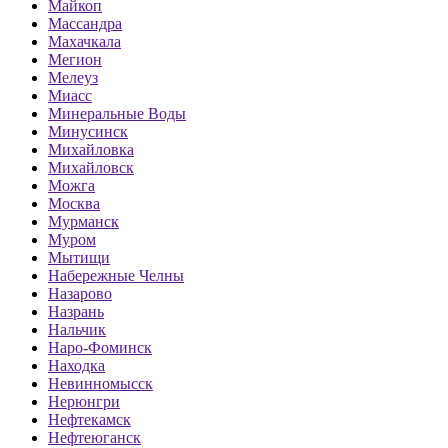
Майкоп
Массандра
Махачкала
Мегион
Мелеуз
Миасс
Минеральные Воды
Минусинск
Михайловка
Михайловск
Можга
Москва
Мурманск
Муром
Мытищи
Набережные Челны
Назарово
Назрань
Нальчик
Наро-Фоминск
Находка
Невинномысск
Нерюнгри
Нефтекамск
Нефтеюганск