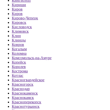
Кингисепп
Кириши
Киров
Киров
Кирово-Чепецк
Кировск
Кисловодск
Климовск
Клин
Клинцы
Ковров
Когалым
Коломна
Комсомольск-на-Амуре
Копейск
Королев
Кострома
Котлас
Красногвардейское
Красногорск
Краснодар
Краснокаменск
Краснокамск
Красноперекопск
Краснотурьинск