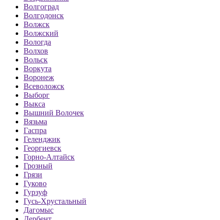
Волгоград
Волгодонск
Волжск
Волжский
Вологда
Волхов
Вольск
Воркута
Воронеж
Всеволожск
Выборг
Выкса
Вышний Волочек
Вязьма
Гаспра
Геленджик
Георгиевск
Горно-Алтайск
Грозный
Грязи
Гуково
Гурзуф
Гусь-Хрустальный
Дагомыс
Дербент