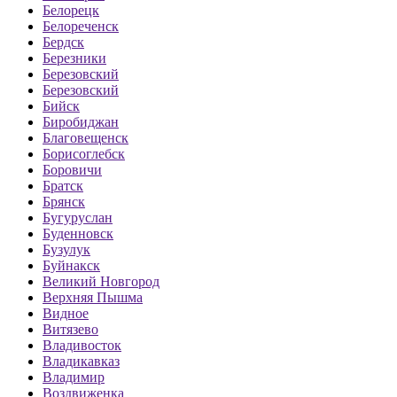
Белорецк
Белореченск
Бердск
Березники
Березовский
Березовский
Бийск
Биробиджан
Благовещенск
Борисоглебск
Боровичи
Братск
Брянск
Бугуруслан
Буденновск
Бузулук
Буйнакск
Великий Новгород
Верхняя Пышма
Видное
Витязево
Владивосток
Владикавказ
Владимир
Воздвиженка