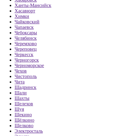
Ханты-Мансийск
Хасавюрт
Химки
Чайковский
Чапаевск
Чебоксары
Челябинск
Черемхово
Череповец
Черкесск
Черногорск
Черноморское
Чехов
Чистополь
Чита
Шадринск
Шали
Шахты
Шелехов
Шуя
Щекино
Щёлкино
Щелково
Электросталь