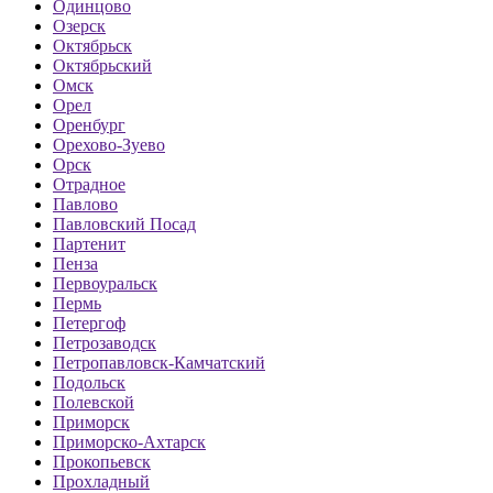
Одинцово
Озерск
Октябрьск
Октябрьский
Омск
Орел
Оренбург
Орехово-Зуево
Орск
Отрадное
Павлово
Павловский Посад
Партенит
Пенза
Первоуральск
Пермь
Петергоф
Петрозаводск
Петропавловск-Камчатский
Подольск
Полевской
Приморск
Приморско-Ахтарск
Прокопьевск
Прохладный