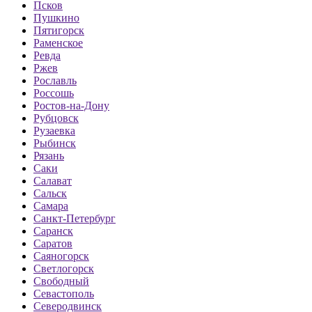
Псков
Пушкино
Пятигорск
Раменское
Ревда
Ржев
Рославль
Россошь
Ростов-на-Дону
Рубцовск
Рузаевка
Рыбинск
Рязань
Саки
Салават
Сальск
Самара
Санкт-Петербург
Саранск
Саратов
Саяногорск
Светлогорск
Свободный
Севастополь
Северодвинск