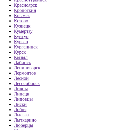
Красноярск
Кропоткин
Крымск
Кстово
Кузнецк
Кумертау
Кунгур
Курган
Курганинск
Курск
Кызыл
Лабинск
Лениногорск
Лермонтов
Лесной
Лесосибирск
Ливны
Липецк
Липовцы
Лиски
Лобня
Лысьва
Лыткарино
Люберцы