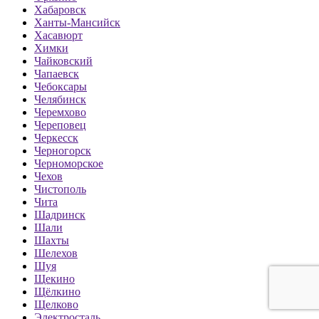
Хабаровск
Ханты-Мансийск
Хасавюрт
Химки
Чайковский
Чапаевск
Чебоксары
Челябинск
Черемхово
Череповец
Черкесск
Черногорск
Черноморское
Чехов
Чистополь
Чита
Шадринск
Шали
Шахты
Шелехов
Шуя
Щекино
Щёлкино
Щелково
Электросталь