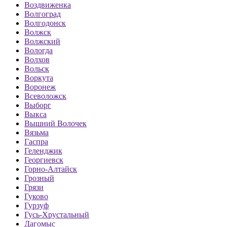
Воздвиженка
Волгоград
Волгодонск
Волжск
Волжский
Вологда
Волхов
Вольск
Воркута
Воронеж
Всеволожск
Выборг
Выкса
Вышний Волочек
Вязьма
Гаспра
Геленджик
Георгиевск
Горно-Алтайск
Грозный
Грязи
Гуково
Гурзуф
Гусь-Хрустальный
Дагомыс