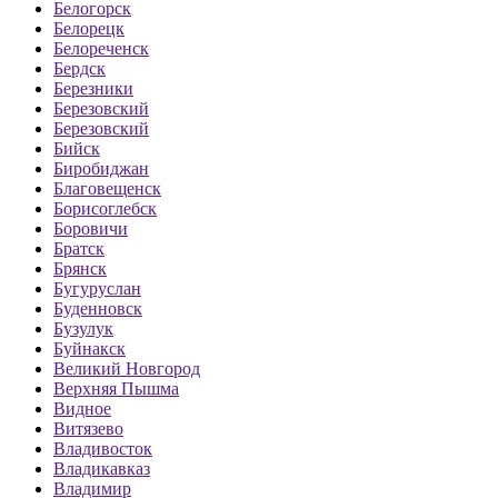
Белогорск
Белорецк
Белореченск
Бердск
Березники
Березовский
Березовский
Бийск
Биробиджан
Благовещенск
Борисоглебск
Боровичи
Братск
Брянск
Бугуруслан
Буденновск
Бузулук
Буйнакск
Великий Новгород
Верхняя Пышма
Видное
Витязево
Владивосток
Владикавказ
Владимир