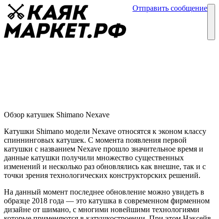
Отправить сообщение
Каталог
Блог
Катушки Shimano Nexave
Обзор катушек
03 марта
Обзор катушек Shimano Nexave
Катушки Shimano модели Nexave относятся к эконом классу
спиннинговых катушек. С момента появления первой
катушки с названием Nexave прошло значительное время и
данные катушки получили множество существенных
изменений и несколько раз обновлялись как внешне, так и с
точки зрения технологических конструкторских решений.
На данный момент последнее обновление можно увидеть в
образце 2018 года — это катушка в современном фирменном
дизайне от шимано, с многими новейшими технологиями
которые применяются в катушкостроении. При этом Нэксейв