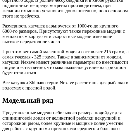
обратного хода. В ролике лесоукладчика и в кнобе рукоятки
подшипники не предусмотрены производителем, при
желании их можно установить дополнительно, но в основном
этого не требуется.
Размерность катушек варьируется от 1000-го до крупного
6000-го размеров. Присутствуют также переходные модели с
компактным корпусом и скоростные модели имеющие
высокое передаточное число.
При этом вес самой маленькой модели составляет 215 грамм, а
самая тяжелая - 325 грамм. Также в зависимости от модели,
катушки Nexave имеют различные параметры по вместимости
шпули и естественно, что максимальное усилие на фрикцион
будет отличаться.
Все катушки Shimano серии Nexave рассчитаны для рыбалки в
водоемах с пресной водой.
Модельный ряд
Представленные модели небольшого размера подойдут для
спиннинговой ловли от деликатной рыбалки некрупной и
осторожной рыбы, более крупные и мощные более уместны
для работы с крупными приманками среднего и большого