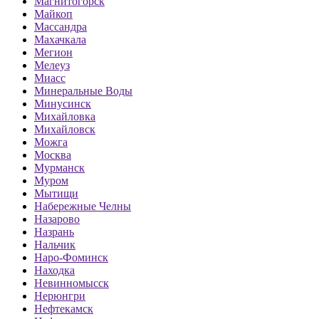
Магнитогорск
Майкоп
Массандра
Махачкала
Мегион
Мелеуз
Миасс
Минеральные Воды
Минусинск
Михайловка
Михайловск
Можга
Москва
Мурманск
Муром
Мытищи
Набережные Челны
Назарово
Назрань
Нальчик
Наро-Фоминск
Находка
Невинномысск
Нерюнгри
Нефтекамск