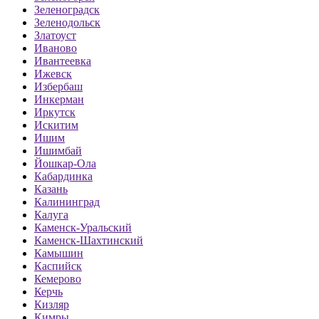
Зеленоградск
Зеленодольск
Златоуст
Иваново
Ивантеевка
Ижевск
Избербаш
Инкерман
Иркутск
Искитим
Ишим
Ишимбай
Йошкар-Ола
Кабардинка
Казань
Калининград
Калуга
Каменск-Уральский
Каменск-Шахтинский
Камышин
Каспийск
Кемерово
Керчь
Кизляр
Кимры