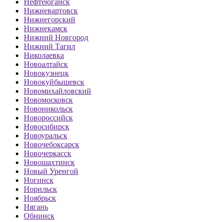
Нефтеюганск
Нижневартовск
Нижнегорский
Нижнекамск
Нижний Новгород
Нижний Тагил
Николаевка
Новоалтайск
Новокузнецк
Новокуйбышевск
Новомихайловский
Новомосковск
Новоникольск
Новороссийск
Новосибирск
Новоуральск
Новочебоксарск
Новочеркасск
Новошахтинск
Новый Уренгой
Ногинск
Норильск
Ноябрьск
Нягань
Обнинск