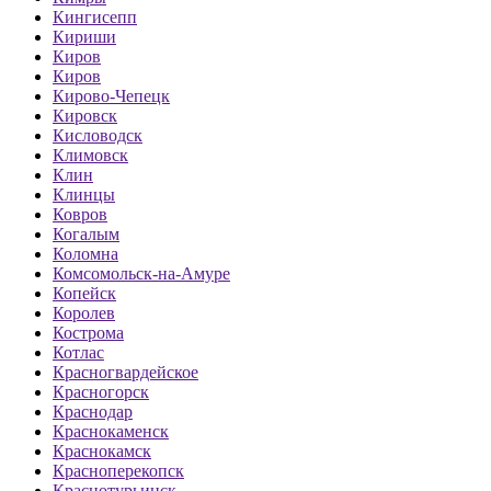
Кингисепп
Кириши
Киров
Киров
Кирово-Чепецк
Кировск
Кисловодск
Климовск
Клин
Клинцы
Ковров
Когалым
Коломна
Комсомольск-на-Амуре
Копейск
Королев
Кострома
Котлас
Красногвардейское
Красногорск
Краснодар
Краснокаменск
Краснокамск
Красноперекопск
Краснотурьинск