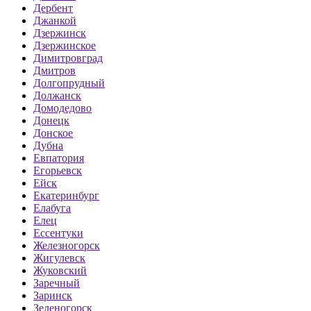
Дербент
Джанкой
Дзержинск
Дзержинское
Димитровград
Дмитров
Долгопрудный
Должанск
Домодедово
Донецк
Донское
Дубна
Евпатория
Егорьевск
Ейск
Екатеринбург
Елабуга
Елец
Ессентуки
Железногорск
Жигулевск
Жуковский
Заречный
Заринск
Зеленогорск