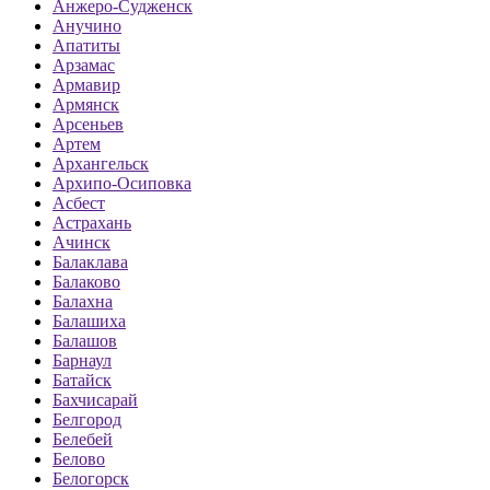
Анжеро-Судженск
Анучино
Апатиты
Арзамас
Армавир
Армянск
Арсеньев
Артем
Архангельск
Архипо-Осиповка
Асбест
Астрахань
Ачинск
Балаклава
Балаково
Балахна
Балашиха
Балашов
Барнаул
Батайск
Бахчисарай
Белгород
Белебей
Белово
Белогорск