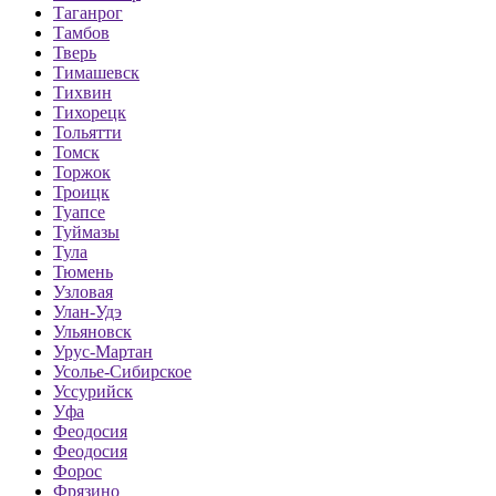
Таганрог
Тамбов
Тверь
Тимашевск
Тихвин
Тихорецк
Тольятти
Томск
Торжок
Троицк
Туапсе
Туймазы
Тула
Тюмень
Узловая
Улан-Удэ
Ульяновск
Урус-Мартан
Усолье-Сибирское
Уссурийск
Уфа
Феодосия
Феодосия
Форос
Фрязино