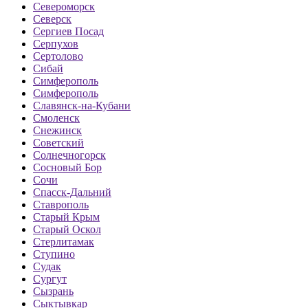
Североморск
Северск
Сергиев Посад
Серпухов
Сертолово
Сибай
Симферополь
Симферополь
Славянск-на-Кубани
Смоленск
Снежинск
Советский
Солнечногорск
Сосновый Бор
Сочи
Спасск-Дальний
Ставрополь
Старый Крым
Старый Оскол
Стерлитамак
Ступино
Судак
Сургут
Сызрань
Сыктывкар