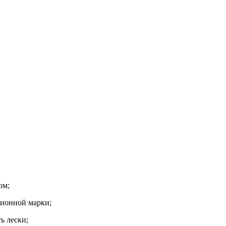
ом;
ционной марки;
ь лески;