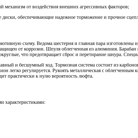
ний механизм от воздействия внешних агрессивных факторов;
ые диски, обеспечивающие надежное торможение и прочное сцеп
омотивную схему. Ведома шестерня и главная пара изготовлены из
ащищен от коррозии. Шпуля облегченная из алюминия. Барабан 
 округлые, что предотвращает сброс и перетирание шнура. Спец
авный и бесшумный ход. Тормозная система состоит из карбоно
цион легко регулируется. Рукоять металлическая с облегченным
дит практически к нулю вероятность люфта.
ми характеристиками: