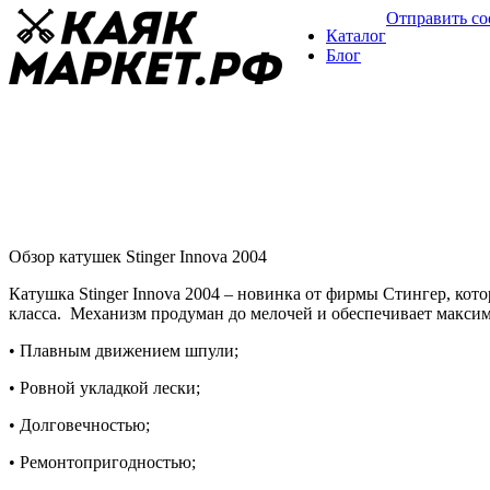
Отправить с
Каталог
Блог
Катушки Stinger Innova 2004
Обзор катушек
03 марта
Обзор катушек Stinger Innova 2004
Катушка Stinger Innova 2004 – новинка от фирмы Стингер, кот
класса. Механизм продуман до мелочей и обеспечивает максима
• Плавным движением шпули;
• Ровной укладкой лески;
• Долговечностью;
• Ремонтопригодностью;