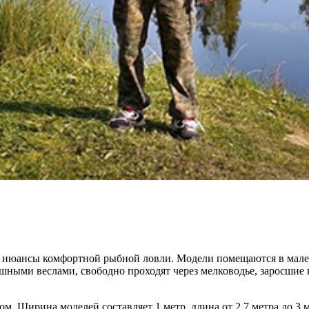
нюансы комфортной рыбной ловли. Модели помещаются в малень
ными веслами, свободно проходят через мелководье, заросшие 
 Ширина моделей составляет 1 метр, длина от 2,7 метра до 3 м