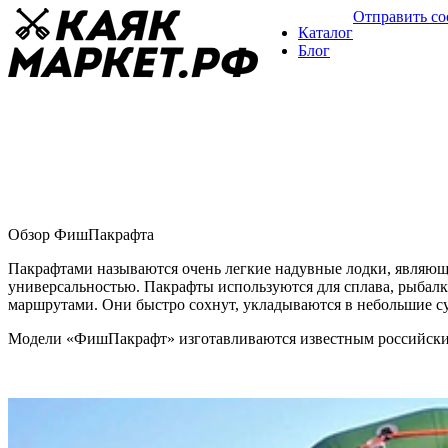
Отправить с
Каталог
Блог
ФишПакрафт
Обзор пакрафтов
03 марта
Обзор ФишПакрафта
Пакрафтами называются очень легкие надувные лодки, являющ
универсальностью. Пакрафты используются для сплава, рыбал
маршрутами. Они быстро сохнут, укладываются в небольшие су
Модели «ФишПакрафт» изготавливаются известным российским