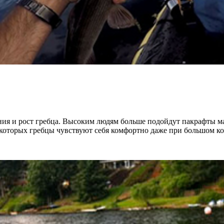
ения и рост гребца. Высоким людям больше подойдут пакрафты м
которых гребцы чувствуют себя комфортно даже при большом кол