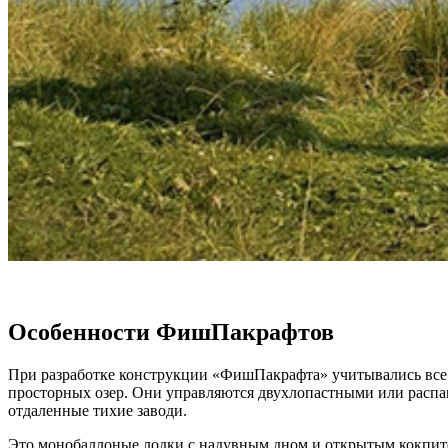
Особенности ФишПакрафтов
При разработке конструкции «ФишПакрафта» учитывались все 
просторных озер. Они управляются двухлопастными или распаш
отдаленные тихие заводи.
Это монобаллоные лодки с надувным дном и открытым кокпитом.