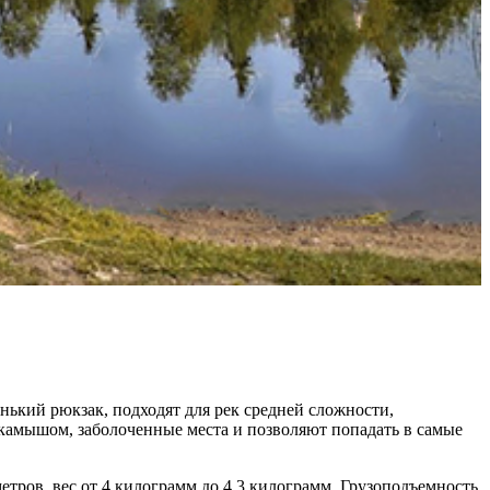
кий рюкзак, подходят для рек средней сложности,
камышом, заболоченные места и позволяют попадать в самые
етров, вес от 4 килограмм до 4,3 килограмм. Грузоподъемность