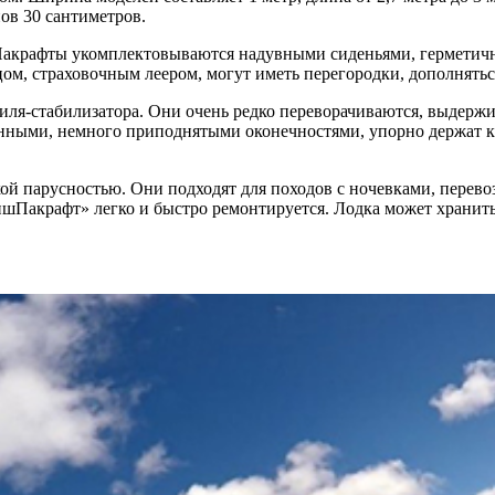
ов 30 сантиметров.
Пакрафты укомплектовываются надувными сиденьями, герметичн
ом, страховочным леером, могут иметь перегородки, дополнять
киля-стабилизатора. Они очень редко переворачиваются, выдерж
енными, немного приподнятыми оконечностями, упорно держат к
й парусностью. Они подходят для походов с ночевками, перевоз
Пакрафт» легко и быстро ремонтируется. Лодка может хранитьс