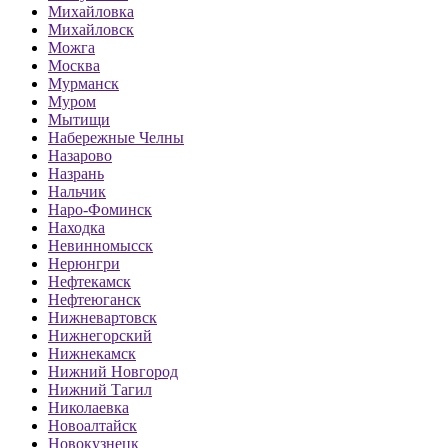
Михайловка
Михайловск
Можга
Москва
Мурманск
Муром
Мытищи
Набережные Челны
Назарово
Назрань
Нальчик
Наро-Фоминск
Находка
Невинномысск
Нерюнгри
Нефтекамск
Нефтеюганск
Нижневартовск
Нижнегорский
Нижнекамск
Нижний Новгород
Нижний Тагил
Николаевка
Новоалтайск
Новокузнецк