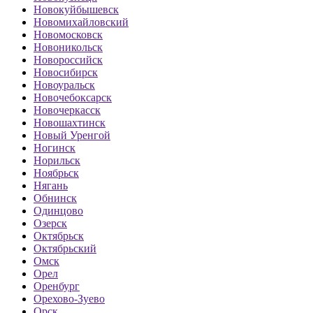
Новокуйбышевск
Новомихайловский
Новомосковск
Новоникольск
Новороссийск
Новосибирск
Новоуральск
Новочебоксарск
Новочеркасск
Новошахтинск
Новый Уренгой
Ногинск
Норильск
Ноябрьск
Нягань
Обнинск
Одинцово
Озерск
Октябрьск
Октябрьский
Омск
Орел
Оренбург
Орехово-Зуево
Орск