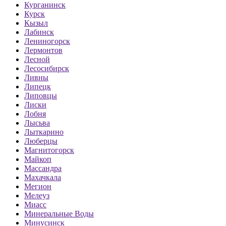
Курганинск
Курск
Кызыл
Лабинск
Лениногорск
Лермонтов
Лесной
Лесосибирск
Ливны
Липецк
Липовцы
Лиски
Лобня
Лысьва
Лыткарино
Люберцы
Магнитогорск
Майкоп
Массандра
Махачкала
Мегион
Мелеуз
Миасс
Минеральные Воды
Минусинск