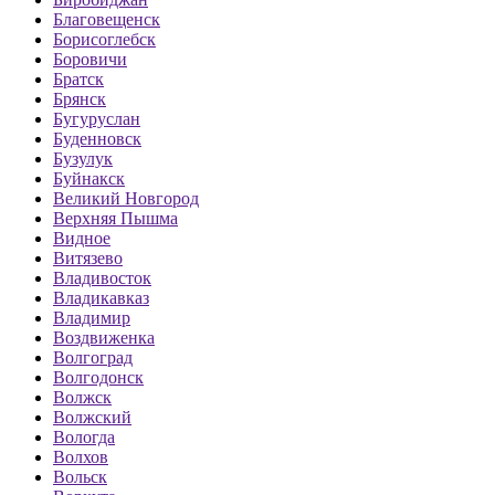
Благовещенск
Борисоглебск
Боровичи
Братск
Брянск
Бугуруслан
Буденновск
Бузулук
Буйнакск
Великий Новгород
Верхняя Пышма
Видное
Витязево
Владивосток
Владикавказ
Владимир
Воздвиженка
Волгоград
Волгодонск
Волжск
Волжский
Вологда
Волхов
Вольск