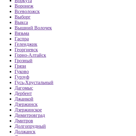
Воркута
Воронеж
Всеволожск
Выборг
Выкса
Вышний Волочек
Вязьма
Гаспра
Геленджик
Георгиевск
Горно-Алтайск
Грозный
Грязи
Гуково
Гурзуф
Гусь-Хрустальный
Дагомыс
Дербент
Джанкой
Дзержинск
Дзержинское
Димитровград
Дмитров
Долгопрудный
Должанск