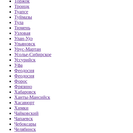
Торжок
Троицк
Туапсе
Туймазы
Тула
Тюмень
Узловая
Улан-Удэ
Ульяновск
Урус-Мартан
Усолье-Сибирское
Уссурийск
Уфа
Феодосия
Феодосия
Форос
Фрязино
Хабаровск
Ханты-Мансийск
Хасавюрт
Химки
Чайковский
Чапаевск
Чебоксары
Челябинск