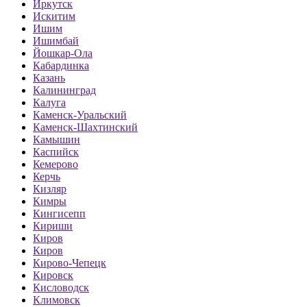
Иркутск
Искитим
Ишим
Ишимбай
Йошкар-Ола
Кабардинка
Казань
Калининград
Калуга
Каменск-Уральский
Каменск-Шахтинский
Камышин
Каспийск
Кемерово
Керчь
Кизляр
Кимры
Кингисепп
Кириши
Киров
Киров
Кирово-Чепецк
Кировск
Кисловодск
Климовск