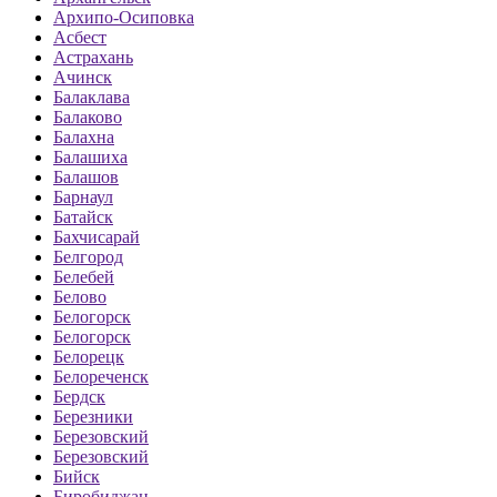
Архипо-Осиповка
Асбест
Астрахань
Ачинск
Балаклава
Балаково
Балахна
Балашиха
Балашов
Барнаул
Батайск
Бахчисарай
Белгород
Белебей
Белово
Белогорск
Белогорск
Белорецк
Белореченск
Бердск
Березники
Березовский
Березовский
Бийск
Биробиджан