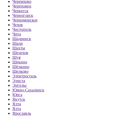
Черемхово
Череповец
Черкесск
Черногорск
Черноморское
Чехов
Чистополь
Чита
Шадринск
Шали
Шахты
Шелехов
Шуя
Щекино
Щёлкино
Щелково
Электросталь
Элиста
Энгельс
Южно-Сахалинск
Юрга
Якутск
Ялта
Ялта
Ярославль