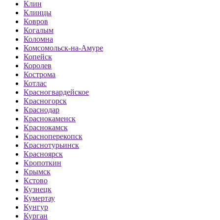
Клин
Клинцы
Ковров
Когалым
Коломна
Комсомольск-на-Амуре
Копейск
Королев
Кострома
Котлас
Красногвардейское
Красногорск
Краснодар
Краснокаменск
Краснокамск
Красноперекопск
Краснотурьинск
Красноярск
Кропоткин
Крымск
Кстово
Кузнецк
Кумертау
Кунгур
Курган