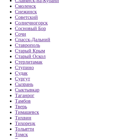
Славянск-на-Кубани
Смоленск
Снежинск
Советский
Солнечногорск
Сосновый Бор
Сочи
Спасск-Дальний
Ставрополь
Старый Крым
Старый Оскол
Стерлитамак
Ступино
Судак
Сургут
Сызрань
Сыктывкар
Таганрог
Тамбов
Тверь
Тимашевск
Тихвин
Тихорецк
Тольятти
Томск