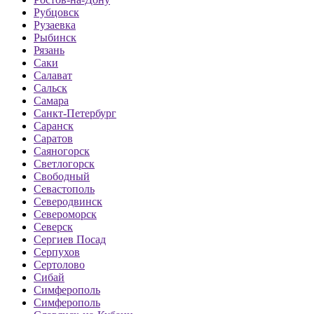
Рубцовск
Рузаевка
Рыбинск
Рязань
Саки
Салават
Сальск
Самара
Санкт-Петербург
Саранск
Саратов
Саяногорск
Светлогорск
Свободный
Севастополь
Северодвинск
Североморск
Северск
Сергиев Посад
Серпухов
Сертолово
Сибай
Симферополь
Симферополь