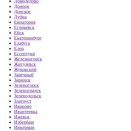
Домодедово
Донецк
Донское
Дубна
Евпатория
Егорьевск
Ейск
Екатеринбург
Елабуга
Елец
Ессентуки
Железногорск
Жигулевск
Жуковский
Заречный
Заринск
Зеленогорск
Зеленоградск
Зеленодольск
Златоуст
Иваново
Ивантеевка
Ижевск
Избербаш
Инкерман