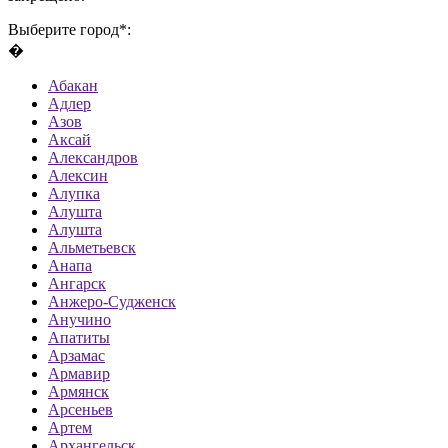
Выберите город*:
�
Абакан
Адлер
Азов
Аксай
Александров
Алексин
Алупка
Алушта
Алушта
Альметьевск
Анапа
Ангарск
Анжеро-Судженск
Анучино
Апатиты
Арзамас
Армавир
Армянск
Арсеньев
Артем
Архангельск