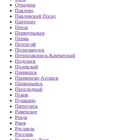
Отрадное
Павлово
Павловский Посад
Партенит
Пенза
Первоуральск
Пермь
Петергоф
Петрозаводск
Петропавловск-Камчатский
Подольск
Полевской
Приморск
Приморско-Ахтарск
Прокопьевск
Прохладный
Псков
Пушкино
Пятигорск
Раменское
Ревда
Ржев
Рославль
Россошь
Ростов-на-Дону