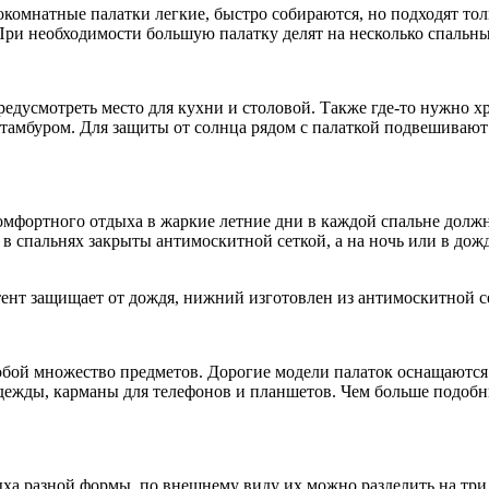
омнатные палатки легкие, быстро собираются, но подходят тол
При необходимости большую палатку делят на несколько спальны
едусмотреть место для кухни и столовой. Также где-то нужно х
тамбуром. Для защиты от солнца рядом с палаткой подвешивают
омфортного отдыха в жаркие летние дни в каждой спальне долж
 в спальнях закрыты антимоскитной сеткой, а на ночь или в до
тент защищает от дождя, нижний изготовлен из антимоскитной 
собой множество предметов. Дорогие модели палаток оснащаютс
дежды, карманы для телефонов и планшетов. Чем больше подоб
ха разной формы. по внешнему виду их можно разделить на три