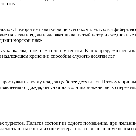
тентом.
риалов. Недорогие палатки чаще всего комплектуются фибергла
кие палатки вряд ли выдержат шквалистый ветер и ежедневные 
 дикий морской пляж.
м каркасом, прочным толстым тентом. В них предусмотрены к
и надлежащем хранении способны служить десятки лет.
рослужить своему владельцу более десяти лет. Поэтому при выб
 заклеены от дождя, бегунки на молниях должны легко перемещ
рех туристов. Палатка состоит из одного помещения, при желан
 часть тента сшита из полиэстера, пол спального помещения изго