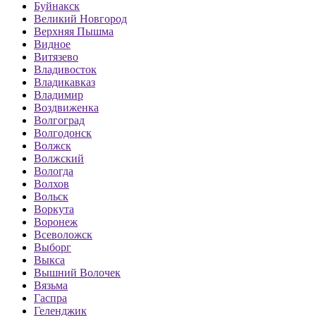
Буйнакск
Великий Новгород
Верхняя Пышма
Видное
Витязево
Владивосток
Владикавказ
Владимир
Воздвиженка
Волгоград
Волгодонск
Волжск
Волжский
Вологда
Волхов
Вольск
Воркута
Воронеж
Всеволожск
Выборг
Выкса
Вышний Волочек
Вязьма
Гаспра
Геленджик