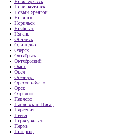
Новочеркасск
Новошахтинск
Новый Уренгой
Ногинск
Норильск
Ноябрьск
Нягань
Обнинск
Одинцово
Озерск
Октябрьск
Октябрьский
Омск
Орел
Оренбург
Орехово-Зуево
Орск
Отрадное
Павлово
Павловский Посад
Партенит
Пенза
Первоуральск
Пермь
Петергоф