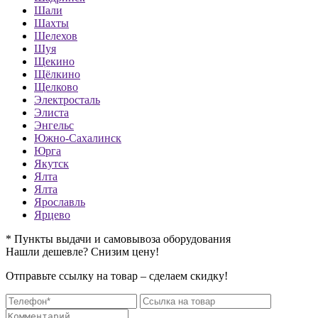
Шали
Шахты
Шелехов
Шуя
Щекино
Щёлкино
Щелково
Электросталь
Элиста
Энгельс
Южно-Сахалинск
Юрга
Якутск
Ялта
Ялта
Ярославль
Ярцево
* Пункты выдачи и самовывоза оборудования
Нашли дешевле? Снизим цену!
Отправьте ссылку на товар – сделаем скидку!