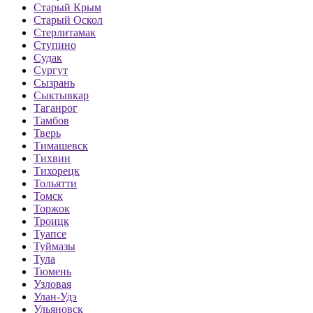
Старый Крым
Старый Оскол
Стерлитамак
Ступино
Судак
Сургут
Сызрань
Сыктывкар
Таганрог
Тамбов
Тверь
Тимашевск
Тихвин
Тихорецк
Тольятти
Томск
Торжок
Троицк
Туапсе
Туймазы
Тула
Тюмень
Узловая
Улан-Удэ
Ульяновск