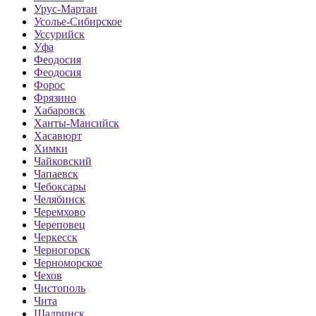
Урус-Мартан
Усолье-Сибирское
Уссурийск
Уфа
Феодосия
Феодосия
Форос
Фрязино
Хабаровск
Ханты-Мансийск
Хасавюрт
Химки
Чайковский
Чапаевск
Чебоксары
Челябинск
Черемхово
Череповец
Черкесск
Черногорск
Черноморское
Чехов
Чистополь
Чита
Шадринск