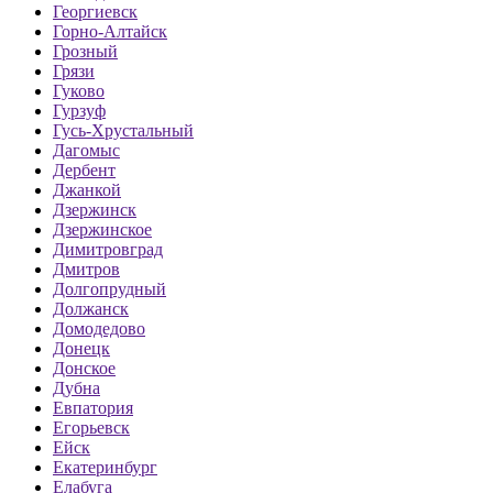
Георгиевск
Горно-Алтайск
Грозный
Грязи
Гуково
Гурзуф
Гусь-Хрустальный
Дагомыс
Дербент
Джанкой
Дзержинск
Дзержинское
Димитровград
Дмитров
Долгопрудный
Должанск
Домодедово
Донецк
Донское
Дубна
Евпатория
Егорьевск
Ейск
Екатеринбург
Елабуга