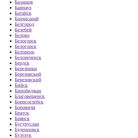
Балашов
Барнаул
Батайск
Бахчисарай
Белгород
Белебей
Белово
Белогорск
Белогорск
Белорецк
Белореченск
Бердск
Березники
Березовский
Березовский
Бийск
Биробиджан
Благовещенск
Борисоглебск
Боровичи
Братск
Брянск
Бугуруслан
Буденновск
Бузулук