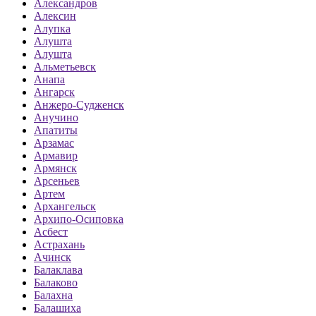
Александров
Алексин
Алупка
Алушта
Алушта
Альметьевск
Анапа
Ангарск
Анжеро-Судженск
Анучино
Апатиты
Арзамас
Армавир
Армянск
Арсеньев
Артем
Архангельск
Архипо-Осиповка
Асбест
Астрахань
Ачинск
Балаклава
Балаково
Балахна
Балашиха