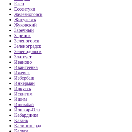
Елец
Ессентуки
Железногорск
Жигулевск
Жуковский
Заречный
Заринск
Зеленогорск
Зеленоградск
Зеленодольск
Златоуст
Иваново
Ивантеевка
Ижевск
Избербаш
Инкерман
Иркутск
Искитим
Ишим
Ишимбай
Йошкар-Ола
Кабардинка
Казань
Калининград
Калуга