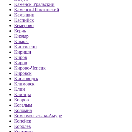
Каменск-Уральский
Каменск-Шахтинский
Камышин
Каспийск
Кемерово
Керчь
Кизляр
Кимры
Кингисепп
Кириши
Киров
Киров
Кирово-Чепецк
Кировск
Кисловодск
Климовск
Клин
Клинцы
Ковров
Когалым
Коломна
Комсомольск-на-Амуре
Копейск
Королев
Кострома