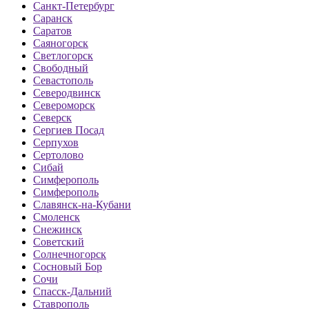
Санкт-Петербург
Саранск
Саратов
Саяногорск
Светлогорск
Свободный
Севастополь
Северодвинск
Североморск
Северск
Сергиев Посад
Серпухов
Сертолово
Сибай
Симферополь
Симферополь
Славянск-на-Кубани
Смоленск
Снежинск
Советский
Солнечногорск
Сосновый Бор
Сочи
Спасск-Дальний
Ставрополь