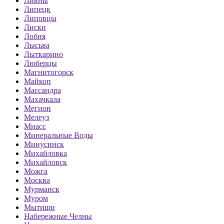
Ливны
Липецк
Липовцы
Лиски
Лобня
Лысьва
Лыткарино
Люберцы
Магнитогорск
Майкоп
Массандра
Махачкала
Мегион
Мелеуз
Миасс
Минеральные Воды
Минусинск
Михайловка
Михайловск
Можга
Москва
Мурманск
Муром
Мытищи
Набережные Челны