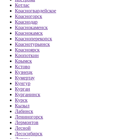
Котлас
Красногвардейское
Красногорск
Краснодар
Краснокаменск
Краснокамск
Красноперекопск
Краснотурьинск
Красноярск
Кропоткин
Крымск
Кстово
Кузнецк
Кумертау
Кунгур
Курган
Курганинск
Курск
Кызыл
Лабинск
Лениногорск
Лермонтов
Лесной
Лесосибирск