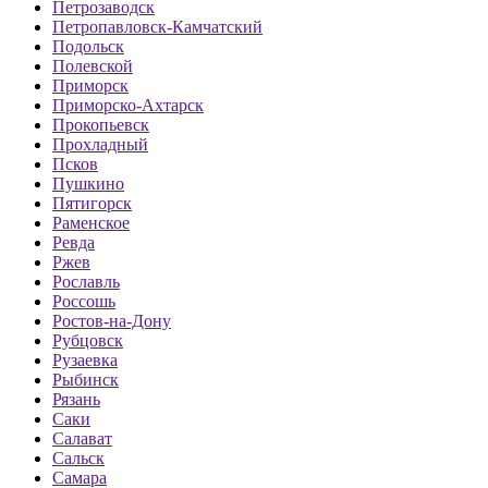
Петрозаводск
Петропавловск-Камчатский
Подольск
Полевской
Приморск
Приморско-Ахтарск
Прокопьевск
Прохладный
Псков
Пушкино
Пятигорск
Раменское
Ревда
Ржев
Рославль
Россошь
Ростов-на-Дону
Рубцовск
Рузаевка
Рыбинск
Рязань
Саки
Салават
Сальск
Самара