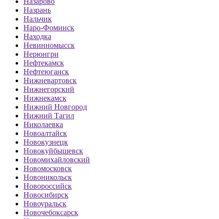
Назарово
Назрань
Нальчик
Наро-Фоминск
Находка
Невинномысск
Нерюнгри
Нефтекамск
Нефтеюганск
Нижневартовск
Нижнегорский
Нижнекамск
Нижний Новгород
Нижний Тагил
Николаевка
Новоалтайск
Новокузнецк
Новокуйбышевск
Новомихайловский
Новомосковск
Новоникольск
Новороссийск
Новосибирск
Новоуральск
Новочебоксарск