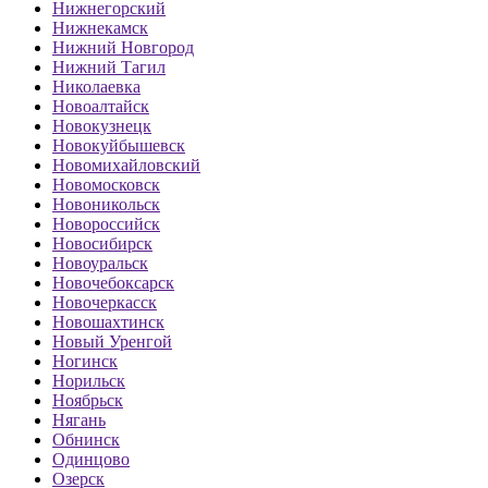
Нижнегорский
Нижнекамск
Нижний Новгород
Нижний Тагил
Николаевка
Новоалтайск
Новокузнецк
Новокуйбышевск
Новомихайловский
Новомосковск
Новоникольск
Новороссийск
Новосибирск
Новоуральск
Новочебоксарск
Новочеркасск
Новошахтинск
Новый Уренгой
Ногинск
Норильск
Ноябрьск
Нягань
Обнинск
Одинцово
Озерск