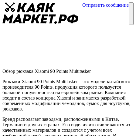
Отправить сообщение
Каталог
Блог
Рюкзак Xiaomi 90 Points Multitasker
Обзор рюкзаков
06 июня
Обзор рюкзака Xiaomi 90 Points Multitasker
Рюкзаки Xiaomi 90 Points Multitasker – это модели китайского
производителя 90 Points, продукция которого пользуется
большой популярностью на европейском рынке. Компания
входит в состав концерна Xiaomi и занимается разработкой
современных модификаций чемоданов, сумок для ноутбуков,
рюкзаков.
Бренд располагает заводами, расположенными в Китае,
Германии и других странах. Его изделия изготавливаются из
качественных материалов и создаются с учетом всех
требований людей, ведущих активный образ жизни. В