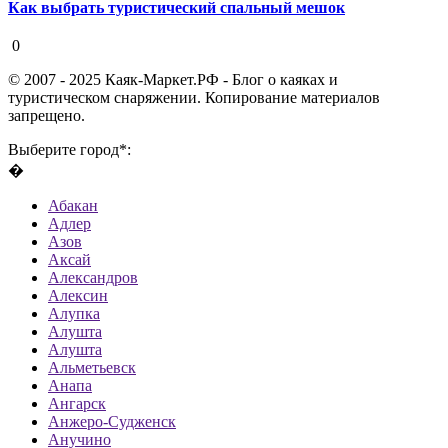
Как выбрать туристический спальный мешок
19 августа 2020
0
© 2007 - 2025 Каяк-Маркет.РФ - Блог о каяках и
туристическом снаряжении. Копирование материалов
запрещено.
Выберите город*:
�
Абакан
Адлер
Азов
Аксай
Александров
Алексин
Алупка
Алушта
Алушта
Альметьевск
Анапа
Ангарск
Анжеро-Судженск
Анучино