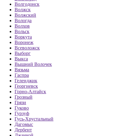
Волгодонск
Волжск
Волжский
Вологда
Волхов
Вольск
Воркута
Воронеж
Всеволожск
Выборг
Выкса
Вышний Волочек
Вязьма
Гаспра
Геленджик
Георгиевск
Горно-Алтайск
Грозный
Грязи
Гуково
Гурзуф
Гусь-Хрустальный
Дагомыс
Дербент
Джанкой