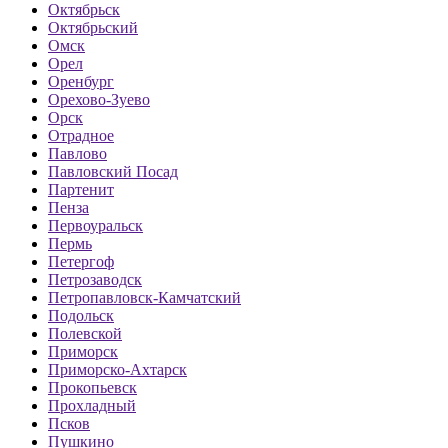
Октябрьск
Октябрьский
Омск
Орел
Оренбург
Орехово-Зуево
Орск
Отрадное
Павлово
Павловский Посад
Партенит
Пенза
Первоуральск
Пермь
Петергоф
Петрозаводск
Петропавловск-Камчатский
Подольск
Полевской
Приморск
Приморско-Ахтарск
Прокопьевск
Прохладный
Псков
Пушкино