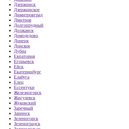
Дзержинск
Дзержинское
Димитровград
Дмитров
Долгопрудный
Должанск
Домодедово
Донецк
Донское
Дубна
Евпатория
Егорьевск
Ейск
Екатеринбург
Елабуга
Елец
Ессентуки
Железногорск
Жигулевск
Жуковский
Заречный
Заринск
Зеленогорск
Зеленоградск
Зеленодольск