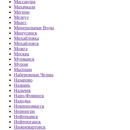
Массандра
Махачкала
Мегион
Мелеуз
Миасс
Минеральные Воды
Минусинск
Михайловка
Михайловск
Можга
Москва
Мурманск
Муром
Мытищи
Набережные Челны
Назарово
Назрань
Нальчик
Наро-Фоминск
Находка
Невинномысск
Нерюнгри
Нефтекамск
Нефтеюганск
Нижневартовск