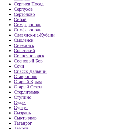
Сергиев Посад
Серпухов
Сертолово
Сибай
Симферополь
Симферополь
Славянск-на-Кубани
Смоленск
Снежинск
Советский
Солнечногорск
Сосновый Бор
Сочи
Спасск-Дальний
Ставрополь
Старый Крым
Старый Оскол
Стерлитамак
Ступино
Судак
Сургут
Сызрань
Сыктывкар
Таганрог
Тамбов