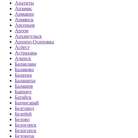
Апатиты
Арзамас
Армавир
Армянск
Арсеньев
Артем
Архангельск
Архипо-Осиповка
Асбест
Астрахань
Ачинск
Балаклава
Балаково
Балахна
Балашиха
Балашов
Барнаул
Батайск
Бахчисарай
Белгород
Белебей
Белово
Белогорск
Белогорск
Белорецк