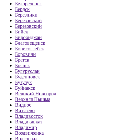
Белореченск
Бердск
Березники
Березовский
Березовский
Бийск
Биробиджан
Благовещенск
Борисоглебск
Боровичи
Братск
Брянск
Бугуруслан
Буденновск
Бузулук
Буйнакск
Великий Новгород
Верхняя Пышма
Видное
Витязево
Владивосток
Владикавказ
Владимир
Воздвиженка
Волгоград