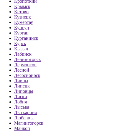
Кропоткин
Крымск
Кстово
Кузнецк
Кумертау
Кунгур
Курган
Курганинск
Курск
Кызыл
Лабинск
Лениногорск
Лермонтов
Лесной
Лесосибирск
Ливны
Липецк
Липовцы
Лиски
Лобня
Лысьва
Лыткарино
Люберцы
Магнитогорск
Майкоп