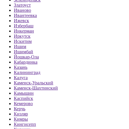
Златоуст
Иваново
Ивантеевка
Ижевск
Избербаш
Инкерман
Иркутск
Искитим
Ишим
Ишимбай
Йошкар-Ола
Кабардинка
Казань
Калининград
Калуга
Каменск-Уральский
Каменск-Шахтинский
Камышин
Каспийск
Кемерово
Керчь
Кизляр
Кимры
Кингисепп