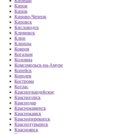
Кириши
Киров
Киров
Кирово-Чепецк
Кировск
Кисловодск
Климовск
Клин
Клинцы
Ковров
Когалым
Коломна
Комсомольск-на-Амуре
Копейск
Королев
Кострома
Котлас
Красногвардейское
Красногорск
Краснодар
Краснокаменск
Краснокамск
Красноперекопск
Краснотурьинск
Красноярск