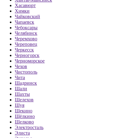
Хасавюрт
Химки
Чайковский
Чапаевск
Чебоксары
Челябинск
Черемхово
Череповец
Черкесск
Черногорск
Черноморское
Чехов
Чистополь
Чита
Шадринск
Шали
Шахты
Шелехов
Шуя
Щекино
Щёлкино
Щелково
Электросталь
Элиста