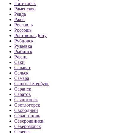
Пятигорск
Раменское
Ревда
Ржев
Рославль
Россошь
Ростов-на-Дону
Рубцовск
Рузаевка
Рыбинск
Рязань
Саки
Салават
Сальск
Самара
Санкт-Петербург
Саранск
Саратов
Саяногорск
Светлогорск
Свободный
Севастополь
Северодвинск
Североморск
Северск