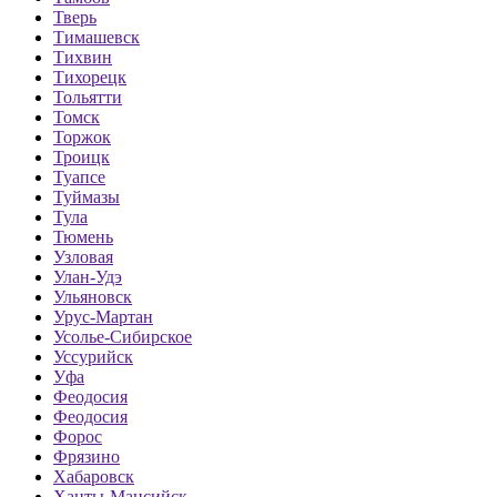
Тверь
Тимашевск
Тихвин
Тихорецк
Тольятти
Томск
Торжок
Троицк
Туапсе
Туймазы
Тула
Тюмень
Узловая
Улан-Удэ
Ульяновск
Урус-Мартан
Усолье-Сибирское
Уссурийск
Уфа
Феодосия
Феодосия
Форос
Фрязино
Хабаровск
Ханты-Мансийск