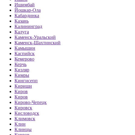
Ишимбай
Йошкар-Ола
Кабардинка
Казань
Калининград
Калуга
Каменск-Уральский
Каменск-Шахтинский
Камышин
Каспийск
Кемерово
Керчь
Кизляр
Кимры
Кингисепп
Кириши
Киров
Киров
Кирово-Чепецк
Кировск
Кисловодск
Климовск
Клин
Клинцы
Ковров