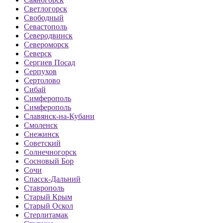
Светлогорск
Свободный
Севастополь
Северодвинск
Североморск
Северск
Сергиев Посад
Серпухов
Сертолово
Сибай
Симферополь
Симферополь
Славянск-на-Кубани
Смоленск
Снежинск
Советский
Солнечногорск
Сосновый Бор
Сочи
Спасск-Дальний
Ставрополь
Старый Крым
Старый Оскол
Стерлитамак