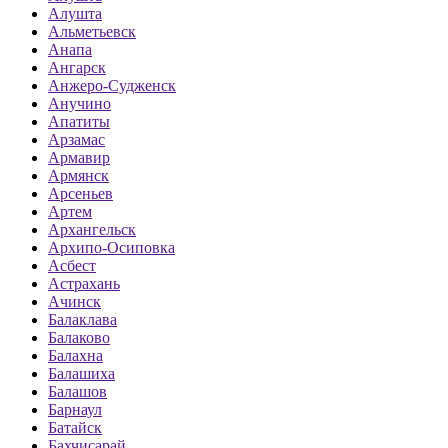
Алушта
Альметьевск
Анапа
Ангарск
Анжеро-Судженск
Анучино
Апатиты
Арзамас
Армавир
Армянск
Арсеньев
Артем
Архангельск
Архипо-Осиповка
Асбест
Астрахань
Ачинск
Балаклава
Балаково
Балахна
Балашиха
Балашов
Барнаул
Батайск
Бахчисарай