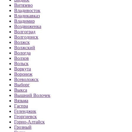
Витязево
Владивосток
Владикавказ
Владимир
Воздвиженка
Волгоград
Волгодонск
Волжск
Волжский
Вологда
Волхов
Вольск
Воркута
Воронеж
Всеволожск
Выборг
Выкса
Вышний Волочек
Вязьма
Гаспра
Геленджик
Георгиевск
Горно-Алтайск
Грозный