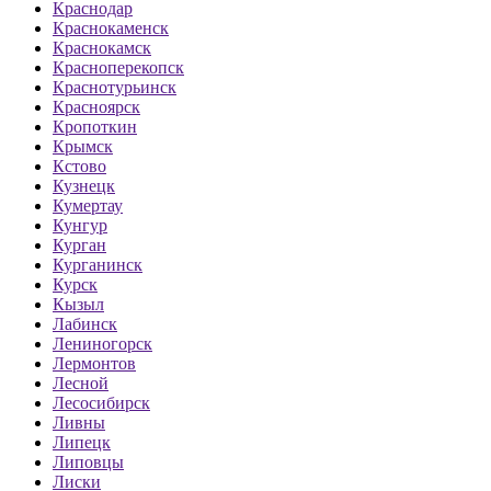
Краснодар
Краснокаменск
Краснокамск
Красноперекопск
Краснотурьинск
Красноярск
Кропоткин
Крымск
Кстово
Кузнецк
Кумертау
Кунгур
Курган
Курганинск
Курск
Кызыл
Лабинск
Лениногорск
Лермонтов
Лесной
Лесосибирск
Ливны
Липецк
Липовцы
Лиски