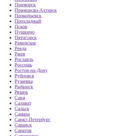
Приморск
Приморско-Ахтарск
Прокопьевск
Прохладный
Псков
Пушкино
Пятигорск
Раменское
Ревда
Ржев
Рославль
Россошь
Ростов-на-Дону
Рубцовск
Рузаевка
Рыбинск
Рязань
Саки
Салават
Сальск
Самара
Санкт-Петербург
Саранск
Саратов
Саяногорск