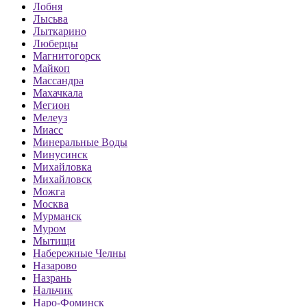
Лобня
Лысьва
Лыткарино
Люберцы
Магнитогорск
Майкоп
Массандра
Махачкала
Мегион
Мелеуз
Миасс
Минеральные Воды
Минусинск
Михайловка
Михайловск
Можга
Москва
Мурманск
Муром
Мытищи
Набережные Челны
Назарово
Назрань
Нальчик
Наро-Фоминск