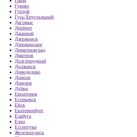
Грязи
Гуково
Гурзуф
Гусь-Хрустальный
Дагомыс
Дербент
Джанкой
Дзержинск
Дзержинское
Димитровград
Дмитров
Долгопрудный
Должанск
Домодедово
Донецк
Донское
Дубна
Евпатория
Егорьевск
Ейск
Екатеринбург
Елабуга
Елец
Ессентуки
Железногорск