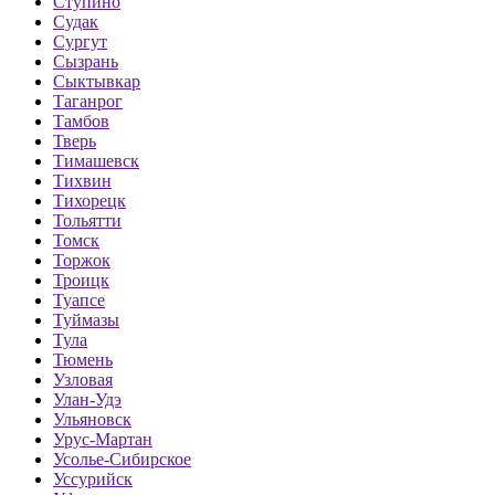
Ступино
Судак
Сургут
Сызрань
Сыктывкар
Таганрог
Тамбов
Тверь
Тимашевск
Тихвин
Тихорецк
Тольятти
Томск
Торжок
Троицк
Туапсе
Туймазы
Тула
Тюмень
Узловая
Улан-Удэ
Ульяновск
Урус-Мартан
Усолье-Сибирское
Уссурийск