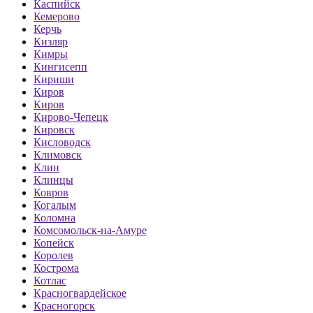
Каспийск
Кемерово
Керчь
Кизляр
Кимры
Кингисепп
Кириши
Киров
Киров
Кирово-Чепецк
Кировск
Кисловодск
Климовск
Клин
Клинцы
Ковров
Когалым
Коломна
Комсомольск-на-Амуре
Копейск
Королев
Кострома
Котлас
Красногвардейское
Красногорск