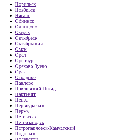
Норильск
Ноябрьск
Нягань
Обнинск
Одинцово
Озерск
Октябрьск
Октябрьский
Омск
Орел
Оренбург
Орехово-Зуево
Орск
Отрадное
Павлово
Павловский Посад
Партенит
Пенза
Первоуральск
Пермь
Петергоф
Петрозаводск
Петропавловск-Камчатский
Подольск
Полевской