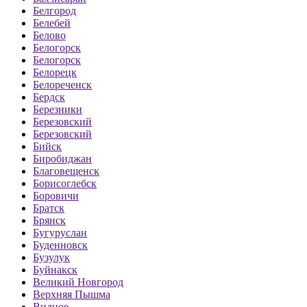
Белгород
Белебей
Белово
Белогорск
Белогорск
Белорецк
Белореченск
Бердск
Березники
Березовский
Березовский
Бийск
Биробиджан
Благовещенск
Борисоглебск
Боровичи
Братск
Брянск
Бугуруслан
Буденновск
Бузулук
Буйнакск
Великий Новгород
Верхняя Пышма
Видное