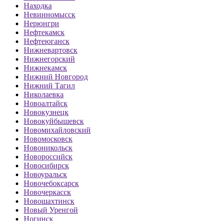
Находка
Невинномысск
Нерюнгри
Нефтекамск
Нефтеюганск
Нижневартовск
Нижнегорский
Нижнекамск
Нижний Новгород
Нижний Тагил
Николаевка
Новоалтайск
Новокузнецк
Новокуйбышевск
Новомихайловский
Новомосковск
Новоникольск
Новороссийск
Новосибирск
Новоуральск
Новочебоксарск
Новочеркасск
Новошахтинск
Новый Уренгой
Ногинск