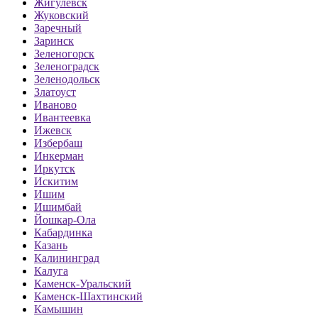
Жигулевск
Жуковский
Заречный
Заринск
Зеленогорск
Зеленоградск
Зеленодольск
Златоуст
Иваново
Ивантеевка
Ижевск
Избербаш
Инкерман
Иркутск
Искитим
Ишим
Ишимбай
Йошкар-Ола
Кабардинка
Казань
Калининград
Калуга
Каменск-Уральский
Каменск-Шахтинский
Камышин