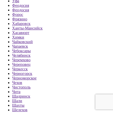
Уфа
Феодосия
Феодосия
Форос
Фрязино
Хабаровск
Ханты-Мансийск
Хасавюрт
Химки
Чайковский
Чапаевск
Чебоксары
Челябинск
Черемхово
Череповец
Черкесск
Черногорск
Черноморское
Чехов
Чистополь
Чита
Шадринск
Шали
Шахты
Шелехов