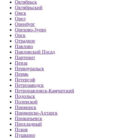
Октябрьск
Октябрьский
Омск
Орел
Оренбург
Орехово-Зуево
Орск
Отрадное
Павлово
Павловский Посад
Партенит
Пенза
Первоуральск
Пермь
Петергоф
Петрозаводск
Петропавловск-Камчатский
Подольск
Полевской
Приморск
Приморско-Ахтарск
Прокопьевск
Прохладный
Псков
Пушкино