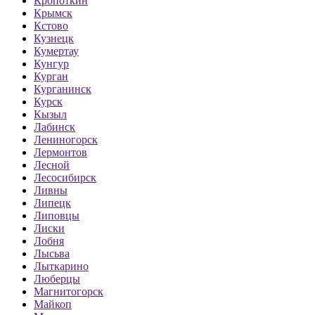
Кропоткин
Крымск
Кстово
Кузнецк
Кумертау
Кунгур
Курган
Курганинск
Курск
Кызыл
Лабинск
Лениногорск
Лермонтов
Лесной
Лесосибирск
Ливны
Липецк
Липовцы
Лиски
Лобня
Лысьва
Лыткарино
Люберцы
Магнитогорск
Майкоп