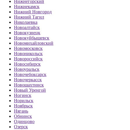
Нижнегорский
Нижнекамск
Нижний Новгород
Нижний Тагил
Николаевка
Новоалтайск
Новокузнецк
Новокуйбышевск
Новомихайловский
Новомосковск
Новоникольск
Новороссийск
Новосибирск
Новоуральск
Новочебоксарск
Новочеркасск
Новошахтинск
Новый Уренгой
Ногинск
Норильск
Ноябрьск
Нягань
Обнинск
Одинцово
Озерск