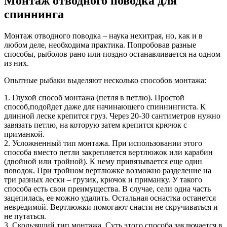
Монтаж отводного поводка для
спиннинга
Монтаж отводного поводка – наука нехитрая, но, как и в
любом деле, необходима практика. Попробовав разные
способы, рыболов рано или поздно останавливается на одном
из них.
Опытные рыбаки выделяют несколько способов монтажа:
1. Глухой способ монтажа (петля в петлю). Простой
способ,подойдет даже для начинающего спиннингиста. К
длинной леске крепится груз. Через 20-30 сантиметров нужно
завязать петлю, на которую затем крепится крючок с
приманкой.
2. Усложненный тип монтажа. При использовании этого
способа вместо петли закрепляется вертлюжок или карабин
(двойной или тройной). К нему привязывается еще один
поводок. При тройном вертлюжке возможно разделение на
три разных лески – грузик, крючок и приманку. У такого
способа есть свои преимущества. В случае, сели одна часть
зацепилась, ее можно удалить. Остальная оснастка останется
невредимой. Вертлюжки помогают снасти не скручиваться и
не путаться.
3. Скользящий тип монтажа. Суть этого способа заключается в