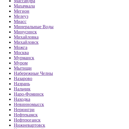
Массандра
Махачкала
Мегион
Мелеуз
Миасс
Минеральные Воды
Минусинск
Михайловка
Михайловск
Можга
Москва
Мурманск
Муром
Мытищи
Набережные Челны
Назарово
Назрань
Нальчик
Наро-Фоминск
Находка
Невинномысск
Нерюнгри
Нефтекамск
Нефтеюганск
Нижневартовск