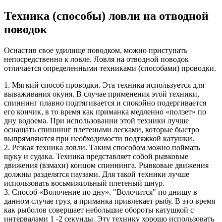
Техника (способы) ловли на отводной
поводок
Оснастив свое удилище поводком, можно приступать
непосредственно к ловле. Ловля на отводной поводок
отличается определенными техниками (способами) проводки.
1. Мягкий способ проводки. Эта техника используется для
вываживания окуня. В случае применения этой техники,
спиннинг плавно подтягивается и спокойно подергивается
его кончик, в то время как приманка медленно «ползет» по
дну водоема. При использовании этой техники лучше
оснащать спиннинг плетеными лесками, которые быстро
выпрямляются при необходимости подтяжкой катушки.
2. Резкая техника ловли. Таким способом можно поймать
щуку и судака. Техника представляет собой рывковые
движения (взмахи) концом спиннинга. Рывковые движения
должны разделятся паузами. Для такой техники лучше
использовать восьмижильный плетеный шнур.
3. Способ «Волочение по дну». "Волочится" по днищу в
данном случае груз, а приманка привлекает рыбу. В это время
как рыболов совершает небольшие обороты катушкой с
интервалами 1 -2 секунды. Эту технику хорошо использовать