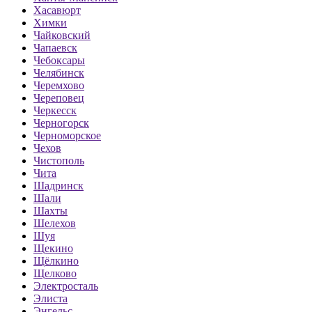
Хасавюрт
Химки
Чайковский
Чапаевск
Чебоксары
Челябинск
Черемхово
Череповец
Черкесск
Черногорск
Черноморское
Чехов
Чистополь
Чита
Шадринск
Шали
Шахты
Шелехов
Шуя
Щекино
Щёлкино
Щелково
Электросталь
Элиста
Энгельс