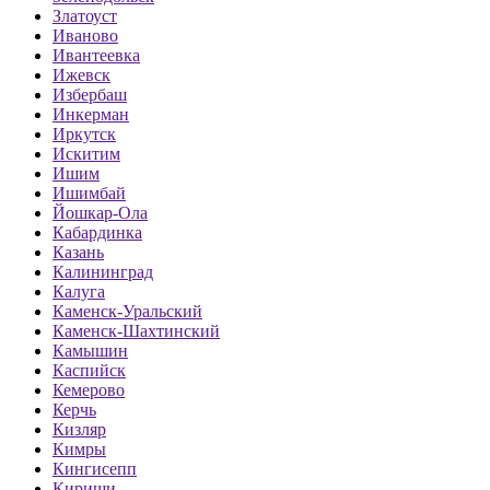
Златоуст
Иваново
Ивантеевка
Ижевск
Избербаш
Инкерман
Иркутск
Искитим
Ишим
Ишимбай
Йошкар-Ола
Кабардинка
Казань
Калининград
Калуга
Каменск-Уральский
Каменск-Шахтинский
Камышин
Каспийск
Кемерово
Керчь
Кизляр
Кимры
Кингисепп
Кириши