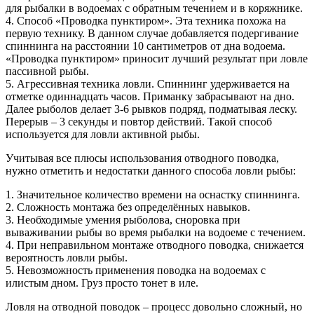
для рыбалки в водоемах с обратным течением и в коряжнике.
4. Способ «Проводка пунктиром». Эта техника похожа на
первую технику. В данном случае добавляется подергивание
спиннинга на расстоянии 10 сантиметров от дна водоема.
«Проводка пунктиром» приносит лучший результат при ловле
пассивной рыбы.
5. Агрессивная техника ловли. Спиннинг удерживается на
отметке одиннадцать часов. Приманку забрасывают на дно.
Далее рыболов делает 3-6 рывков подряд, подматывая леску.
Перерыв – 3 секунды и повтор действий. Такой способ
используется для ловли активной рыбы.
Учитывая все плюсы использования отводного поводка,
нужно отметить и недостатки данного способа ловли рыбы:
1. Значительное количество времени на оснастку спиннинга.
2. Сложность монтажа без определённых навыков.
3. Необходимые умения рыболова, сноровка при
вываживании рыбы во время рыбалки на водоеме с течением.
4. При неправильном монтаже отводного поводка, снижается
вероятность ловли рыбы.
5. Невозможность применения поводка на водоемах с
илистым дном. Груз просто тонет в иле.
Ловля на отводной поводок – процесс довольно сложный, но