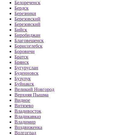
Белореченск
Бердск
Березники
Березовский
Березовский
Бийск
Биробиджан
Благовещенск
Борисоглебск
Боровичи
Братск
Брянск
Бугуруслан
Буденновск
Бузулук
Буйнакск
Великий Новгород
Верхняя Пышма
Видное
Витязево
Владивосток
Владикавказ
Владимир
Воздвиженка
Волгоград