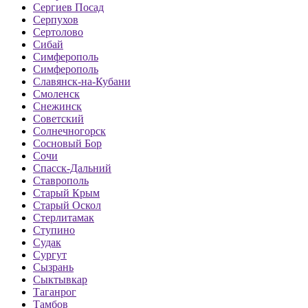
Сергиев Посад
Серпухов
Сертолово
Сибай
Симферополь
Симферополь
Славянск-на-Кубани
Смоленск
Снежинск
Советский
Солнечногорск
Сосновый Бор
Сочи
Спасск-Дальний
Ставрополь
Старый Крым
Старый Оскол
Стерлитамак
Ступино
Судак
Сургут
Сызрань
Сыктывкар
Таганрог
Тамбов