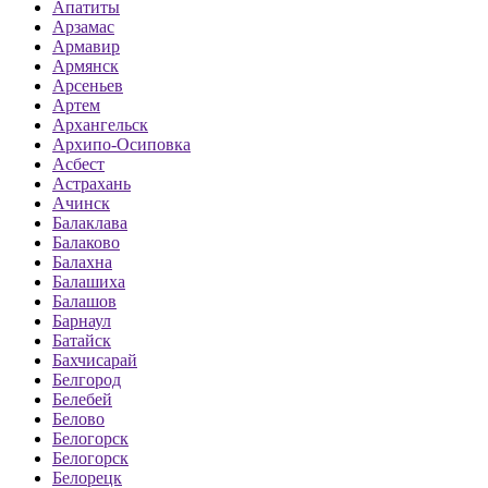
Апатиты
Арзамас
Армавир
Армянск
Арсеньев
Артем
Архангельск
Архипо-Осиповка
Асбест
Астрахань
Ачинск
Балаклава
Балаково
Балахна
Балашиха
Балашов
Барнаул
Батайск
Бахчисарай
Белгород
Белебей
Белово
Белогорск
Белогорск
Белорецк