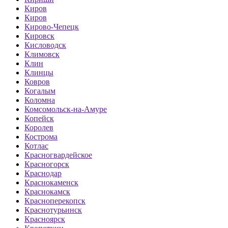
Киров
Киров
Кирово-Чепецк
Кировск
Кисловодск
Климовск
Клин
Клинцы
Ковров
Когалым
Коломна
Комсомольск-на-Амуре
Копейск
Королев
Кострома
Котлас
Красногвардейское
Красногорск
Краснодар
Краснокаменск
Краснокамск
Красноперекопск
Краснотурьинск
Красноярск