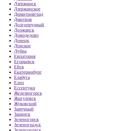
Дзержинск
Дзержинское
Димитровград
Дмитров
Долгопрудный
Должанск
Домодедово
Донецк
Донское
Дубна
Евпатория
Егорьевск
Ейск
Екатеринбург
Елабуга
Елец
Ессентуки
Железногорск
Жигулевск
Жуковский
Заречный
Заринск
Зеленогорск
Зеленоградск
Зеленодольск