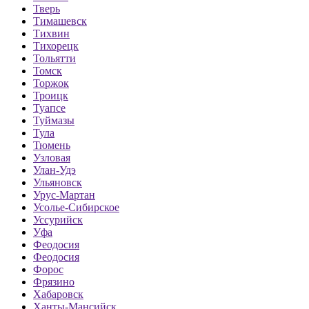
Тверь
Тимашевск
Тихвин
Тихорецк
Тольятти
Томск
Торжок
Троицк
Туапсе
Туймазы
Тула
Тюмень
Узловая
Улан-Удэ
Ульяновск
Урус-Мартан
Усолье-Сибирское
Уссурийск
Уфа
Феодосия
Феодосия
Форос
Фрязино
Хабаровск
Ханты-Мансийск