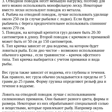
3. Отводной поводок несет меньшую нагрузку, поэтому для
него можно использовать монофильную леску. Некоторые
вместо лески используют поводок из металла.
4. Рыбача на отводной поводок, лучше использовать удилище
около 250 см (в случае рыбалки с лодки). Если будете
рыбачить с берега предпочтительнее использовать спиннинг
около 270 см.
5. Поводок, на который крепится груз должен быть 20-30
сантиметров в длину. Второй поводок с крючком и приманкой
может быть от 50 см до 150 сантиметров.
6. Тип крючка зависит от дна водоема, на котором будет
ловиться рыба. Если дно чистое – возможно использование
обычного крючка , если травянистое – крючок офсетного
типа. Тип крючка выбирается с учетом приманки и вида
рыбы.
Вес груза также зависит от водоема, его глубины и течения.
Как правило, вес груза обычно укладывается в пределы от 5
грамм до 25 грамм. Форму грузика определяют рельеф дна и
течение в водоеме.
Ловить на отводной поводок лучше с использованием
силиконовых приманок. Они бывают разного цвета, формы и
размера. Некоторые из них обрабатывают специальной солью
и веществами, которые привлекают рыбу. Например окунь