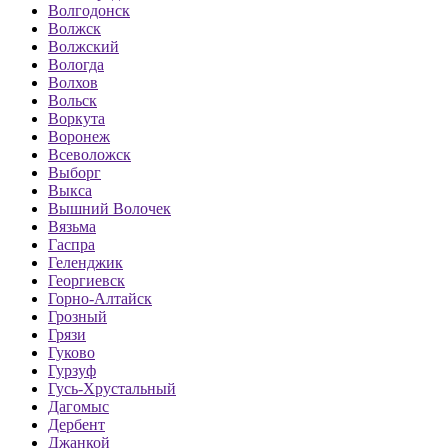
Волгодонск
Волжск
Волжский
Вологда
Волхов
Вольск
Воркута
Воронеж
Всеволожск
Выборг
Выкса
Вышний Волочек
Вязьма
Гаспра
Геленджик
Георгиевск
Горно-Алтайск
Грозный
Грязи
Гуково
Гурзуф
Гусь-Хрустальный
Дагомыс
Дербент
Джанкой