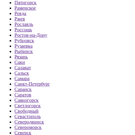
Пятигорск
Раменское
Ревда
Ржев
Рославль
Россошь
Ростов-на-Дону
Рубцовск
Рузаевка
Рыбинск
Рязань
Саки
Салават
Сальск
Самара
Санкт-Петербург
Саранск
Саратов
Саяногорск
Светлогорск
Свободный
Севастополь
Северодвинск
Североморск
Северск