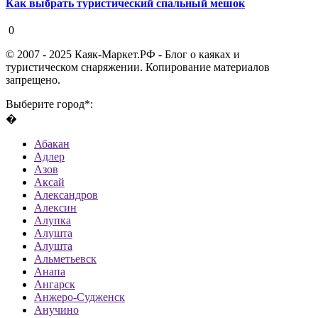
Как выбрать туристический спальный мешок
19 августа 2020
0
© 2007 - 2025 Каяк-Маркет.РФ - Блог о каяках и
туристическом снаряжении. Копирование материалов
запрещено.
Выберите город*:
�
Абакан
Адлер
Азов
Аксай
Александров
Алексин
Алупка
Алушта
Алушта
Альметьевск
Анапа
Ангарск
Анжеро-Судженск
Анучино