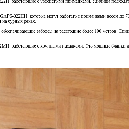
2H, работающие с увесистыми приманками. Удилища подходят п
-822HH, которые могут работать с приманками весом до 70 гр
 на бурных реках.
обеспечивающие забросы на расстояние более 100 метров. Спи
H, работающие с крупными насадками. Это мощные бланки для 