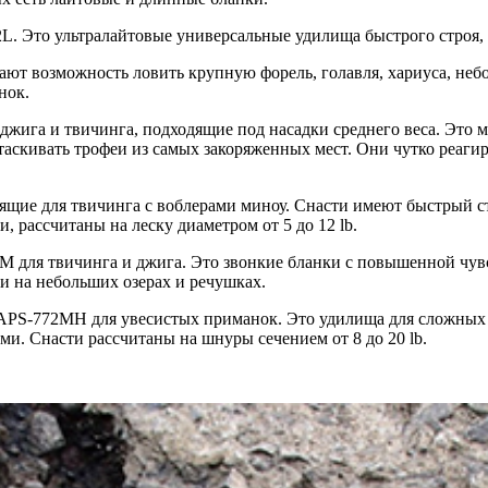
L. Это ультралайтовые универсальные удилища быстрого строя
т возможность ловить крупную форель, голавля, хариуса, неб
нок.
ига и твичинга, подходящие под насадки среднего веса. Это 
таскивать трофеи из самых закоряженных мест. Они чутко реаг
щие для твичинга с воблерами миноу. Снасти имеют быстрый с
 рассчитаны на леску диаметром от 5 до 12 lb.
для твичинга и джига. Это звонкие бланки с повышенной чувст
ки на небольших озерах и речушках.
S-772MH для увесистых приманок. Это удилища для сложных во
. Снасти рассчитаны на шнуры сечением от 8 до 20 lb.