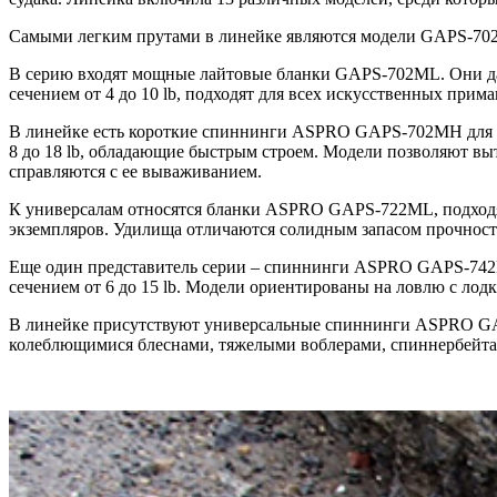
Самыми легким прутами в линейке являются модели GAPS-702
В серию входят мощные лайтовые бланки GAPS-702ML. Они даю
сечением от 4 до 10 lb, подходят для всех искусственных прима
В линейке есть короткие спиннинги ASPRO GAPS-702MH для дж
8 до 18 lb, обладающие быстрым строем. Модели позволяют вы
справляются с ее вываживанием.
К универсалам относятся бланки ASPRO GAPS-722ML, подходя
экземпляров. Удилища отличаются солидным запасом прочности,
Еще один представитель серии – спиннинги ASPRO GAPS-742M 
сечением от 6 до 15 lb. Модели ориентированы на ловлю с лод
В линейке присутствуют универсальные спиннинги ASPRO GAP
колеблющимися блеснами, тяжелыми воблерами, спиннербейтами