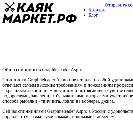
Отправить с
Каталог
Блог
Спиннинги Graphiteleader Aspro
Обзор спиннингов
09 января
Обзор спиннингов Graphiteleader Aspro
Спиннинги Graphiteleader Aspro представляют собой удилищам
отвечают самым высоким требованиям и пожеланиям профессио
с красивым лаконичным дизайном и потрясающей чувствитель
водорослями, заваленных булыжниками и корягами участках рек
способа рыбалки - твичинга, ловли на воблеры, джига.
Сейчас спиннингами Graphiteleader Aspro в России с удоволь
справляются с тяжелыми сомами, налимами, тайменем.