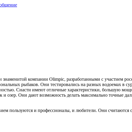
ообщение
и знаменитой компании Olimpic, разработанными с участием ро
нальных рыбаков. Они тестировались на разных водоемах в су
ностью. Снасти имеют отличные характеристики, большую мощн
 и озер. Они дают возможность делать максимально точные даль
ствием пользуются и профессионалы, и любители. Они считаются