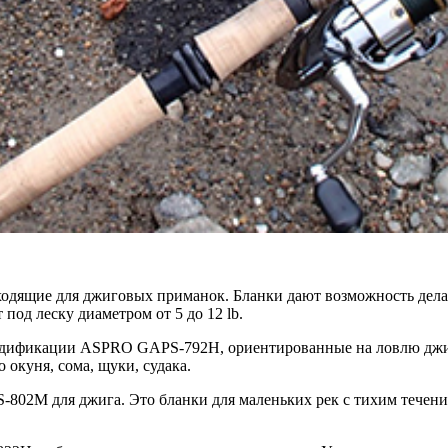
дящие для джиговых приманок. Бланки дают возможность делать
под леску диаметром от 5 до 12 lb.
дификации ASPRO GAPS-792H, ориентированные на ловлю джиго
 окуня, сома, щуки, судака.
02M для джига. Это бланки для маленьких рек с тихим течение