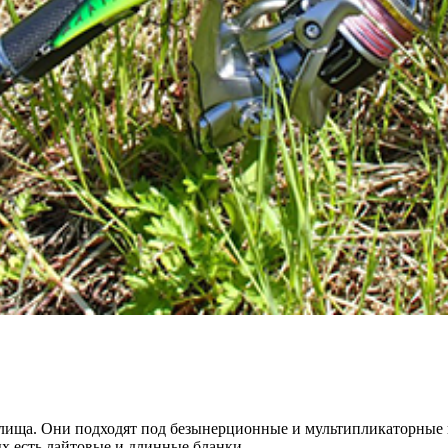
ища. Они подходят под безынерционные и мультипликаторные ка
х есть лайтовые и длинные бланки.