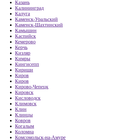
Казань
Калининград
Калуга
Каменск-Уральский
Каменск-Шахтинский
Камышин
Каспийск
Кемерово
Керчь
Кизляр
Кимры
Кингисепп
Кириши
Киров
Киров
Кирово-Чепецк
Кировск
Кисловодск
Климовск
Клин
Клинцы
Ковров
Когалым
Коломна
Комсомольск-на-Амуре