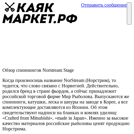
Отправить сообщение
Каталог
Блог
Спиннинги Norstream Stage
Обзор спиннингов
03 февраля
Обзор спиннингов Norstream Stage
Когда произносишь название NorStream (Норстрим), то
чудится, что слово связано с Норвегией. Действительно,
родился бренд в стране фьордов, а сейчас принадлежит
российской торговой фирме Мир Рыболова. Выпускаются же
спиннинги, катушки, леска и шнуры на заводе в Корее, а все
комплектующие доставляются из Японии. Об этом
свидетельствуют надписи на бланках и комлях удилищ:
«Crafted from Mitsubishi», «made in Japan». Именно за высокое
качество материалов российские рыболовы ценят продукцию
Норстрима.