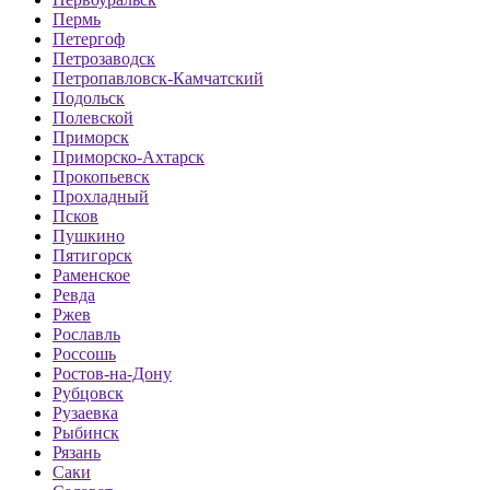
Пермь
Петергоф
Петрозаводск
Петропавловск-Камчатский
Подольск
Полевской
Приморск
Приморско-Ахтарск
Прокопьевск
Прохладный
Псков
Пушкино
Пятигорск
Раменское
Ревда
Ржев
Рославль
Россошь
Ростов-на-Дону
Рубцовск
Рузаевка
Рыбинск
Рязань
Саки