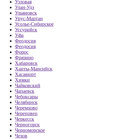
Узловая
Улан-Удэ
Ульяновск
Урус-Мартан
Усолье-Сибирское
Уссурийск
Уфа
Феодосия
Феодосия
Форос
Фрязино
Хабаровск
Ханты-Мансийск
Хасавюрт
Химки
Чайковский
Чапаевск
Чебоксары
Челябинск
Черемхово
Череповец
Черкесск
Черногорск
Черноморское
Чехов