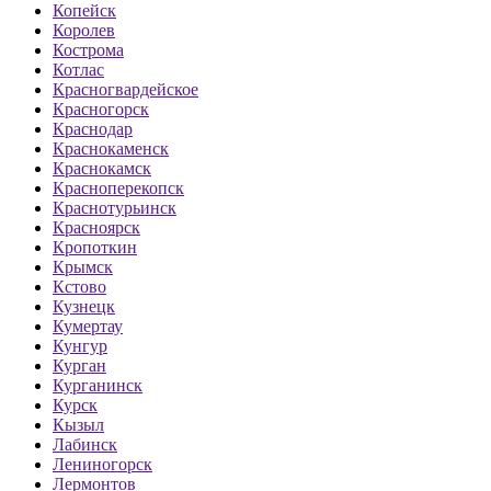
Копейск
Королев
Кострома
Котлас
Красногвардейское
Красногорск
Краснодар
Краснокаменск
Краснокамск
Красноперекопск
Краснотурьинск
Красноярск
Кропоткин
Крымск
Кстово
Кузнецк
Кумертау
Кунгур
Курган
Курганинск
Курск
Кызыл
Лабинск
Лениногорск
Лермонтов