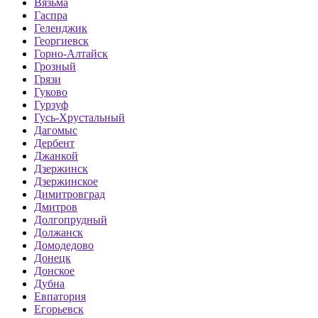
Вязьма
Гаспра
Геленджик
Георгиевск
Горно-Алтайск
Грозный
Грязи
Гуково
Гурзуф
Гусь-Хрустальный
Дагомыс
Дербент
Джанкой
Дзержинск
Дзержинское
Димитровград
Дмитров
Долгопрудный
Должанск
Домодедово
Донецк
Донское
Дубна
Евпатория
Егорьевск