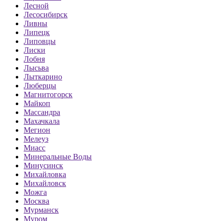
Лесной
Лесосибирск
Ливны
Липецк
Липовцы
Лиски
Лобня
Лысьва
Лыткарино
Люберцы
Магнитогорск
Майкоп
Массандра
Махачкала
Мегион
Мелеуз
Миасс
Минеральные Воды
Минусинск
Михайловка
Михайловск
Можга
Москва
Мурманск
Муром