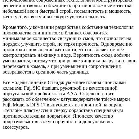
решений позволило объединить противоположные качества:
небольшой вес и быстрый строй, посылистость и мощность,
жесткую рукоятку и высокую чувствительность.
Кроме того, у компании разработана собственная технология
производства спиннингов: в бланках содержится
минимальное количество связующих смол, что позволяет на
порядок улучшить строй, не теряя прочность. Одновременно
происходит повышение жесткости, что позволяет точнее
контролировать наживку в воде. Вероятность схода добычи
уменьшается, потому что при рывке хищника нагрузка плавно
перетекает в комель, а при уменьшении сопротивления
возвращается в среднюю часть удилища.
Все модели линейки Стэйдж укомплектованы японскими
кольцами Fuji SIC titanium, рукояткой из качественной
португальской пробки класса ААА. Отдельно стоит
рассказать об облегчённом катушкодержателе той же марки
Fuji. Модель DPS 17 выпускается из приятной на ощупь,
«тёплой» пластмассы и сверху обработана специальным
противоскользящим покрытием. Японское качество
подразумевает высокую прочность и долгую жизнь
аксессуаров.