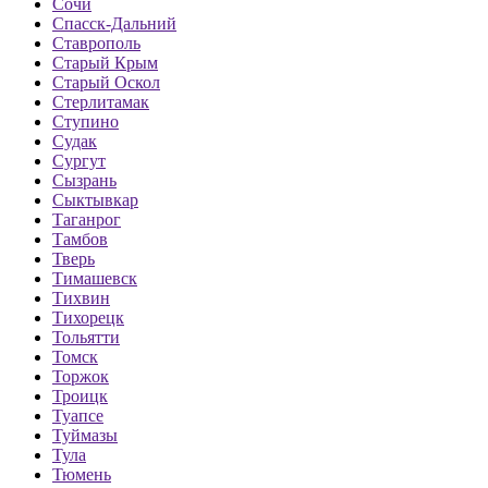
Сочи
Спасск-Дальний
Ставрополь
Старый Крым
Старый Оскол
Стерлитамак
Ступино
Судак
Сургут
Сызрань
Сыктывкар
Таганрог
Тамбов
Тверь
Тимашевск
Тихвин
Тихорецк
Тольятти
Томск
Торжок
Троицк
Туапсе
Туймазы
Тула
Тюмень