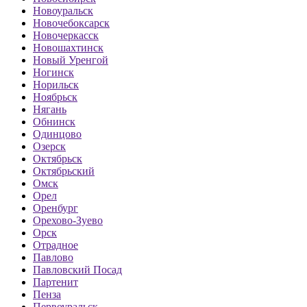
Новоуральск
Новочебоксарск
Новочеркасск
Новошахтинск
Новый Уренгой
Ногинск
Норильск
Ноябрьск
Нягань
Обнинск
Одинцово
Озерск
Октябрьск
Октябрьский
Омск
Орел
Оренбург
Орехово-Зуево
Орск
Отрадное
Павлово
Павловский Посад
Партенит
Пенза
Первоуральск