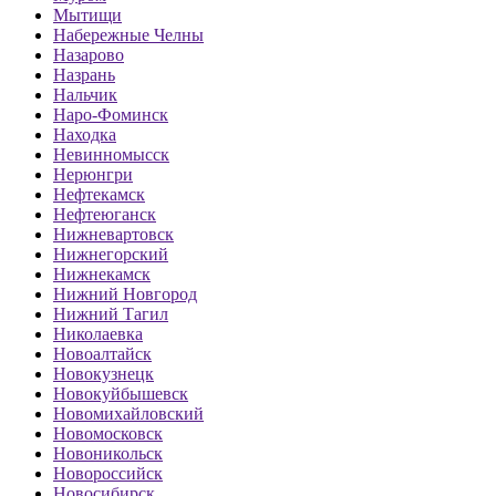
Мытищи
Набережные Челны
Назарово
Назрань
Нальчик
Наро-Фоминск
Находка
Невинномысск
Нерюнгри
Нефтекамск
Нефтеюганск
Нижневартовск
Нижнегорский
Нижнекамск
Нижний Новгород
Нижний Тагил
Николаевка
Новоалтайск
Новокузнецк
Новокуйбышевск
Новомихайловский
Новомосковск
Новоникольск
Новороссийск
Новосибирск