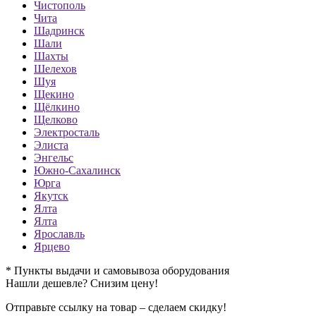
Чистополь
Чита
Шадринск
Шали
Шахты
Шелехов
Шуя
Щекино
Щёлкино
Щелково
Электросталь
Элиста
Энгельс
Южно-Сахалинск
Юрга
Якутск
Ялта
Ялта
Ярославль
Ярцево
* Пункты выдачи и самовывоза оборудования
Нашли дешевле? Снизим цену!
Отправьте ссылку на товар – сделаем скидку!