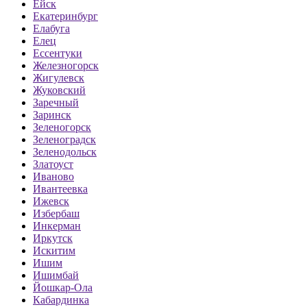
Ейск
Екатеринбург
Елабуга
Елец
Ессентуки
Железногорск
Жигулевск
Жуковский
Заречный
Заринск
Зеленогорск
Зеленоградск
Зеленодольск
Златоуст
Иваново
Ивантеевка
Ижевск
Избербаш
Инкерман
Иркутск
Искитим
Ишим
Ишимбай
Йошкар-Ола
Кабардинка