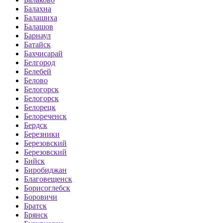
Балахна
Балашиха
Балашов
Барнаул
Батайск
Бахчисарай
Белгород
Белебей
Белово
Белогорск
Белогорск
Белорецк
Белореченск
Бердск
Березники
Березовский
Березовский
Бийск
Биробиджан
Благовещенск
Борисоглебск
Боровичи
Братск
Брянск