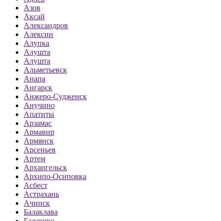
Азов
Аксай
Александров
Алексин
Алупка
Алушта
Алушта
Альметьевск
Анапа
Ангарск
Анжеро-Судженск
Анучино
Апатиты
Арзамас
Армавир
Армянск
Арсеньев
Артем
Архангельск
Архипо-Осиповка
Асбест
Астрахань
Ачинск
Балаклава
Балаково