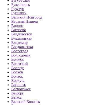
Бугуруслан
Буденновск
Бузулук
Буйнакск
Великий Новгород
Верхняя Пышма
Видное
Витязево
Владивосток
Владикавказ
Владимир
Воздвиженка
Волгоград
Волгодонск
Волжск
Волжский
Вологда
Волхов
Вольск
Воркута
Воронеж
Всеволожск
Выборг
Выкса
Вышний Волочек