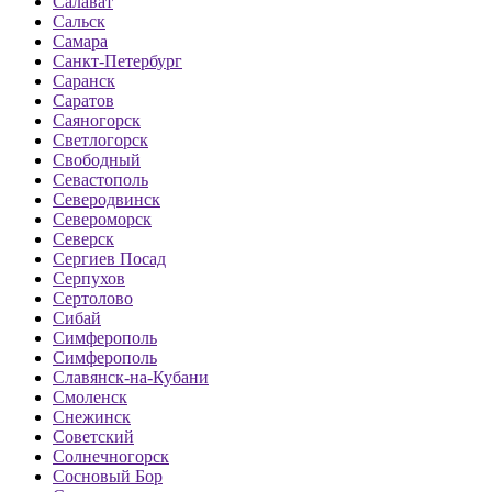
Салават
Сальск
Самара
Санкт-Петербург
Саранск
Саратов
Саяногорск
Светлогорск
Свободный
Севастополь
Северодвинск
Североморск
Северск
Сергиев Посад
Серпухов
Сертолово
Сибай
Симферополь
Симферополь
Славянск-на-Кубани
Смоленск
Снежинск
Советский
Солнечногорск
Сосновый Бор