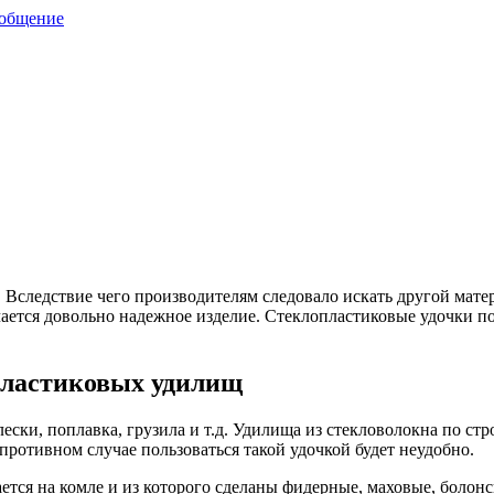
ообщение
. Вследствие чего производителям следовало искать другой мат
ается довольно надежное изделие. Стеклопластиковые удочки по
пластиковых удилищ
ески, поплавка, грузила и т.д. Удилища из стекловолокна по стро
 противном случае пользоваться такой удочкой будет неудобно.
ывается на комле и из которого сделаны фидерные, маховые, бол