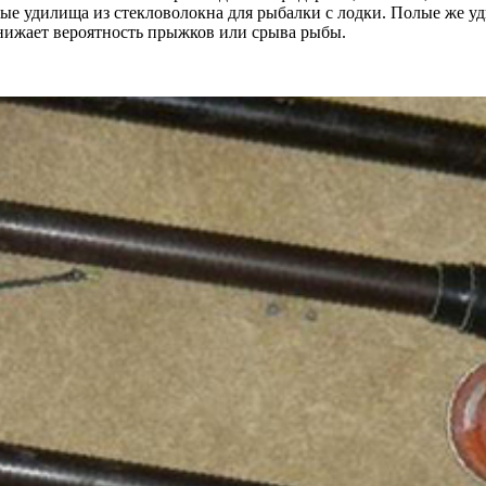
е удилища из стекловолокна для рыбалки с лодки. Полые же уди
снижает вероятность прыжков или срыва рыбы.