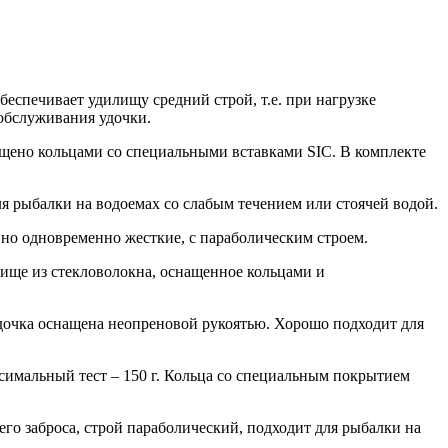
 обеспечивает удилищу средний строй, т.е. при нагрузке
 обслуживания удочки.
нащено кольцами со специальными вставками SIC. В комплекте
 для рыбалки на водоемах со слабым течением или стоячей водой.
е, но одновременно жесткие, с параболическим строем.
дилище из стекловолокна, оснащенное кольцами и
. Удочка оснащена неопреновой рукоятью. Хорошо подходит для
аксимальный тест – 150 г. Кольца со специальным покрытием
ьнего заброса, строй параболический, подходит для рыбалки на