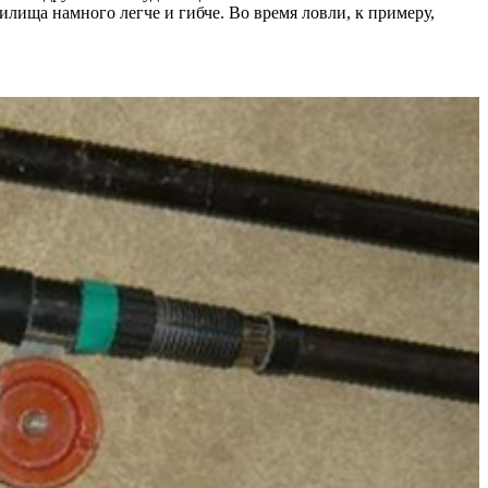
лища намного легче и гибче. Во время ловли, к примеру,