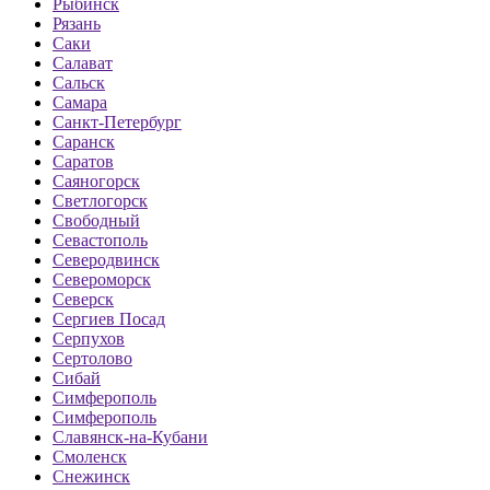
Рыбинск
Рязань
Саки
Салават
Сальск
Самара
Санкт-Петербург
Саранск
Саратов
Саяногорск
Светлогорск
Свободный
Севастополь
Северодвинск
Североморск
Северск
Сергиев Посад
Серпухов
Сертолово
Сибай
Симферополь
Симферополь
Славянск-на-Кубани
Смоленск
Снежинск