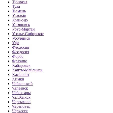
Туймазы
Тула
Тюмень
Узловая
Улан-Удэ
Ульяновск
Урус-Мартан
Усолье-Сибирское
Уссурийск
Уфа
Феодосия
Феодосия
Форос
Фрязино
Хабаровск
Ханты-Мансийск
Хасавюрт
Химки
Чайковский
Чапаевск
Чебоксары
Челябинск
Черемхово
Череповец
Черкесск