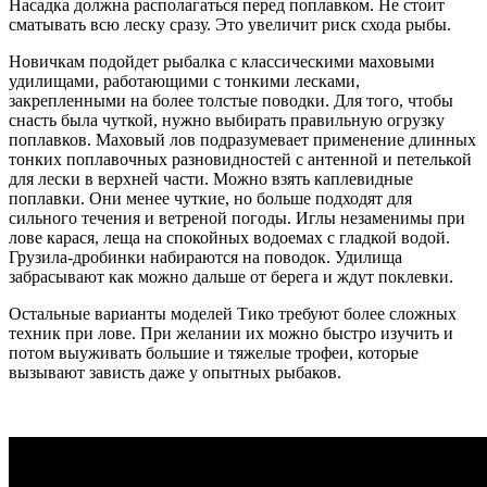
Насадка должна располагаться перед поплавком. Не стоит
сматывать всю леску сразу. Это увеличит риск схода рыбы.
Новичкам подойдет рыбалка с классическими маховыми
удилищами, работающими с тонкими лесками,
закрепленными на более толстые поводки. Для того, чтобы
снасть была чуткой, нужно выбирать правильную огрузку
поплавков. Маховый лов подразумевает применение длинных
тонких поплавочных разновидностей с антенной и петелькой
для лески в верхней части. Можно взять каплевидные
поплавки. Они менее чуткие, но больше подходят для
сильного течения и ветреной погоды. Иглы незаменимы при
лове карася, леща на спокойных водоемах с гладкой водой.
Грузила-дробинки набираются на поводок. Удилища
забрасывают как можно дальше от берега и ждут поклевки.
Остальные варианты моделей Тико требуют более сложных
техник при лове. При желании их можно быстро изучить и
потом выуживать большие и тяжелые трофеи, которые
вызывают зависть даже у опытных рыбаков.