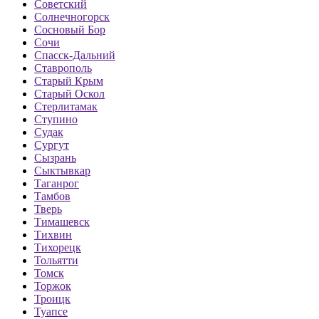
Советский
Солнечногорск
Сосновый Бор
Сочи
Спасск-Дальний
Ставрополь
Старый Крым
Старый Оскол
Стерлитамак
Ступино
Судак
Сургут
Сызрань
Сыктывкар
Таганрог
Тамбов
Тверь
Тимашевск
Тихвин
Тихорецк
Тольятти
Томск
Торжок
Троицк
Туапсе