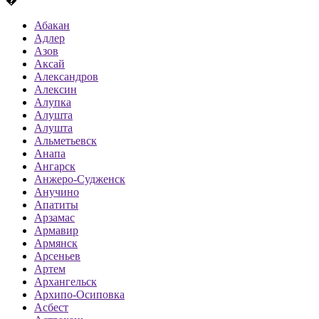
�
Абакан
Адлер
Азов
Аксай
Александров
Алексин
Алупка
Алушта
Алушта
Альметьевск
Анапа
Ангарск
Анжеро-Судженск
Анучино
Апатиты
Арзамас
Армавир
Армянск
Арсеньев
Артем
Архангельск
Архипо-Осиповка
Асбест