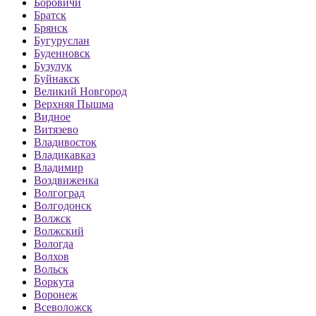
Боровичи
Братск
Брянск
Бугуруслан
Буденновск
Бузулук
Буйнакск
Великий Новгород
Верхняя Пышма
Видное
Витязево
Владивосток
Владикавказ
Владимир
Воздвиженка
Волгоград
Волгодонск
Волжск
Волжский
Вологда
Волхов
Вольск
Воркута
Воронеж
Всеволожск