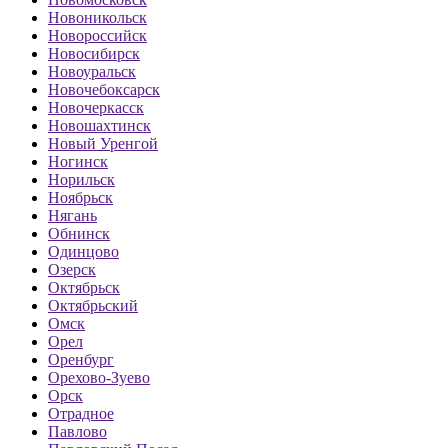
Новоникольск
Новороссийск
Новосибирск
Новоуральск
Новочебоксарск
Новочеркасск
Новошахтинск
Новый Уренгой
Ногинск
Норильск
Ноябрьск
Нягань
Обнинск
Одинцово
Озерск
Октябрьск
Октябрьский
Омск
Орел
Оренбург
Орехово-Зуево
Орск
Отрадное
Павлово