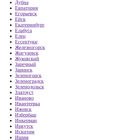
Дубна
Евпатория
Егорьевск
Ейск
Екатеринбург
Елабуга
Елец
Ессентуки
Железногорск
Жигулевск
Жуковский
Заречный
Заринск
Зеленогорск
Зеленоградск
Зеленодольск
Златоуст
Иваново
Ивантеевка
Ижевск
Избербаш
Инкерман
Иркутск
Искитим
Ишим