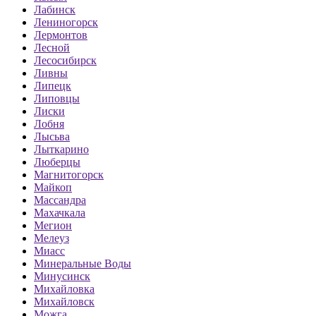
Лабинск
Лениногорск
Лермонтов
Лесной
Лесосибирск
Ливны
Липецк
Липовцы
Лиски
Лобня
Лысьва
Лыткарино
Люберцы
Магнитогорск
Майкоп
Массандра
Махачкала
Мегион
Мелеуз
Миасс
Минеральные Воды
Минусинск
Михайловка
Михайловск
Можга