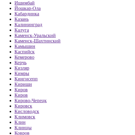
Ишимбай
Йошкар-Ола
Кабардинка
Казань
Калининград
Калуга
Каменск-Уральский
Каменск-Шахтинский
Камышин
Каспийск
Кемерово
Керчь
Кизляр
Кимры
Кингисепп
Кириши
Киров
Киров
Кирово-Чепецк
Кировск
Кисловодск
Климовск
Клин
Клинцы
Ковров