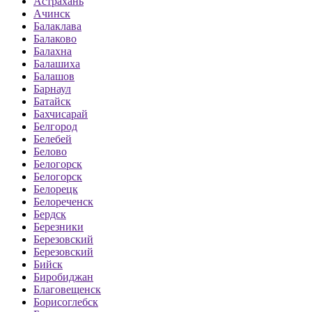
Астрахань
Ачинск
Балаклава
Балаково
Балахна
Балашиха
Балашов
Барнаул
Батайск
Бахчисарай
Белгород
Белебей
Белово
Белогорск
Белогорск
Белорецк
Белореченск
Бердск
Березники
Березовский
Березовский
Бийск
Биробиджан
Благовещенск
Борисоглебск