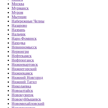
Москва
Мурманск
Муром
Мытищи
Набережные Челны
Назарово
Назрань
Нальчик
Наро-Фоминск
Находка
Невинномысск
Нерюнгри
Нефтекамск
Нефтеюганск
Нижневартовск
Нижнегорский
Нижнекамск
Нижний Новгород
Нижний Тагил
Николаевка
Новоалтайск
Новокузнецк
Новокуйбышевск
Новомихайловский
Новомосковск