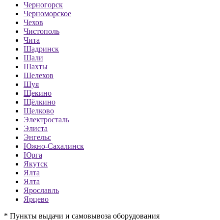
Черногорск
Черноморское
Чехов
Чистополь
Чита
Шадринск
Шали
Шахты
Шелехов
Шуя
Щекино
Щёлкино
Щелково
Электросталь
Элиста
Энгельс
Южно-Сахалинск
Юрга
Якутск
Ялта
Ялта
Ярославль
Ярцево
* Пункты выдачи и самовывоза оборудования