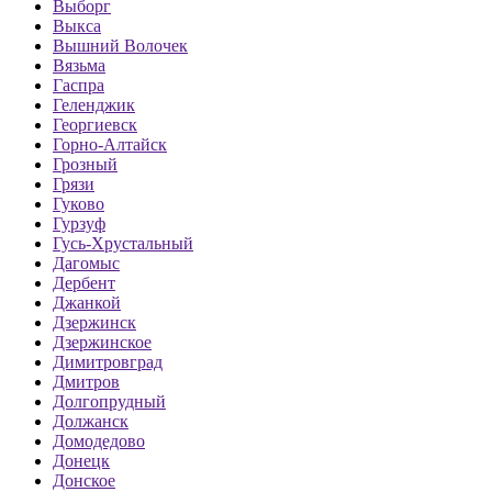
Выборг
Выкса
Вышний Волочек
Вязьма
Гаспра
Геленджик
Георгиевск
Горно-Алтайск
Грозный
Грязи
Гуково
Гурзуф
Гусь-Хрустальный
Дагомыс
Дербент
Джанкой
Дзержинск
Дзержинское
Димитровград
Дмитров
Долгопрудный
Должанск
Домодедово
Донецк
Донское