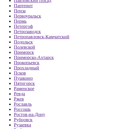
Павловский Посад
Партенит
Пенза
Первоуральск
Пермь
Петергоф
Петрозаводск
Петропавловск-Камчатский
Подольск
Полевской
Приморск
Приморско-Ахтарск
Прокопьевск
Прохладный
Псков
Пушкино
Пятигорск
Раменское
Ревда
Ржев
Рославль
Россошь
Ростов-на-Дону
Рубцовск
Рузаевка