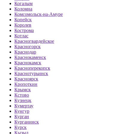
Когалым
Коломна
Комсомольск-на-Амуре
Копейск
Королев
Кострома
Котлас
Красногвардейское
Красногорск
Краснодар
Краснокаменск
Краснокамск
Красноперекопск
Краснотурьинск
Красноярск
Кропоткин
Крымск
Кстово
Кузнецк
Кумертау
Кунгур
Курган
Курганинск
Курск
Кызыл