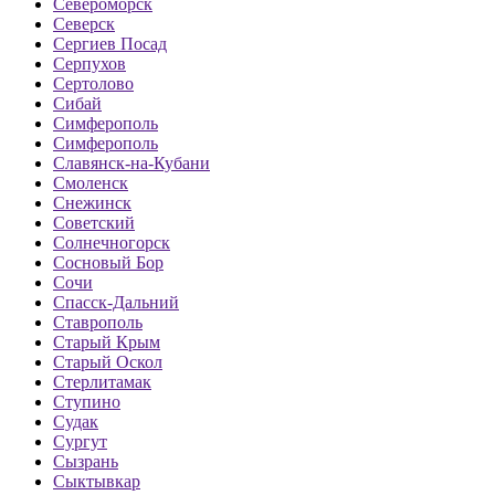
Североморск
Северск
Сергиев Посад
Серпухов
Сертолово
Сибай
Симферополь
Симферополь
Славянск-на-Кубани
Смоленск
Снежинск
Советский
Солнечногорск
Сосновый Бор
Сочи
Спасск-Дальний
Ставрополь
Старый Крым
Старый Оскол
Стерлитамак
Ступино
Судак
Сургут
Сызрань
Сыктывкар