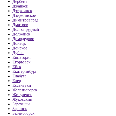
Дербент
Джанкой
Дзержинск
Дзержинское
Димитровград
Дмитров
Долгопрудный
Должанск
Домодедово
Донецк
Донское
Дубна
Евпатория
Егорьевск
Ейск
Екатеринбург
Елабуга
Елец
Ессентуки
Железногорск
Жигулевск
Жуковский
Заречный
Заринск
Зеленогорск