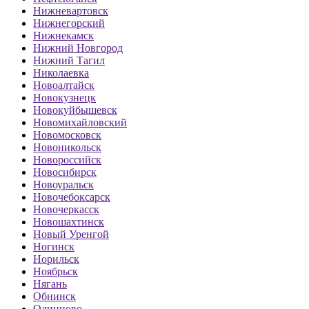
Нижневартовск
Нижнегорский
Нижнекамск
Нижний Новгород
Нижний Тагил
Николаевка
Новоалтайск
Новокузнецк
Новокуйбышевск
Новомихайловский
Новомосковск
Новоникольск
Новороссийск
Новосибирск
Новоуральск
Новочебоксарск
Новочеркасск
Новошахтинск
Новый Уренгой
Ногинск
Норильск
Ноябрьск
Нягань
Обнинск
Одинцово