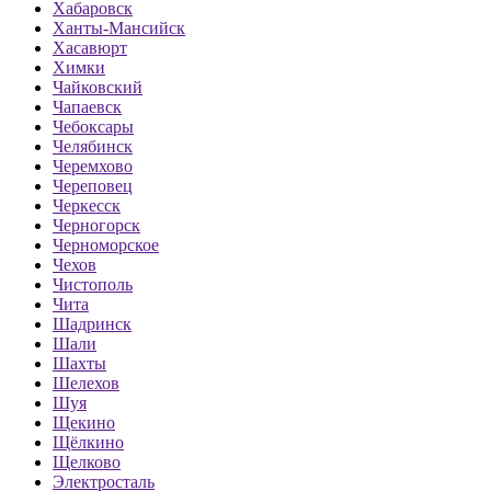
Хабаровск
Ханты-Мансийск
Хасавюрт
Химки
Чайковский
Чапаевск
Чебоксары
Челябинск
Черемхово
Череповец
Черкесск
Черногорск
Черноморское
Чехов
Чистополь
Чита
Шадринск
Шали
Шахты
Шелехов
Шуя
Щекино
Щёлкино
Щелково
Электросталь