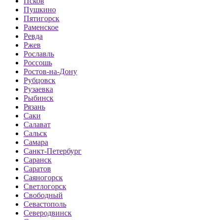
Псков
Пушкино
Пятигорск
Раменское
Ревда
Ржев
Рославль
Россошь
Ростов-на-Дону
Рубцовск
Рузаевка
Рыбинск
Рязань
Саки
Салават
Сальск
Самара
Санкт-Петербург
Саранск
Саратов
Саяногорск
Светлогорск
Свободный
Севастополь
Северодвинск