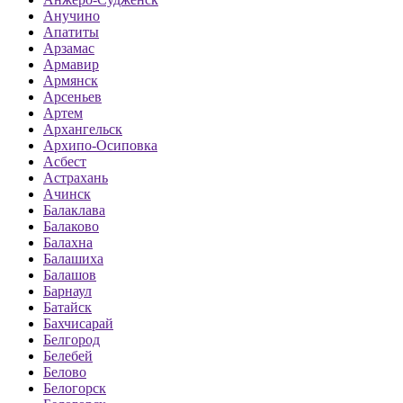
Анучино
Апатиты
Арзамас
Армавир
Армянск
Арсеньев
Артем
Архангельск
Архипо-Осиповка
Асбест
Астрахань
Ачинск
Балаклава
Балаково
Балахна
Балашиха
Балашов
Барнаул
Батайск
Бахчисарай
Белгород
Белебей
Белово
Белогорск