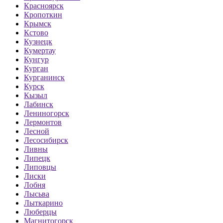
Красноярск
Кропоткин
Крымск
Кстово
Кузнецк
Кумертау
Кунгур
Курган
Курганинск
Курск
Кызыл
Лабинск
Лениногорск
Лермонтов
Лесной
Лесосибирск
Ливны
Липецк
Липовцы
Лиски
Лобня
Лысьва
Лыткарино
Люберцы
Магнитогорск