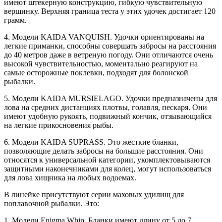
имеют штекерную конструкцию, гибкую чувствительную
вершинку. Верхняя граница теста у этих удочек достигает 120
грамм.
4. Модели KAIDA VANQUISH. Удочки ориентированы на
легкие приманки, способны совершать забросы на расстояния
до 40 метров даже в ветреную погоду. Они отличаются очень
высокой чувствительностью, моментально реагируют на
самые осторожные поклевки, подходят для болонской
рыбалки.
5. Модели KAIDA MURSIELAGO. Удочки предназначены для
лова на средних дистанциях плотвы, голавля, пескаря. Они
имеют удобную рукоять, подвижный кончик, отзывающийся
на легкие прикосновения рыбы.
6. Модели KAIDA SUPRASS. Это жесткие бланки,
позволяющие делать забросы на большие расстояния. Они
относятся к универсальной категории, укомплектовываются
защитными наконечниками для колец, могут использоваться
для лова хищника на любых водоемах.
В линейке присутствуют серии маховых удилищ для
поплавочной рыбалки. Это:
1. Модели Enigma Whip. Бланки имеют длину от 5 до 7