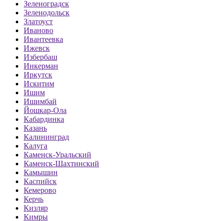
Зеленоградск
Зеленодольск
Златоуст
Иваново
Ивантеевка
Ижевск
Избербаш
Инкерман
Иркутск
Искитим
Ишим
Ишимбай
Йошкар-Ола
Кабардинка
Казань
Калининград
Калуга
Каменск-Уральский
Каменск-Шахтинский
Камышин
Каспийск
Кемерово
Керчь
Кизляр
Кимры