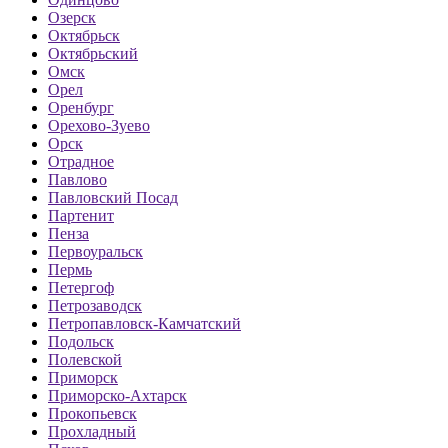
Озерск
Октябрьск
Октябрьский
Омск
Орел
Оренбург
Орехово-Зуево
Орск
Отрадное
Павлово
Павловский Посад
Партенит
Пенза
Первоуральск
Пермь
Петергоф
Петрозаводск
Петропавловск-Камчатский
Подольск
Полевской
Приморск
Приморско-Ахтарск
Прокопьевск
Прохладный