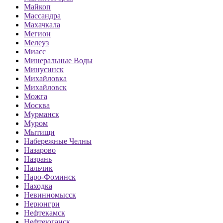
Майкоп
Массандра
Махачкала
Мегион
Мелеуз
Миасс
Минеральные Воды
Минусинск
Михайловка
Михайловск
Можга
Москва
Мурманск
Муром
Мытищи
Набережные Челны
Назарово
Назрань
Нальчик
Наро-Фоминск
Находка
Невинномысск
Нерюнгри
Нефтекамск
Нефтеюганск