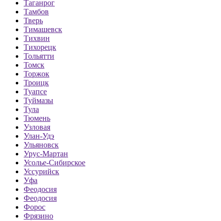
Таганрог
Тамбов
Тверь
Тимашевск
Тихвин
Тихорецк
Тольятти
Томск
Торжок
Троицк
Туапсе
Туймазы
Тула
Тюмень
Узловая
Улан-Удэ
Ульяновск
Урус-Мартан
Усолье-Сибирское
Уссурийск
Уфа
Феодосия
Феодосия
Форос
Фрязино