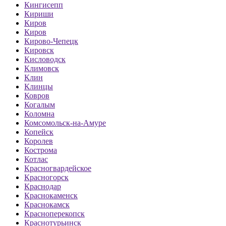
Кингисепп
Кириши
Киров
Киров
Кирово-Чепецк
Кировск
Кисловодск
Климовск
Клин
Клинцы
Ковров
Когалым
Коломна
Комсомольск-на-Амуре
Копейск
Королев
Кострома
Котлас
Красногвардейское
Красногорск
Краснодар
Краснокаменск
Краснокамск
Красноперекопск
Краснотурьинск