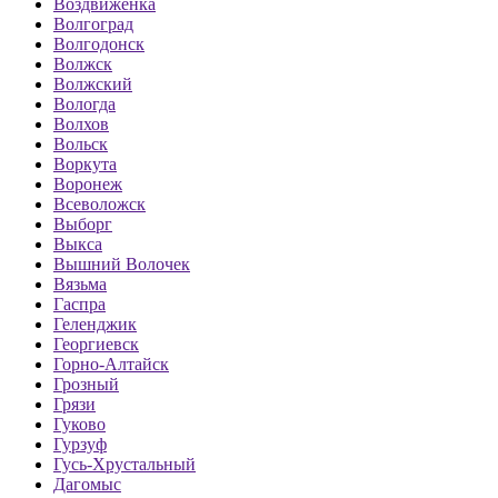
Воздвиженка
Волгоград
Волгодонск
Волжск
Волжский
Вологда
Волхов
Вольск
Воркута
Воронеж
Всеволожск
Выборг
Выкса
Вышний Волочек
Вязьма
Гаспра
Геленджик
Георгиевск
Горно-Алтайск
Грозный
Грязи
Гуково
Гурзуф
Гусь-Хрустальный
Дагомыс