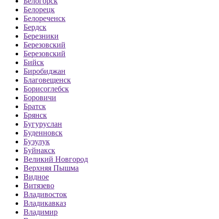
Белогорск
Белорецк
Белореченск
Бердск
Березники
Березовский
Березовский
Бийск
Биробиджан
Благовещенск
Борисоглебск
Боровичи
Братск
Брянск
Бугуруслан
Буденновск
Бузулук
Буйнакск
Великий Новгород
Верхняя Пышма
Видное
Витязево
Владивосток
Владикавказ
Владимир