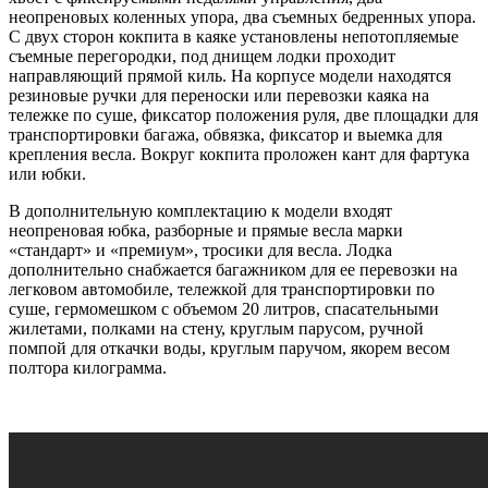
неопреновых коленных упора, два съемных бедренных упора.
С двух сторон кокпита в каяке установлены непотопляемые
съемные перегородки, под днищем лодки проходит
направляющий прямой киль. На корпусе модели находятся
резиновые ручки для переноски или перевозки каяка на
тележке по суше, фиксатор положения руля, две площадки для
транспортировки багажа, обвязка, фиксатор и выемка для
крепления весла. Вокруг кокпита проложен кант для фартука
или юбки.
В дополнительную комплектацию к модели входят
неопреновая юбка, разборные и прямые весла марки
«стандарт» и «премиум», тросики для весла. Лодка
дополнительно снабжается багажником для ее перевозки на
легковом автомобиле, тележкой для транспортировки по
суше, гермомешком с объемом 20 литров, спасательными
жилетами, полками на стену, круглым парусом, ручной
помпой для откачки воды, круглым паручом, якорем весом
полтора килограмма.