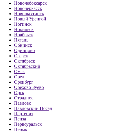
Новочебоксарск
Новочеркасск
Новошахтинск
Новый Уренгой
Ногинск
Норильск
Ноябрьск
Нягань
Обнинск
Одинцово
Озерск
Октябрьск
Октябрьский
Омск
Орел
Оренбург
Орехово-Зуево
Орск
Отрадное
Павлово
Павловский Посад
Партенит
Пенза
Первоуральск
Пермь