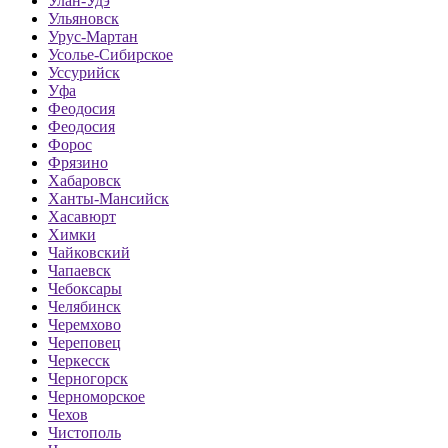
Улан-Удэ
Ульяновск
Урус-Мартан
Усолье-Сибирское
Уссурийск
Уфа
Феодосия
Феодосия
Форос
Фрязино
Хабаровск
Ханты-Мансийск
Хасавюрт
Химки
Чайковский
Чапаевск
Чебоксары
Челябинск
Черемхово
Череповец
Черкесск
Черногорск
Черноморское
Чехов
Чистополь