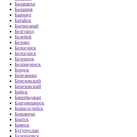
Балашиха
Балашов
Барнаул
Батайск
Бахчисарай
Белгород
Белебей
Белово
Белогорск
Белогорск
Белорецк
Белореченск
Бердск
Березники
Березовский
Березовский
Бийск
Биробиджан
Благовещенск
Борисоглебск
Боровичи
Братск
Брянск
Бугуруслан
Буденновск