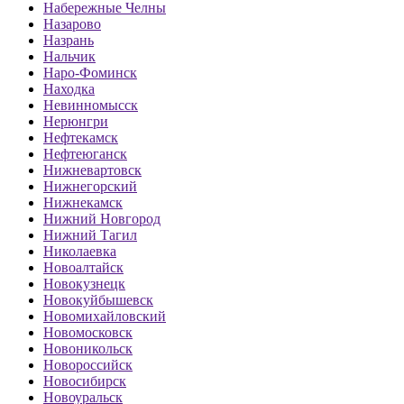
Набережные Челны
Назарово
Назрань
Нальчик
Наро-Фоминск
Находка
Невинномысск
Нерюнгри
Нефтекамск
Нефтеюганск
Нижневартовск
Нижнегорский
Нижнекамск
Нижний Новгород
Нижний Тагил
Николаевка
Новоалтайск
Новокузнецк
Новокуйбышевск
Новомихайловский
Новомосковск
Новоникольск
Новороссийск
Новосибирск
Новоуральск