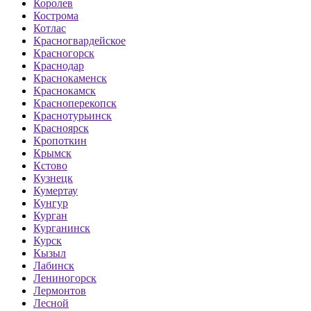
Королев
Кострома
Котлас
Красногвардейское
Красногорск
Краснодар
Краснокаменск
Краснокамск
Красноперекопск
Краснотурьинск
Красноярск
Кропоткин
Крымск
Кстово
Кузнецк
Кумертау
Кунгур
Курган
Курганинск
Курск
Кызыл
Лабинск
Лениногорск
Лермонтов
Лесной