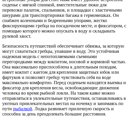
сиденье с мягкой спинкой, вместительные люки для
перевозки палаток, спальников, и площадки с эластичными
шнурами для транспортировки багажа в гермомешках. Он
снабжен коленными и бедренными упорами, жестко
фиксирующими гребца на посадочном месте, и фиксатором, с
помощью которого можно опускать в воду и складывать
рулевой хвост.
Безопасность путешествий обеспечивает обвязка, за которую
могут схватиться гребцы, упавшие в воду. Это устойчивая
надежная модель с непотопляемыми съемными
перегородками между кокпитом, носовой и кормовой частью.
Она максимально приспособлена к длительным походам,
имеет кокпит с кантом для крепления защитных юбок или
фартуков и позволяет гребцу чувствовать себя на воде
максимально комфортно. Перед сиденьем находятся выемка и
фиксатор для крепления весла, освобождающие движения
человека во время рыбной ловли. На таком каяке можно
отправляться в увлекательные путешествия, останавливаясь в
уютных привлекательных местах на ночевку и занимаясь по
пути
рыбалкой
. Лодка развивает приличную скорость и
способна за день преодолевать большие расстояния.