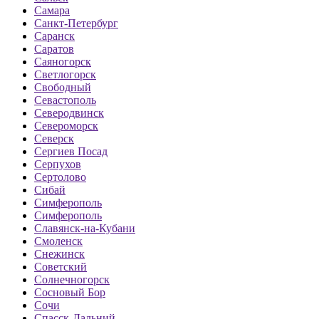
Самара
Санкт-Петербург
Саранск
Саратов
Саяногорск
Светлогорск
Свободный
Севастополь
Северодвинск
Североморск
Северск
Сергиев Посад
Серпухов
Сертолово
Сибай
Симферополь
Симферополь
Славянск-на-Кубани
Смоленск
Снежинск
Советский
Солнечногорск
Сосновый Бор
Сочи
Спасск-Дальний