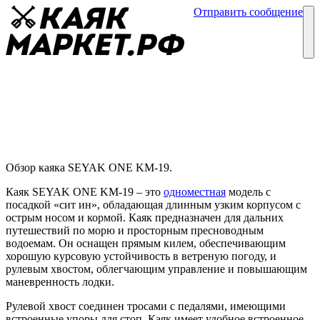
Отправить сообщение
Каталог
Блог
Каяк SEYAK ONE KM-19
Обзоры каяков
27 февраля
Обзор каяка SEYAK ONE KM-19.
Каяк SEYAK ONE KM-19 – это
одноместная
модель с
посадкой «сит ин», обладающая длинным узким корпусом с
острым носом и кормой. Каяк предназначен для дальних
путешествий по морю и просторным пресноводным
водоемам. Он оснащен прямым килем, обеспечивающим
хорошую курсовую устойчивость в ветреную погоду, и
рулевым хвостом, облегчающим управление и повышающим
маневренность лодки.
Рулевой хвост соединен тросами с педалями, имеющими
встроенные упоры для стоп. Каяк имеет удобное встроенное