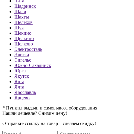
Чита
Шадринск
Шали
Шахты
Шелехов
Шуя
Щекино
Щёлкино
Щелково
Электросталь
Элиста
Энгельс
Южно-Сахалинск
Юрга
Якутск
Ялта
Ялта
Ярославль
Ярцево
* Пункты выдачи и самовывоза оборудования
Нашли дешевле? Снизим цену!
Отправьте ссылку на товар – сделаем скидку!