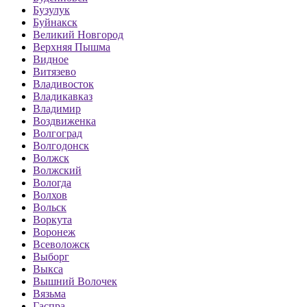
Бузулук
Буйнакск
Великий Новгород
Верхняя Пышма
Видное
Витязево
Владивосток
Владикавказ
Владимир
Воздвиженка
Волгоград
Волгодонск
Волжск
Волжский
Вологда
Волхов
Вольск
Воркута
Воронеж
Всеволожск
Выборг
Выкса
Вышний Волочек
Вязьма
Гаспра