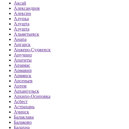
Аксай
Александров
Алексин
Алупка
Алушта
Алушта
Альметьевск
Анапа
Ангарск
Анжеро-Судженск
Анучино
Апатиты
Арзамас
Армавир
Армянск
Арсеньев
Артем
Архангельск
Архипо-Осиповка
Асбест
Астрахань
Ачинск
Балаклава
Балаково
Балахна