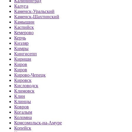
Калининград
Калуга
Каменск-Уральский
Каменск-Шахтинский
Камышин
Каспийск
Кемерово
Керчь
Кизляр
Кимры
Кингисепп
Кириши
Киров
Киров
Кирово-Чепецк
Кировск
Кисловодск
Климовск
Клин
Клинцы
Ковров
Когалым
Коломна
Комсомольск-на-Амуре
Копейск