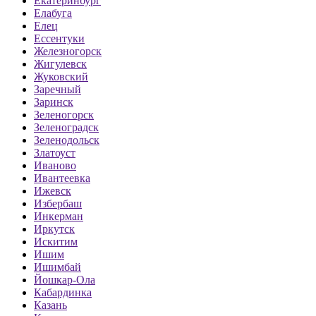
Екатеринбург
Елабуга
Елец
Ессентуки
Железногорск
Жигулевск
Жуковский
Заречный
Заринск
Зеленогорск
Зеленоградск
Зеленодольск
Златоуст
Иваново
Ивантеевка
Ижевск
Избербаш
Инкерман
Иркутск
Искитим
Ишим
Ишимбай
Йошкар-Ола
Кабардинка
Казань