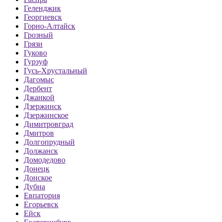
Геленджик
Георгиевск
Горно-Алтайск
Грозный
Грязи
Гуково
Гурзуф
Гусь-Хрустальный
Дагомыс
Дербент
Джанкой
Дзержинск
Дзержинское
Димитровград
Дмитров
Долгопрудный
Должанск
Домодедово
Донецк
Донское
Дубна
Евпатория
Егорьевск
Ейск