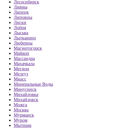
Лесосибирск
Ливны
Липецк
Липовцы
Лиски
Лобня
Лысьва
Лыткарино
Люберцы
Магнитогорск
Майкоп
Массандра
Махачкала
Мегион
Мелеуз
Миасс
Минеральные Воды
Минусинск
Михайловка
Михайловск
Можга
Москва
Мурманск
Муром
Мытищи