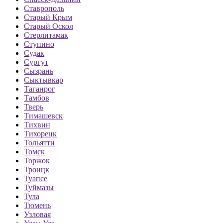
Ставрополь
Старый Крым
Старый Оскол
Стерлитамак
Ступино
Судак
Сургут
Сызрань
Сыктывкар
Таганрог
Тамбов
Тверь
Тимашевск
Тихвин
Тихорецк
Тольятти
Томск
Торжок
Троицк
Туапсе
Туймазы
Тула
Тюмень
Узловая