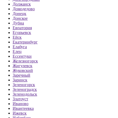
Должанск
Домодедово
Донецк
Донское
Дубна
Евпатория
Егорьевск
Ейск
Екатеринбург
Елабуга
Елец
Ессентуки
Железногорск
Жигулевск
Жуковский
Заречный
Заринск
Зеленогорск
Зеленоградск
Зеленодольск
Златоуст
Иваново
Ивантеевка
Ижевск
Избербаш