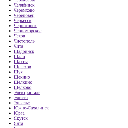
Челябинск
Черемхово
Череповец
Черкесск
Черногорск
Черноморское
Чехов
Чистополь
Чита
Шадринск
Шали
Шахты
Шелехов
Шуя
Щекино
Щёлкино
Щелково
Электросталь
Элиста
Энгельс
Южно-Сахалинск
Юрга
Якутск
Ялта