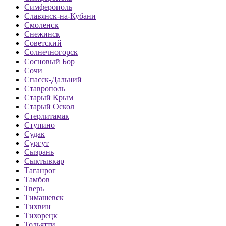
Симферополь
Славянск-на-Кубани
Смоленск
Снежинск
Советский
Солнечногорск
Сосновый Бор
Сочи
Спасск-Дальний
Ставрополь
Старый Крым
Старый Оскол
Стерлитамак
Ступино
Судак
Сургут
Сызрань
Сыктывкар
Таганрог
Тамбов
Тверь
Тимашевск
Тихвин
Тихорецк
Тольятти