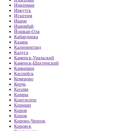
Инкерман
Иркутск
Искитим
Ишим
Ишимбай
Йошкар-Ола
Кабардинка
Казань
Калининград
Калуга
Каменск-Уральский
Каменск-Шахтинский
Камышин
Каспийск
Кемерово
Керчь
Кизляр
Кимры
Кингисепп
Кириши
Киров
Киров
Кирово-Чепецк
Кировск