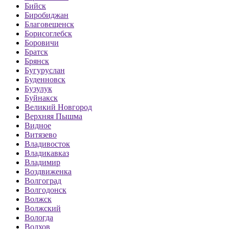
Бийск
Биробиджан
Благовещенск
Борисоглебск
Боровичи
Братск
Брянск
Бугуруслан
Буденновск
Бузулук
Буйнакск
Великий Новгород
Верхняя Пышма
Видное
Витязево
Владивосток
Владикавказ
Владимир
Воздвиженка
Волгоград
Волгодонск
Волжск
Волжский
Вологда
Волхов