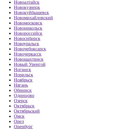
Новоалтайск
Новокузнецк
Новокуйбышевск
Новомихайловский
Новомосковск
Новоникольск
Новороссийск
Новосибирск
Новоуральск
Новочебоксарск
Новочеркасск
Новошахтинск
Новый Уренгой
Ногинск
Норильск
Ноябрьск
Нягань
Обнинск
Одинцово
Озерск
Октябрьск
Октябрьский
Омск
Орел
Оренбург