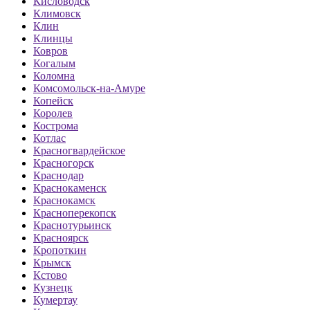
Кисловодск
Климовск
Клин
Клинцы
Ковров
Когалым
Коломна
Комсомольск-на-Амуре
Копейск
Королев
Кострома
Котлас
Красногвардейское
Красногорск
Краснодар
Краснокаменск
Краснокамск
Красноперекопск
Краснотурьинск
Красноярск
Кропоткин
Крымск
Кстово
Кузнецк
Кумертау