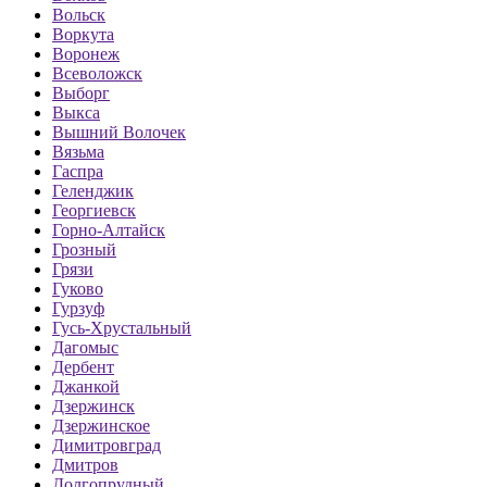
Вольск
Воркута
Воронеж
Всеволожск
Выборг
Выкса
Вышний Волочек
Вязьма
Гаспра
Геленджик
Георгиевск
Горно-Алтайск
Грозный
Грязи
Гуково
Гурзуф
Гусь-Хрустальный
Дагомыс
Дербент
Джанкой
Дзержинск
Дзержинское
Димитровград
Дмитров
Долгопрудный