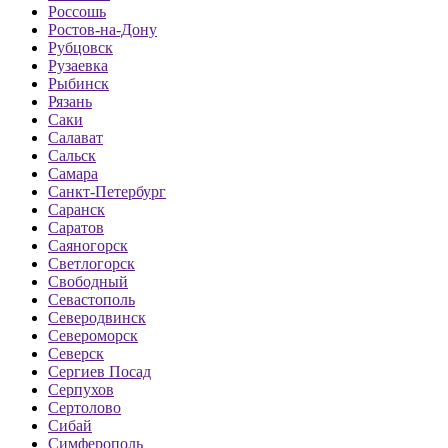
Россошь
Ростов-на-Дону
Рубцовск
Рузаевка
Рыбинск
Рязань
Саки
Салават
Сальск
Самара
Санкт-Петербург
Саранск
Саратов
Саяногорск
Светлогорск
Свободный
Севастополь
Северодвинск
Североморск
Северск
Сергиев Посад
Серпухов
Сертолово
Сибай
Симферополь