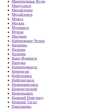
Минеральные Воды
Минусинск
Михайловка
Михайловск
Можга
Москва
Мурманск
Муром
Мытищи
Набережные Челны
Назарово
Назрань
Нальчик
Наро-Фоминск
Находка
Невинномысск
Нерюнгри
Нефтекамск
Нефтеюганск
Нижневартовск
Нижнегорский
Нижнекамск
Нижний Новгород
Нижний Тагил
Николаевка