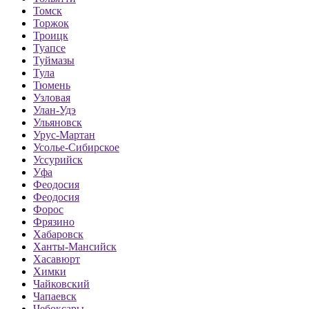
Томск
Торжок
Троицк
Туапсе
Туймазы
Тула
Тюмень
Узловая
Улан-Удэ
Ульяновск
Урус-Мартан
Усолье-Сибирское
Уссурийск
Уфа
Феодосия
Феодосия
Форос
Фрязино
Хабаровск
Ханты-Мансийск
Хасавюрт
Химки
Чайковский
Чапаевск
Чебоксары