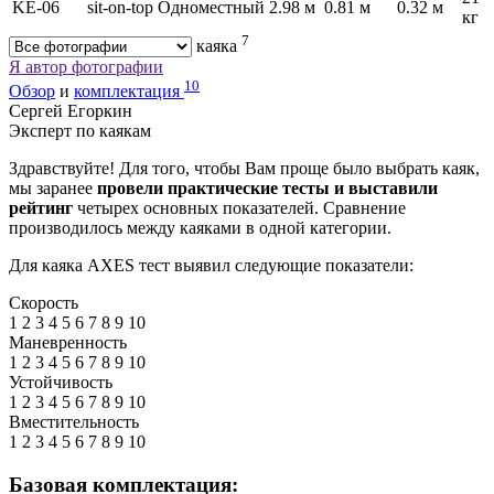
KE-06
sit-on-top
Одноместный
2.98 м
0.81 м
0.32 м
кг
7
каяка
Я автор фотографии
10
Обзор
и
комплектация
Сергей Егоркин
Эксперт по каякам
Здравствуйте! Для того, чтобы Вам проще было выбрать каяк,
мы заранее
провели практические тесты и выставили
рейтинг
четырех основных показателей. Сравнение
производилось между каяками в одной категории.
Для каяка AXES тест выявил следующие показатели:
Скорость
1
2
3
4
5
6
7
8
9
10
Маневренность
1
2
3
4
5
6
7
8
9
10
Устойчивость
1
2
3
4
5
6
7
8
9
10
Вместительность
1
2
3
4
5
6
7
8
9
10
Базовая комплектация: