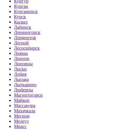
Кунгур
Курган
Курганинск
Курск
Кызыл
Лабинск
Лениногорск
Лермонтов
Лесной
Лесосибирск
Ливны
Липецк
Липовцы
Лиски
Лобня
Лысьва
Лыткарино
Люберцы
Магнитогорск
Майкоп
Массандра
Махачкала
Мегион
Мелеуз
Миасс