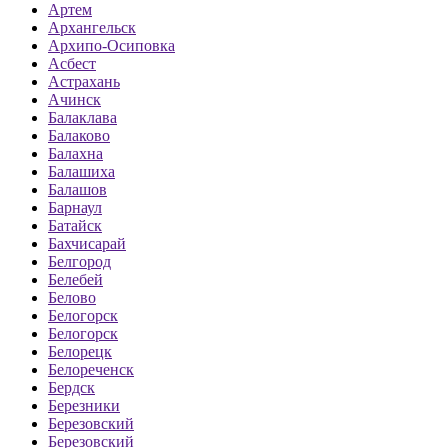
Артем
Архангельск
Архипо-Осиповка
Асбест
Астрахань
Ачинск
Балаклава
Балаково
Балахна
Балашиха
Балашов
Барнаул
Батайск
Бахчисарай
Белгород
Белебей
Белово
Белогорск
Белогорск
Белорецк
Белореченск
Бердск
Березники
Березовский
Березовский