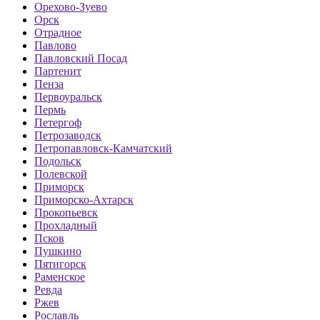
Орехово-Зуево
Орск
Отрадное
Павлово
Павловский Посад
Партенит
Пенза
Первоуральск
Пермь
Петергоф
Петрозаводск
Петропавловск-Камчатский
Подольск
Полевской
Приморск
Приморско-Ахтарск
Прокопьевск
Прохладный
Псков
Пушкино
Пятигорск
Раменское
Ревда
Ржев
Рославль