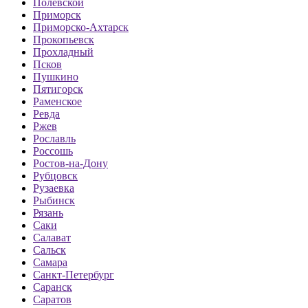
Полевской
Приморск
Приморско-Ахтарск
Прокопьевск
Прохладный
Псков
Пушкино
Пятигорск
Раменское
Ревда
Ржев
Рославль
Россошь
Ростов-на-Дону
Рубцовск
Рузаевка
Рыбинск
Рязань
Саки
Салават
Сальск
Самара
Санкт-Петербург
Саранск
Саратов