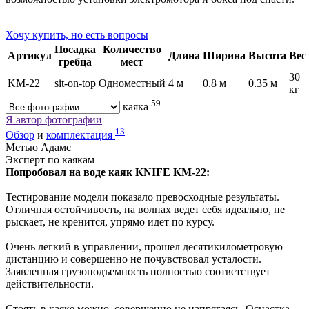
Хочу купить, но есть вопросы
Посадка
Количество
Артикул
Длина
Ширина
Высота
Вес
гребца
мест
30
KM-22
sit-on-top
Одноместный
4 м
0.8 м
0.35 м
кг
59
каяка
Я автор фотографии
13
Обзор
и
комплектация
Метью Адамс
Эксперт по каякам
Попробовал на воде каяк KNIFE KM-22:
Тестирование модели показало превосходные результаты.
Отличная остойчивость, на волнах ведет себя идеально, не
рыскает, не кренится, упрямо идет по курсу.
Очень легкий в управлении, прошел десятикилометровую
дистанцию и совершенно не почувствовал усталости.
Заявленная грузоподъемность полностью соответствует
действительности.
Стоять в каяке можно, совершенно не напрягаясь. Оснастка