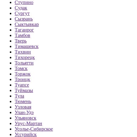
Ступино
Судак
Сургут
Сызрань
Сыктывкар
Таганрог
Тамбов
Тверь
Тимашевск
Тихвин
Тихорецк
Тольятти
Томск
Торжок
Троицк
Туапсе
Туймазы
Тула
Тюмень
Узловая
Улан-Удэ
Ульяновск
Урус-Мартан
Усолье-Сибирское
Уссурийск