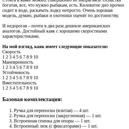
богатая, все, что нужно рыбакам, есть. Килеватое дно прочно
сидит в воде, раскачать лодку непросто. Очень хорошая
модель, думаю, рыбаки и охотники оценят по достоинству.
И недорогая – почти в два раза дешевле американских
аналогов. Достойный каяк с хорошими скоростными
характеристиками.
На мой взгляд, каяк имеет следующие показатели:
Скорость
1
2
3
4
5
6
7
8
9
10
Маневренность
1
2
3
4
5
6
7
8
9
10
Устойчивость
1
2
3
4
5
6
7
8
9
10
Вместительность
1
2
3
4
5
6
7
8
9
10
Базовая комплектация:
Ручка для переноски
(влитая)
— 4 шт.
Ручка для переноски
(закругленная)
— 1 шт.
Встроенная спинка для опоры — 1 шт.
Встроенный люк
(с фиксаторами)
— 1 шт.