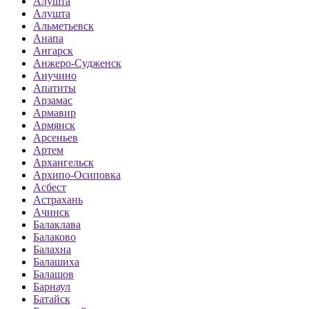
Алушта
Алушта
Альметьевск
Анапа
Ангарск
Анжеро-Судженск
Анучино
Апатиты
Арзамас
Армавир
Армянск
Арсеньев
Артем
Архангельск
Архипо-Осиповка
Асбест
Астрахань
Ачинск
Балаклава
Балаково
Балахна
Балашиха
Балашов
Барнаул
Батайск