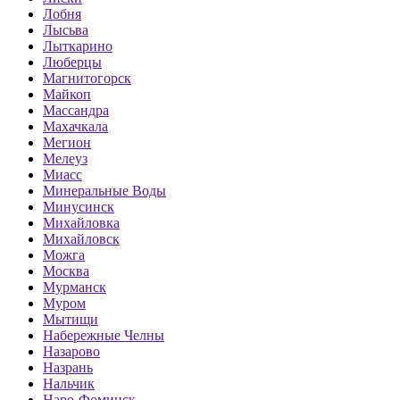
Лобня
Лысьва
Лыткарино
Люберцы
Магнитогорск
Майкоп
Массандра
Махачкала
Мегион
Мелеуз
Миасс
Минеральные Воды
Минусинск
Михайловка
Михайловск
Можга
Москва
Мурманск
Муром
Мытищи
Набережные Челны
Назарово
Назрань
Нальчик
Наро-Фоминск