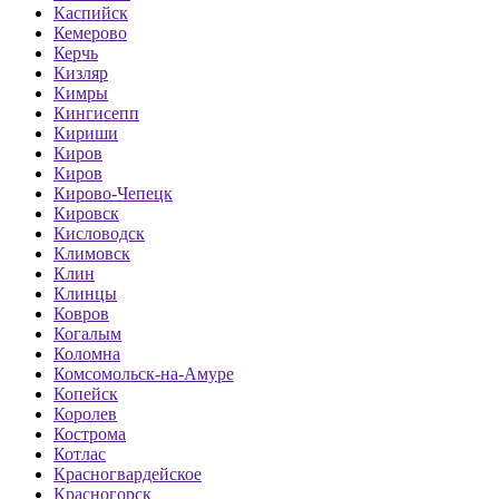
Каспийск
Кемерово
Керчь
Кизляр
Кимры
Кингисепп
Кириши
Киров
Киров
Кирово-Чепецк
Кировск
Кисловодск
Климовск
Клин
Клинцы
Ковров
Когалым
Коломна
Комсомольск-на-Амуре
Копейск
Королев
Кострома
Котлас
Красногвардейское
Красногорск