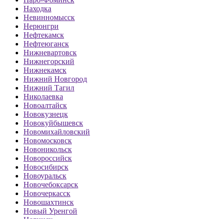
Находка
Невинномысск
Нерюнгри
Нефтекамск
Нефтеюганск
Нижневартовск
Нижнегорский
Нижнекамск
Нижний Новгород
Нижний Тагил
Николаевка
Новоалтайск
Новокузнецк
Новокуйбышевск
Новомихайловский
Новомосковск
Новоникольск
Новороссийск
Новосибирск
Новоуральск
Новочебоксарск
Новочеркасск
Новошахтинск
Новый Уренгой