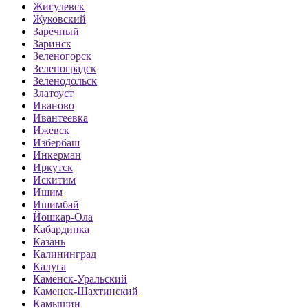
Жигулевск
Жуковский
Заречный
Заринск
Зеленогорск
Зеленоградск
Зеленодольск
Златоуст
Иваново
Ивантеевка
Ижевск
Избербаш
Инкерман
Иркутск
Искитим
Ишим
Ишимбай
Йошкар-Ола
Кабардинка
Казань
Калининград
Калуга
Каменск-Уральский
Каменск-Шахтинский
Камышин