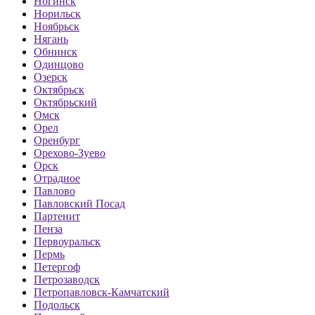
Ногинск
Норильск
Ноябрьск
Нягань
Обнинск
Одинцово
Озерск
Октябрьск
Октябрьский
Омск
Орел
Оренбург
Орехово-Зуево
Орск
Отрадное
Павлово
Павловский Посад
Партенит
Пенза
Первоуральск
Пермь
Петергоф
Петрозаводск
Петропавловск-Камчатский
Подольск