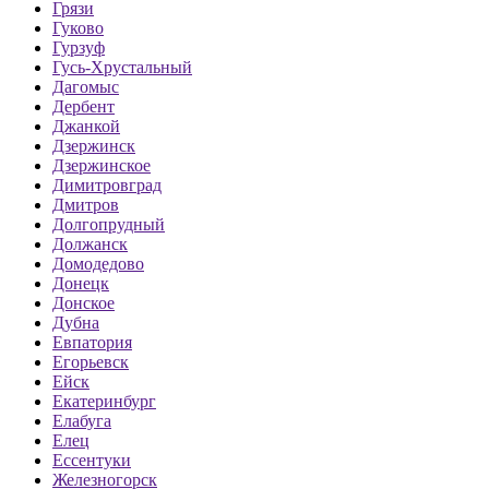
Грязи
Гуково
Гурзуф
Гусь-Хрустальный
Дагомыс
Дербент
Джанкой
Дзержинск
Дзержинское
Димитровград
Дмитров
Долгопрудный
Должанск
Домодедово
Донецк
Донское
Дубна
Евпатория
Егорьевск
Ейск
Екатеринбург
Елабуга
Елец
Ессентуки
Железногорск