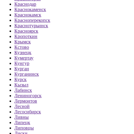
Краснодар
Краснокаменск
Краснокамск
Красноперекопск
Краснотурьинск
Красноярск
Кропоткин
Крымск
Кстово
Кузнецк
Кумертау
Кунгур
Курган
Курганинск
Курск
Кызыл
Лабинск
Лениногорск
Лермонтов
Лесной
Лесосибирск
Ливны
Липецк
Липовцы
Лиски