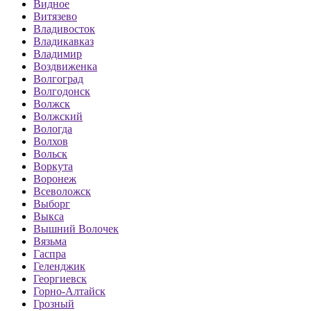
Видное
Витязево
Владивосток
Владикавказ
Владимир
Воздвиженка
Волгоград
Волгодонск
Волжск
Волжский
Вологда
Волхов
Вольск
Воркута
Воронеж
Всеволожск
Выборг
Выкса
Вышний Волочек
Вязьма
Гаспра
Геленджик
Георгиевск
Горно-Алтайск
Грозный