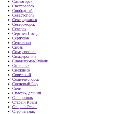
Саяногорск
Светлогорск
Свободный
Севастополь
Северодвинск
Североморск
Северск
Сергиев Посад
Серпухов
Сертолово
Сибай
Симферополь
Симферополь
Славянск-на-Кубани
Смоленск
Снежинск
Советский
Солнечногорск
Сосновый Бор
Сочи
Спасск-Дальний
Ставрополь
Старый Крым
Старый Оскол
Стерлитамак