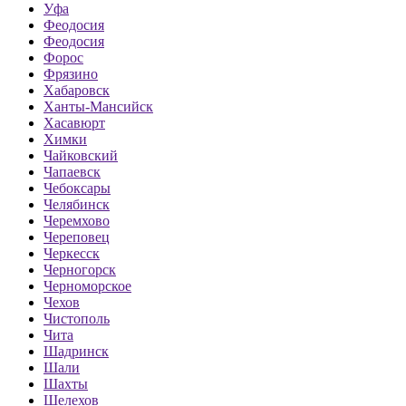
Уфа
Феодосия
Феодосия
Форос
Фрязино
Хабаровск
Ханты-Мансийск
Хасавюрт
Химки
Чайковский
Чапаевск
Чебоксары
Челябинск
Черемхово
Череповец
Черкесск
Черногорск
Черноморское
Чехов
Чистополь
Чита
Шадринск
Шали
Шахты
Шелехов