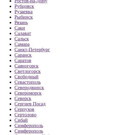
Ростов-на-Дону
Рубцовск
Рузаевка
Рыбинск
Рязань
Саки
Салават
Сальск
Самара
Санкт-Петербург
Саранск
Саратов
Саяногорск
Светлогорск
Свободный
Севастополь
Северодвинск
Североморск
Северск
Сергиев Посад
Серпухов
Сертолово
Сибай
Симферополь
Симферополь