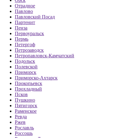
Орск
Отрадное
Павлово
Павловский Посад
Партенит
Пенза
Первоуральск
Пермь
Петергоф
Петрозаводск
Петропавловск-Камчатский
Подольск
Полевской
Приморск
Приморско-Ахтарск
Прокопьевск
Прохладный
Псков
Пушкино
Пятигорск
Раменское
Ревда
Ржев
Рославль
Россошь