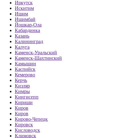
Иркутск
Искитим
Ишим
Ишимбай
Йошкар-Ола
Кабардинка
Казань
Калининград
Калуга
Каменск-Уральский
Каменск-Шахтинский
Камышин
Каспийск
Кемерово
Керчь
Кизляр
Кимры
Кингисепп
Кириши
Киров
Киров
Кирово-Чепецк
Кировск
Кисловодск
Климовск