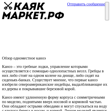
Отправить сообщение
Каталог
Блог
Одноместное каноэ
Обзор каноэ
03 августа
Обзор одноместное каноэ
Каноэ – это гребные лодки, управление которыми
осуществляется с помощью однолопастных весел. Гребцы в
них либо стоят на одном колене на днище, либо сидят на
сиденьях-банках. Существует мнение, что первые каноэ
изобрели североамериканские индейцы, выдалбливающие их
из дерева и покрывавшие березовой корой.
Каноэ имеют удлиненную форму корпуса с симметричными
по миделю, поднятыми вверх носовой и кормовой частью.
Они обладают острыми обводами и могут спускаться на воду
с крутого берега и носом, и кормой. Днище моделей является