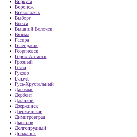
Воркута
Воронеж
Всеволожск
Выборг
Выкса
Вышний Волочек
Вязьма
Гаспра
Геленджик
Георгиевск
Горно-Алтайск
Грозный
Грязи
Гуково
Гурзуф
Гусь-Хрустальный
Дагомыс
Дербент
Джанкой
Дзержинск
Дзержинское
Димитровград
Дмитров
Долгопрудный
Должанск