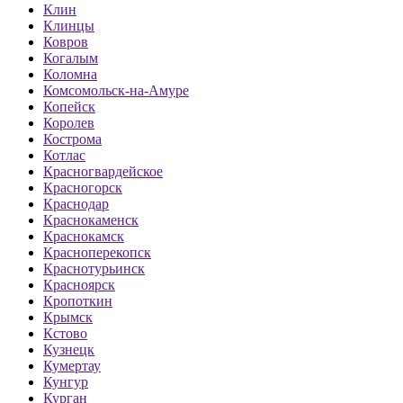
Клин
Клинцы
Ковров
Когалым
Коломна
Комсомольск-на-Амуре
Копейск
Королев
Кострома
Котлас
Красногвардейское
Красногорск
Краснодар
Краснокаменск
Краснокамск
Красноперекопск
Краснотурьинск
Красноярск
Кропоткин
Крымск
Кстово
Кузнецк
Кумертау
Кунгур
Курган