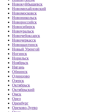
Новокуйбышевск
Новомихайловский
Новомосковск
Новоникольск
Новороссийск
Новосибирск
Новоуральск
Новочебоксарск
Новочеркасск
Новошахтинск
Новый Уренгой
Ногинск
Норильск
Ноябрьск
Нягань
Обнинск
Одинцово
Озерск
Октябрьск
Октябрьский
Омск
Орел
Оренбург
Орехово-Зуево