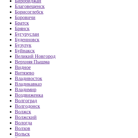
Биробиджан
Благовещенск
Борисоглебск
Боровичи
Братск
Брянск
Бугуруслан
Буденновск
Бузулук
Буйнакск
Великий Новгород
Верхняя Пышма
Видное
Витязево
Владивосток
Владикавказ
Владимир
Воздвиженка
Волгоград
Волгодонск
Волжск
Волжский
Вологда
Волхов
Вольск