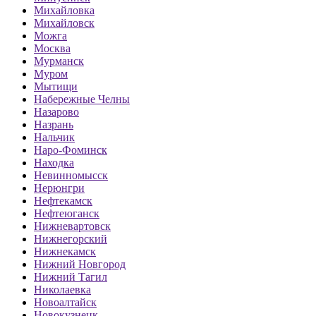
Михайловка
Михайловск
Можга
Москва
Мурманск
Муром
Мытищи
Набережные Челны
Назарово
Назрань
Нальчик
Наро-Фоминск
Находка
Невинномысск
Нерюнгри
Нефтекамск
Нефтеюганск
Нижневартовск
Нижнегорский
Нижнекамск
Нижний Новгород
Нижний Тагил
Николаевка
Новоалтайск
Новокузнецк