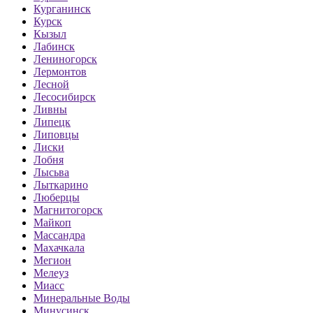
Курганинск
Курск
Кызыл
Лабинск
Лениногорск
Лермонтов
Лесной
Лесосибирск
Ливны
Липецк
Липовцы
Лиски
Лобня
Лысьва
Лыткарино
Люберцы
Магнитогорск
Майкоп
Массандра
Махачкала
Мегион
Мелеуз
Миасс
Минеральные Воды
Минусинск