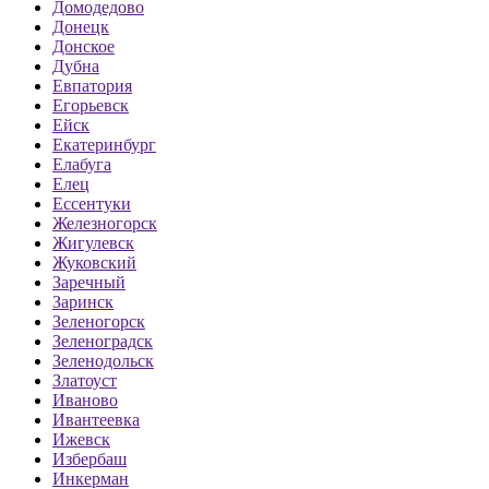
Домодедово
Донецк
Донское
Дубна
Евпатория
Егорьевск
Ейск
Екатеринбург
Елабуга
Елец
Ессентуки
Железногорск
Жигулевск
Жуковский
Заречный
Заринск
Зеленогорск
Зеленоградск
Зеленодольск
Златоуст
Иваново
Ивантеевка
Ижевск
Избербаш
Инкерман