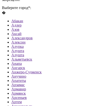
Выберите город*:
�
Абакан
Адлер
Азов
Аксай
Александров
Алексин
Алупка
Алушта
Алушта
Альметьевск
Анапа
Ангарск
Анжеро-Судженск
Анучино
Апатиты
Арзамас
Армавир
Армянск
Арсеньев
Артем