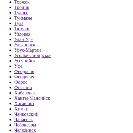
Торжок
Троицк
Туапсе
Туймазы
Тула
Тюмень
Узловая
Улан-Удэ
Ульяновск
Урус-Мартан
Усолье-Сибирское
Уссурийск
Уфа
Феодосия
Феодосия
Форос
Фрязино
Хабаровск
Ханты-Мансийск
Хасавюрт
Химки
Чайковский
Чапаевск
Чебоксары
Челябинск