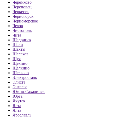
Черемхово
Череповец
Черкесск
Черногорск
Черноморское
Чехов
Чистополь
Чита
Шадринск
Шали
Шахты
Шелехов
Шуя
Щекино
Щёлкино
Щелково
Электросталь
Элиста
Энгельс
Южно-Сахалинск
Юрга
Якутск
Ялта
Ялта
Ярославль