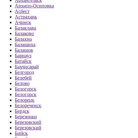
Архангельск
Архипо-Осиповка
Асбест
Астрахань
Ачинск
Балаклава
Балаково
Балахна
Балашиха
Балашов
Барнаул
Батайск
Бахчисарай
Белгород
Белебей
Белово
Белогорск
Белогорск
Белорецк
Белореченск
Бердск
Березники
Березовский
Березовский
Бийск