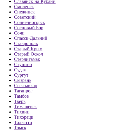
Славянск-на-Кубани
Смоленск
Снежинск
Советский
Солнечногорск
Сосновый Бор
Сочи
Спасск-Дальний
Ставрополь
Старый Крым
Старый Оскол
Стерлитамак
Ступино
Судак
Сургут
Сызрань
Сыктывкар
Таганрог
Тамбов
Тверь
Тимашевск
Тихвин
Тихорецк
Тольятти
Томск