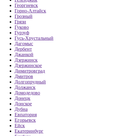
Георгиевск
Горно-Алтайск
Грозный
Грязи
Гуково
Гурзуф
Гусь-Хрустальный
Дагомыс
Дербент
Джанкой
Дзержинск
Дзержинское
Димитровград
Дмитров
Долгопрудный
Должанск
Домодедово
Донецк
Донское
Дубна
Евпатория
Егорьевск
Ейск
Екатеринбург