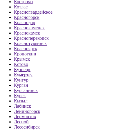
Кострома
Котлас
Красногвардейское
Красногорск
Краснодар
Краснокаменск
Краснокамск
Красноперекопск
Краснотурьинск
Красноярск
Кропоткин
Крымск
Кстово
Кузнецк
Кумертау
Кунгур
Курган
Курганинск
Курск
Кызыл
Лабинск
Лениногорск
Лермонтов
Лесной
Лесосибирск