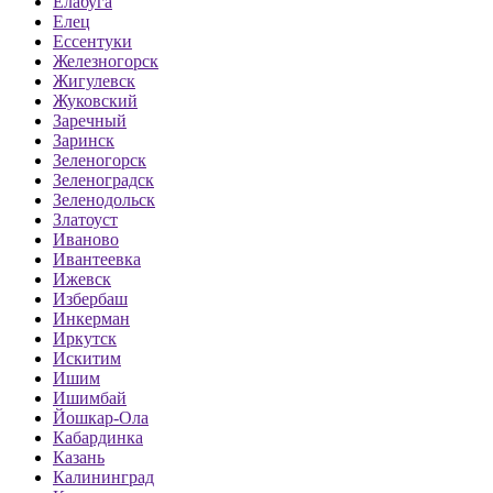
Елабуга
Елец
Ессентуки
Железногорск
Жигулевск
Жуковский
Заречный
Заринск
Зеленогорск
Зеленоградск
Зеленодольск
Златоуст
Иваново
Ивантеевка
Ижевск
Избербаш
Инкерман
Иркутск
Искитим
Ишим
Ишимбай
Йошкар-Ола
Кабардинка
Казань
Калининград