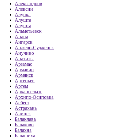
Александров
Алексин
Алупка
Алушта
Алушта
Альметьевск
Анапа
Ангарск
Анжеро-Судженск
Анучино
Апатиты
Арзамас
Армавир
Армянск
Арсеньев
Артем
Архангельск
Архипо-Осиповка
Асбест
Астрахань
Ачинск
Балаклава
Балаково
Балахна
Балашиха