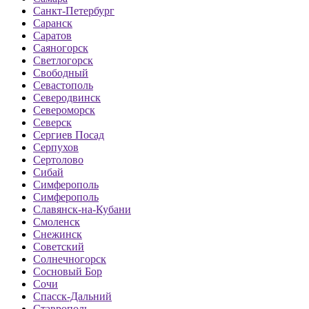
Санкт-Петербург
Саранск
Саратов
Саяногорск
Светлогорск
Свободный
Севастополь
Северодвинск
Североморск
Северск
Сергиев Посад
Серпухов
Сертолово
Сибай
Симферополь
Симферополь
Славянск-на-Кубани
Смоленск
Снежинск
Советский
Солнечногорск
Сосновый Бор
Сочи
Спасск-Дальний
Ставрополь