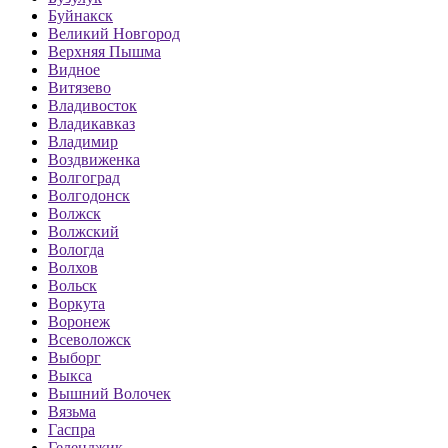
Буйнакск
Великий Новгород
Верхняя Пышма
Видное
Витязево
Владивосток
Владикавказ
Владимир
Воздвиженка
Волгоград
Волгодонск
Волжск
Волжский
Вологда
Волхов
Вольск
Воркута
Воронеж
Всеволожск
Выборг
Выкса
Вышний Волочек
Вязьма
Гаспра
Геленджик