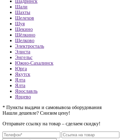
Шадринск
Шали
Шахты
Шелехов
Шуя
Щекино
Щёлкино
Щелково
Электросталь
Элиста
Энгельс
Южно-Сахалинск
Юрга
Якутск
Ялта
Ялта
Ярославль
Ярцево
* Пункты выдачи и самовывоза оборудования
Нашли дешевле? Снизим цену!
Отправьте ссылку на товар – сделаем скидку!