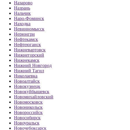
Назарово
Назрань
Нальчик
Наро-Фоминск
Находка
Невинномысск
Нерюнгри
Нефтекамск
Нефтеюганск
Нижневартовск
Нижнегорский
Нижнекамск
Нижний Новгород
Нижний Тагил
Николаевка
Новоалтайск
Новокузнецк
Новокуйбышевск
Новомихайловский
Новомосковск
Новоникольск
Новороссийск
Новосибирск
Новоуральск
Новочебоксарск