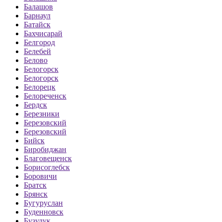
Балашов
Барнаул
Батайск
Бахчисарай
Белгород
Белебей
Белово
Белогорск
Белогорск
Белорецк
Белореченск
Бердск
Березники
Березовский
Березовский
Бийск
Биробиджан
Благовещенск
Борисоглебск
Боровичи
Братск
Брянск
Бугуруслан
Буденновск
Бузулук