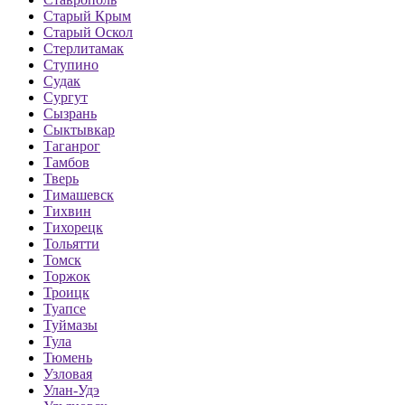
Старый Крым
Старый Оскол
Стерлитамак
Ступино
Судак
Сургут
Сызрань
Сыктывкар
Таганрог
Тамбов
Тверь
Тимашевск
Тихвин
Тихорецк
Тольятти
Томск
Торжок
Троицк
Туапсе
Туймазы
Тула
Тюмень
Узловая
Улан-Удэ