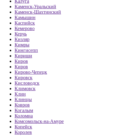
Калуга
Каменск-Уральский
Каменск-Шахтинский
Камышин
Каспийск
Кемерово
Керчь
Кизляр
Кимры
Кингисепп
Кириши
Киров
Киров
Кирово-Чепецк
Кировск
Кисловодск
Климовск
Клин
Клинцы
Ковров
Когалым
Коломна
Комсомольск-на-Амуре
Копейск
Королев