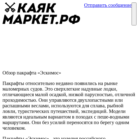
Отправить сообщение
Каталог
Блог
Пакрафт «Эскимос»
Обзор пакрафтов
03 марта
Обзор пакрафта «Эскимос»
Пакрафты относительно недавно появились на рынке
маломерных судов. Это сверхлегкие надувные лодки,
отличающиеся малой осадкой, низкой парусностью, отличной
проходимостью. Они управляются двухлопастными или
распашными веслами, используются для сплава, рыбной
ловли, туристических путешествий, экспедиций. Модели
являются идеальным вариантом в походах с пеше-водными
маршрутами. Они без усилий переносятся по берегу одним
человеком.
Пакрафты «Эскимос» - это изделия российского