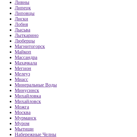
Ливны
Липецк
Липовцы
Лиски
Лобня
Лысьва
Лыткарино
Люберцы
Магнитогорск
Майкоп
Массандра
Махачкала
Мегион
Мелеуз
Миасс
Минеральные Воды
Минусинск
Михайловка
Михайловск
Можга
Москва
Мурманск
Муром
Мытищи
Набережные Челны