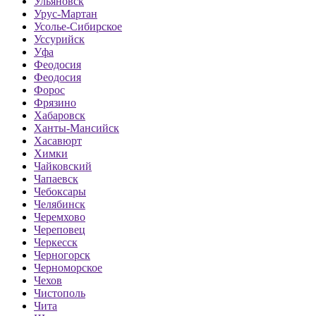
Ульяновск
Урус-Мартан
Усолье-Сибирское
Уссурийск
Уфа
Феодосия
Феодосия
Форос
Фрязино
Хабаровск
Ханты-Мансийск
Хасавюрт
Химки
Чайковский
Чапаевск
Чебоксары
Челябинск
Черемхово
Череповец
Черкесск
Черногорск
Черноморское
Чехов
Чистополь
Чита