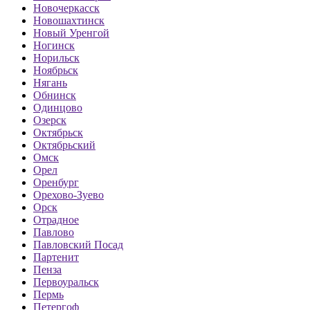
Новочеркасск
Новошахтинск
Новый Уренгой
Ногинск
Норильск
Ноябрьск
Нягань
Обнинск
Одинцово
Озерск
Октябрьск
Октябрьский
Омск
Орел
Оренбург
Орехово-Зуево
Орск
Отрадное
Павлово
Павловский Посад
Партенит
Пенза
Первоуральск
Пермь
Петергоф