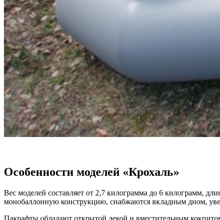
Особенности моделей «Крохаль»
Вес моделей составляет от 2,7 килограмма до 6 килограмм, дли
монобаллонную конструкцию, снабжаются вкладным дном, уве
Пакрафты обладают открытой декой и вместительным кокпитом