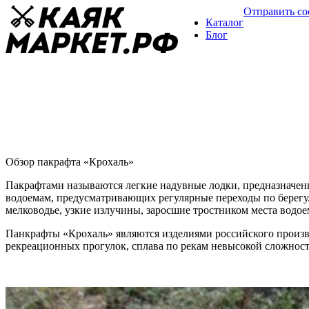
Отправить с
Каталог
Блог
Пакрафт «Крохаль»
Обзор пакрафтов
03 марта
Обзор пакрафта «Крохаль»
Пакрафтами называются легкие надувные лодки, предназначенн
водоемам, предусматривающих регулярные переходы по берегу.
мелководье, узкие излучины, заросшие тростником места водое
Панкрафты «Крохаль» являются изделиями российского произв
рекреационных прогулок, сплава по рекам невысокой сложност