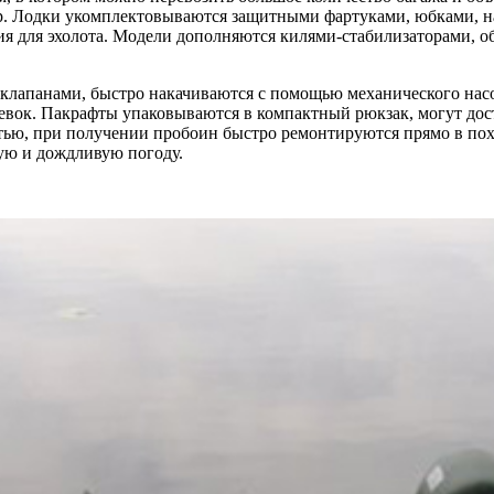
тур. Лодки укомплектовываются защитными фартуками, юбками,
ния для эхолота. Модели дополняются килями-стабилизаторами,
лапанами, быстро накачиваются с помощью механического насос
чевок. Пакрафты упаковываются в компактный рюкзак, могут дост
ью, при получении пробоин быстро ремонтируются прямо в поход
ную и дождливую погоду.