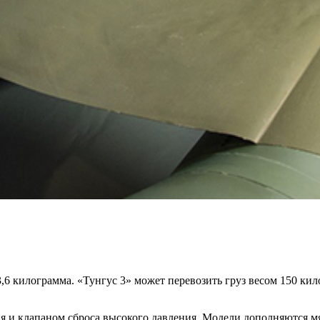
 3,6 килограмма. «Тунгус 3» может перевозить груз весом 150 ки
 и клапаном сброса высокого давления. Модели дополняются м