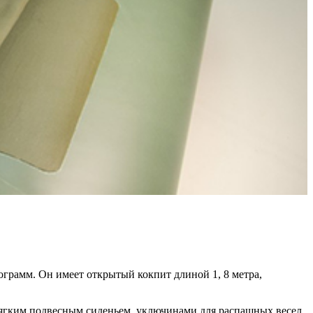
лограмм. Он имеет открытый кокпит длиной 1, 8 метра,
ягким подвесным сиденьем, уключинами для распашных весел.