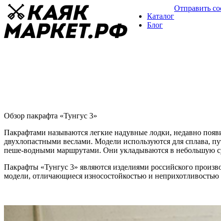
Отправить с
Каталог
Блог
Пакрафт «Тунгус 3»
Обзор пакрафтов
03 марта
Обзор пакрафта «Тунгус 3»
Пакрафтами называются легкие надувные лодки, недавно появ
двухлопастными веслами. Модели используются для сплава, пу
пеше-водными маршрутами. Они укладываются в небольшую сум
Пакрафты «Тунгус 3» являются изделиями российского произв
модели, отличающиеся износостойкостью и неприхотливостью