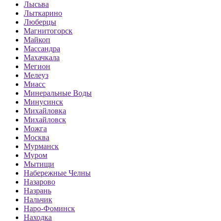
Лысьва
Лыткарино
Люберцы
Магнитогорск
Майкоп
Массандра
Махачкала
Мегион
Мелеуз
Миасс
Минеральные Воды
Минусинск
Михайловка
Михайловск
Можга
Москва
Мурманск
Муром
Мытищи
Набережные Челны
Назарово
Назрань
Нальчик
Наро-Фоминск
Находка