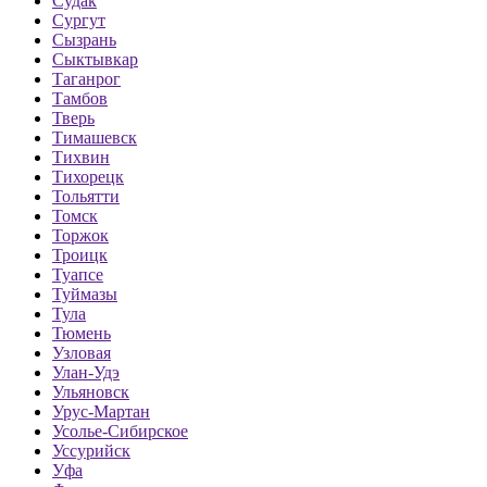
Судак
Сургут
Сызрань
Сыктывкар
Таганрог
Тамбов
Тверь
Тимашевск
Тихвин
Тихорецк
Тольятти
Томск
Торжок
Троицк
Туапсе
Туймазы
Тула
Тюмень
Узловая
Улан-Удэ
Ульяновск
Урус-Мартан
Усолье-Сибирское
Уссурийск
Уфа