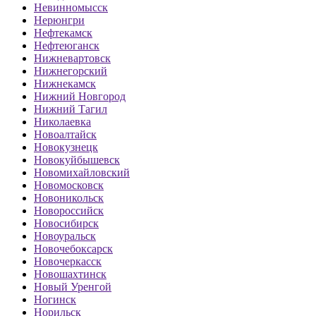
Невинномысск
Нерюнгри
Нефтекамск
Нефтеюганск
Нижневартовск
Нижнегорский
Нижнекамск
Нижний Новгород
Нижний Тагил
Николаевка
Новоалтайск
Новокузнецк
Новокуйбышевск
Новомихайловский
Новомосковск
Новоникольск
Новороссийск
Новосибирск
Новоуральск
Новочебоксарск
Новочеркасск
Новошахтинск
Новый Уренгой
Ногинск
Норильск