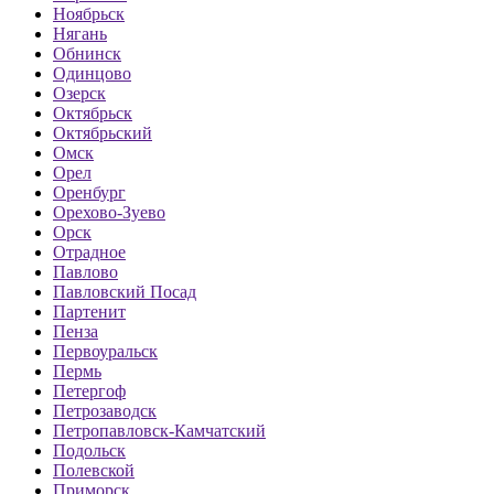
Ноябрьск
Нягань
Обнинск
Одинцово
Озерск
Октябрьск
Октябрьский
Омск
Орел
Оренбург
Орехово-Зуево
Орск
Отрадное
Павлово
Павловский Посад
Партенит
Пенза
Первоуральск
Пермь
Петергоф
Петрозаводск
Петропавловск-Камчатский
Подольск
Полевской
Приморск