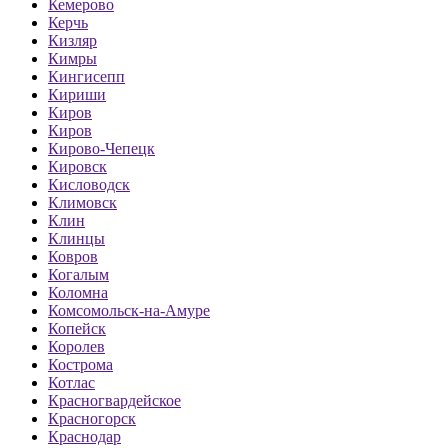
Кемерово
Керчь
Кизляр
Кимры
Кингисепп
Кириши
Киров
Киров
Кирово-Чепецк
Кировск
Кисловодск
Климовск
Клин
Клинцы
Ковров
Когалым
Коломна
Комсомольск-на-Амуре
Копейск
Королев
Кострома
Котлас
Красногвардейское
Красногорск
Краснодар