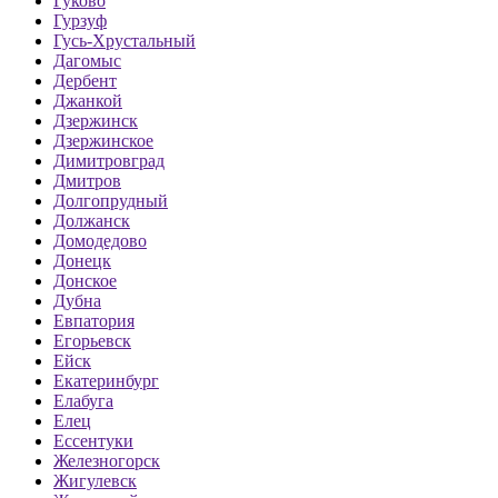
Гуково
Гурзуф
Гусь-Хрустальный
Дагомыс
Дербент
Джанкой
Дзержинск
Дзержинское
Димитровград
Дмитров
Долгопрудный
Должанск
Домодедово
Донецк
Донское
Дубна
Евпатория
Егорьевск
Ейск
Екатеринбург
Елабуга
Елец
Ессентуки
Железногорск
Жигулевск