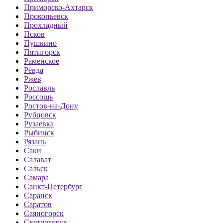
Приморско-Ахтарск
Прокопьевск
Прохладный
Псков
Пушкино
Пятигорск
Раменское
Ревда
Ржев
Рославль
Россошь
Ростов-на-Дону
Рубцовск
Рузаевка
Рыбинск
Рязань
Саки
Салават
Сальск
Самара
Санкт-Петербург
Саранск
Саратов
Саяногорск
Светлогорск