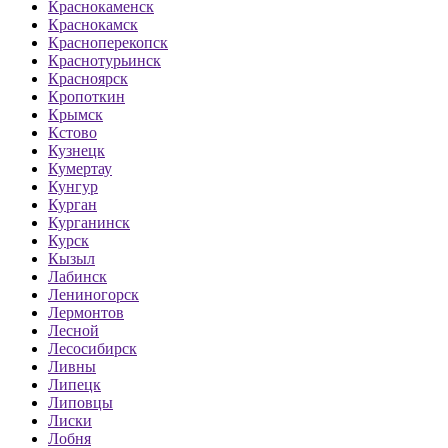
Краснокаменск
Краснокамск
Красноперекопск
Краснотурьинск
Красноярск
Кропоткин
Крымск
Кстово
Кузнецк
Кумертау
Кунгур
Курган
Курганинск
Курск
Кызыл
Лабинск
Лениногорск
Лермонтов
Лесной
Лесосибирск
Ливны
Липецк
Липовцы
Лиски
Лобня