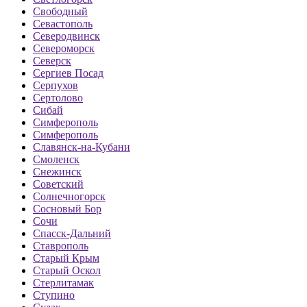
Свободный
Севастополь
Северодвинск
Североморск
Северск
Сергиев Посад
Серпухов
Сертолово
Сибай
Симферополь
Симферополь
Славянск-на-Кубани
Смоленск
Снежинск
Советский
Солнечногорск
Сосновый Бор
Сочи
Спасск-Дальний
Ставрополь
Старый Крым
Старый Оскол
Стерлитамак
Ступино