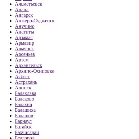
Альметьевск
Анапа
Ангарск
Анжеро-Судженск
Анучино
Апатиты
Арзамас
Армавир
Армянск
Арсеньев
Артем
Архангельск
Архипо-Осиповка
Асбест
Астрахань
Ачинск
Балаклава
Балаково
Балахна
Балашиха
Балашов
Барнаул
Батайск
Бахчисарай
Белгород