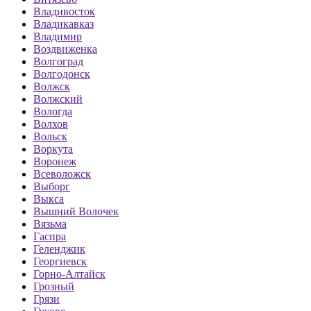
Владивосток
Владикавказ
Владимир
Воздвиженка
Волгоград
Волгодонск
Волжск
Волжский
Вологда
Волхов
Вольск
Воркута
Воронеж
Всеволожск
Выборг
Выкса
Вышний Волочек
Вязьма
Гаспра
Геленджик
Георгиевск
Горно-Алтайск
Грозный
Грязи