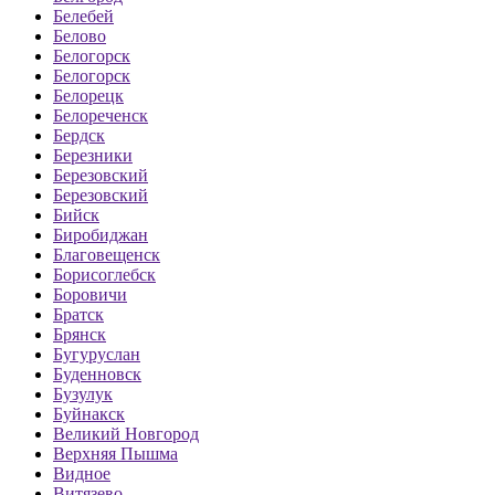
Белебей
Белово
Белогорск
Белогорск
Белорецк
Белореченск
Бердск
Березники
Березовский
Березовский
Бийск
Биробиджан
Благовещенск
Борисоглебск
Боровичи
Братск
Брянск
Бугуруслан
Буденновск
Бузулук
Буйнакск
Великий Новгород
Верхняя Пышма
Видное
Витязево