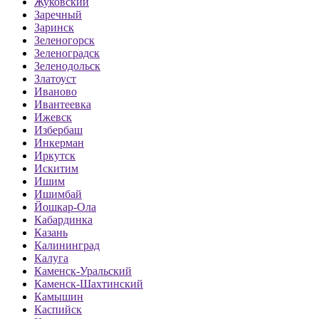
Жуковский
Заречный
Заринск
Зеленогорск
Зеленоградск
Зеленодольск
Златоуст
Иваново
Ивантеевка
Ижевск
Избербаш
Инкерман
Иркутск
Искитим
Ишим
Ишимбай
Йошкар-Ола
Кабардинка
Казань
Калининград
Калуга
Каменск-Уральский
Каменск-Шахтинский
Камышин
Каспийск