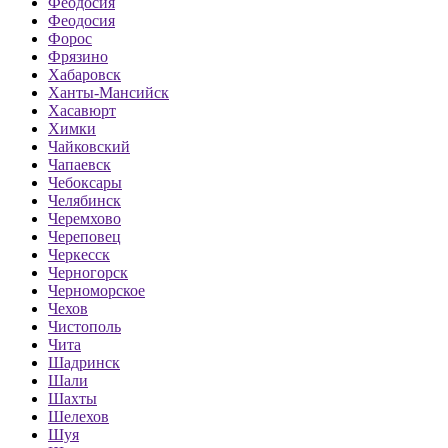
Феодосия
Феодосия
Форос
Фрязино
Хабаровск
Ханты-Мансийск
Хасавюрт
Химки
Чайковский
Чапаевск
Чебоксары
Челябинск
Черемхово
Череповец
Черкесск
Черногорск
Черноморское
Чехов
Чистополь
Чита
Шадринск
Шали
Шахты
Шелехов
Шуя