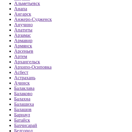
Альметьевск
Анапа
Ангарск
Анжеро-Судженск
Анучино
Апатиты
Арзамас
Армавир
Армянск
Арсеньев
Артем
Архангельск
Архипо-Осиповка
Асбест
Астрахань
Ачинск
Балаклава
Балаково
Балахна
Балашиха
Балашов
Барнаул
Батайск
Бахчисарай
Белгород