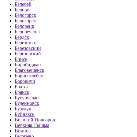
Белебей
Белово
Белогорск
Белогорск
Белорецк
Белореченск
Бердск
Березники
Березовский
Березовский
Бийск
Биробиджан
Благовещенск
Борисоглебск
Боровичи
Братск
Брянск
Бугуруслан
Буденновск
Бузулук
Буйнакск
Великий Новгород
Верхняя Пышма
Видное
Витязево