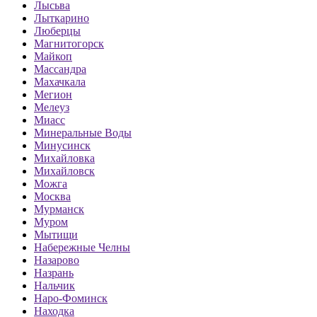
Лысьва
Лыткарино
Люберцы
Магнитогорск
Майкоп
Массандра
Махачкала
Мегион
Мелеуз
Миасс
Минеральные Воды
Минусинск
Михайловка
Михайловск
Можга
Москва
Мурманск
Муром
Мытищи
Набережные Челны
Назарово
Назрань
Нальчик
Наро-Фоминск
Находка