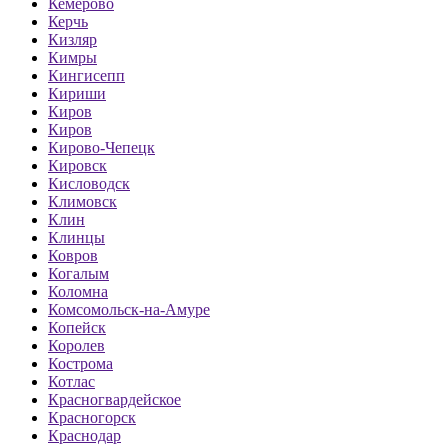
Кемерово
Керчь
Кизляр
Кимры
Кингисепп
Кириши
Киров
Киров
Кирово-Чепецк
Кировск
Кисловодск
Климовск
Клин
Клинцы
Ковров
Когалым
Коломна
Комсомольск-на-Амуре
Копейск
Королев
Кострома
Котлас
Красногвардейское
Красногорск
Краснодар