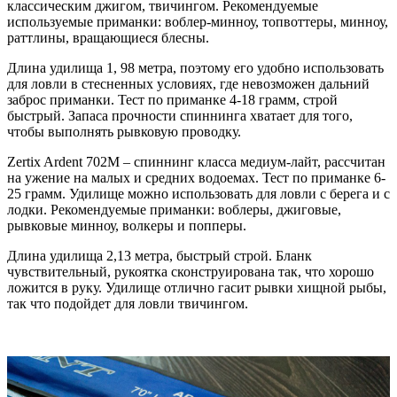
классическим джигом, твичингом. Рекомендуемые
используемые приманки: воблер-минноу, топвоттеры, минноу,
раттлины, вращающиеся блесны.
Длина удилища 1, 98 метра, поэтому его удобно использовать
для ловли в стесненных условиях, где невозможен дальний
заброс приманки. Тест по приманке 4-18 грамм, строй
быстрый. Запаса прочности спиннинга хватает для того,
чтобы выполнять рывковую проводку.
Zertix Ardent 702М – спиннинг класса медиум-лайт, рассчитан
на ужение на малых и средних водоемах. Тест по приманке 6-
25 грамм. Удилище можно использовать для ловли с берега и с
лодки. Рекомендуемые приманки: воблеры, джиговые,
рывковые минноу, волкеры и попперы.
Длина удилища 2,13 метра, быстрый строй. Бланк
чувствительный, рукоятка сконструирована так, что хорошо
ложится в руку. Удилище отлично гасит рывки хищной рыбы,
так что подойдет для ловли твичингом.