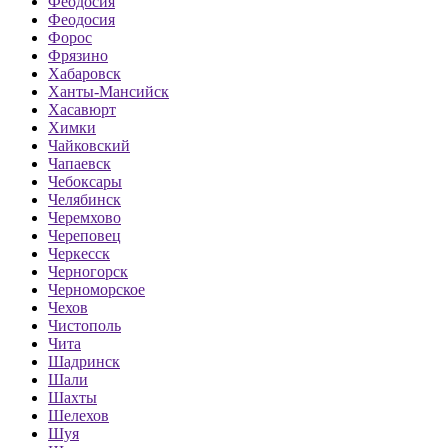
Феодосия
Феодосия
Форос
Фрязино
Хабаровск
Ханты-Мансийск
Хасавюрт
Химки
Чайковский
Чапаевск
Чебоксары
Челябинск
Черемхово
Череповец
Черкесск
Черногорск
Черноморское
Чехов
Чистополь
Чита
Шадринск
Шали
Шахты
Шелехов
Шуя