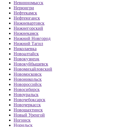
Невинномысск
Нерюнгри
Нефтекамск
Нефтеюганск
Нижневартовск
Нижнегорский
Нижнекамск
Нижний Новгород
Нижний Тагил
Николаевка
Новоалтайск
Новокузнецк
Новокуйбышевск
Новомихайловский
Новомосковск
Новоникольск
Новороссийск
Новосибирск
Новоуральск
Новочебоксарск
Новочеркасск
Новошахтинск
Новый Уренгой
Ногинск
Норильск