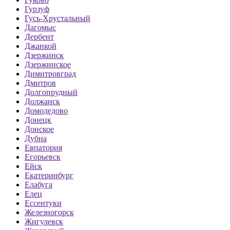
Гурзуф
Гусь-Хрустальный
Дагомыс
Дербент
Джанкой
Дзержинск
Дзержинское
Димитровград
Дмитров
Долгопрудный
Должанск
Домодедово
Донецк
Донское
Дубна
Евпатория
Егорьевск
Ейск
Екатеринбург
Елабуга
Елец
Ессентуки
Железногорск
Жигулевск