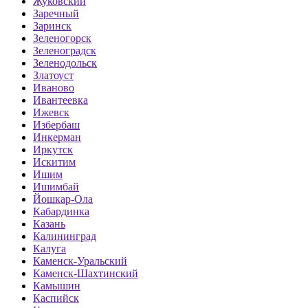
Жуковский
Заречный
Заринск
Зеленогорск
Зеленоградск
Зеленодольск
Златоуст
Иваново
Ивантеевка
Ижевск
Избербаш
Инкерман
Иркутск
Искитим
Ишим
Ишимбай
Йошкар-Ола
Кабардинка
Казань
Калининград
Калуга
Каменск-Уральский
Каменск-Шахтинский
Камышин
Каспийск