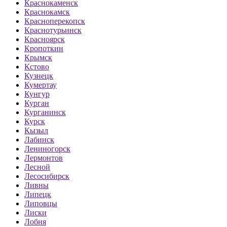
Краснокаменск
Краснокамск
Красноперекопск
Краснотурьинск
Красноярск
Кропоткин
Крымск
Кстово
Кузнецк
Кумертау
Кунгур
Курган
Курганинск
Курск
Кызыл
Лабинск
Лениногорск
Лермонтов
Лесной
Лесосибирск
Ливны
Липецк
Липовцы
Лиски
Лобня