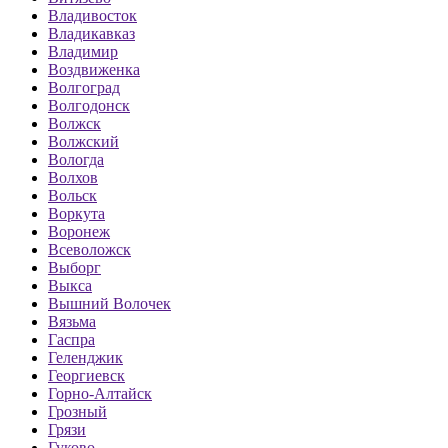
Владивосток
Владикавказ
Владимир
Воздвиженка
Волгоград
Волгодонск
Волжск
Волжский
Вологда
Волхов
Вольск
Воркута
Воронеж
Всеволожск
Выборг
Выкса
Вышний Волочек
Вязьма
Гаспра
Геленджик
Георгиевск
Горно-Алтайск
Грозный
Грязи
Гуково