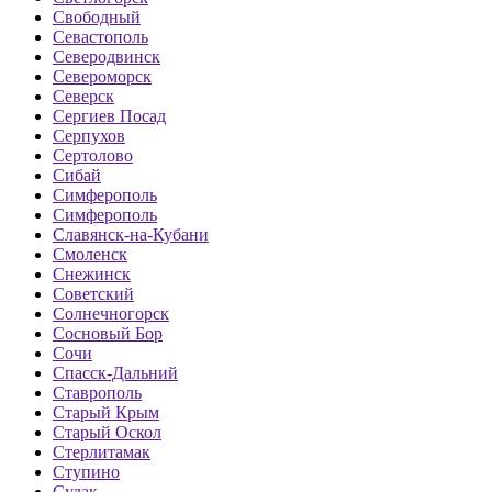
Свободный
Севастополь
Северодвинск
Североморск
Северск
Сергиев Посад
Серпухов
Сертолово
Сибай
Симферополь
Симферополь
Славянск-на-Кубани
Смоленск
Снежинск
Советский
Солнечногорск
Сосновый Бор
Сочи
Спасск-Дальний
Ставрополь
Старый Крым
Старый Оскол
Стерлитамак
Ступино
Судак