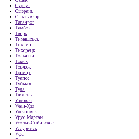
Сургут
Сызрань
Сыктывкар
Таганрог
Тамбов
Тверь
Тимашевск
Тихвин
Тихорецк
Тольятти
Томск
Торжок
Троицк
Туапсе
Туймазы
Тула
Тюмень
Узловая
Улан-Удэ
Ульяновск
Урус-Мартан
Усолье-Сибирское
Уссурийск
Уфа