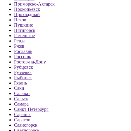
Приморско-Ахтарск
Прокопьевск
Прохладный
Псков
Пушкино
Пятигорск
Раменское
Ревда
Ржев
Рославль
Россошь
Ростов-на-Дону
Рубцовск
Рузаевка
Рыбинск
Рязань
Саки
Салават
Сальск
Самара
Санкт-Петербург
Саранск
Саратов
Саяногорск
Светлогорск