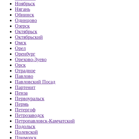
Ноябрьск
Нягань
Обнинск
Одинцово
Озерск
Октябрьск
Октябрьский
Омск
Орел
Оренбург
Орехово-Зуево
Орск
Отрадное
Павлово
Павловский Посад
Партенит
Пенза
Первоуральск
Пермь
Петергоф
Петрозаводск
Петропавловск-Камчатский
Подольск
Полевской
Приморск