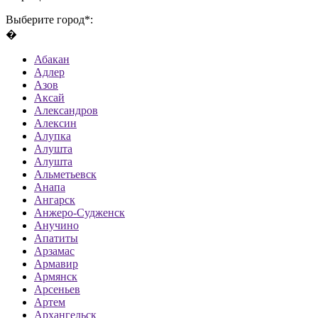
Выберите город*:
�
Абакан
Адлер
Азов
Аксай
Александров
Алексин
Алупка
Алушта
Алушта
Альметьевск
Анапа
Ангарск
Анжеро-Судженск
Анучино
Апатиты
Арзамас
Армавир
Армянск
Арсеньев
Артем
Архангельск