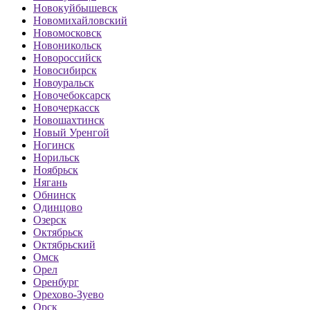
Новокуйбышевск
Новомихайловский
Новомосковск
Новоникольск
Новороссийск
Новосибирск
Новоуральск
Новочебоксарск
Новочеркасск
Новошахтинск
Новый Уренгой
Ногинск
Норильск
Ноябрьск
Нягань
Обнинск
Одинцово
Озерск
Октябрьск
Октябрьский
Омск
Орел
Оренбург
Орехово-Зуево
Орск