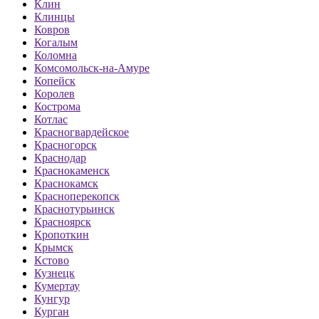
Клин
Клинцы
Ковров
Когалым
Коломна
Комсомольск-на-Амуре
Копейск
Королев
Кострома
Котлас
Красногвардейское
Красногорск
Краснодар
Краснокаменск
Краснокамск
Красноперекопск
Краснотурьинск
Красноярск
Кропоткин
Крымск
Кстово
Кузнецк
Кумертау
Кунгур
Курган