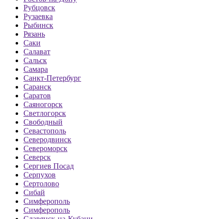
Рубцовск
Рузаевка
Рыбинск
Рязань
Саки
Салават
Сальск
Самара
Санкт-Петербург
Саранск
Саратов
Саяногорск
Светлогорск
Свободный
Севастополь
Северодвинск
Североморск
Северск
Сергиев Посад
Серпухов
Сертолово
Сибай
Симферополь
Симферополь
Славянск-на-Кубани