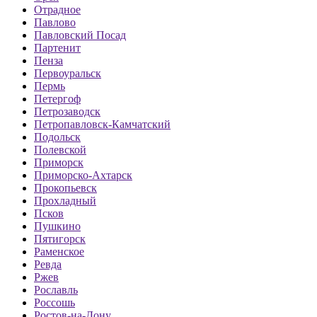
Отрадное
Павлово
Павловский Посад
Партенит
Пенза
Первоуральск
Пермь
Петергоф
Петрозаводск
Петропавловск-Камчатский
Подольск
Полевской
Приморск
Приморско-Ахтарск
Прокопьевск
Прохладный
Псков
Пушкино
Пятигорск
Раменское
Ревда
Ржев
Рославль
Россошь
Ростов-на-Дону