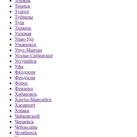
Торжок
Троицк
Туапсе
Туймазы
Тула
Тюмень
Узловая
Улан-Удэ
Ульяновск
Урус-Мартан
Усолье-Сибирское
Уссурийск
Уфа
Феодосия
Феодосия
Форос
Фрязино
Хабаровск
Ханты-Мансийск
Хасавюрт
Химки
Чайковский
Чапаевск
Чебоксары
Челябинск