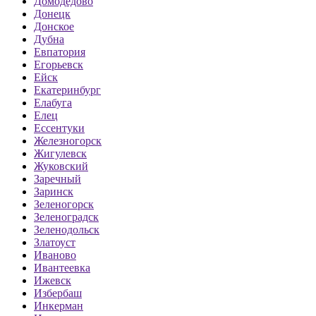
Домодедово
Донецк
Донское
Дубна
Евпатория
Егорьевск
Ейск
Екатеринбург
Елабуга
Елец
Ессентуки
Железногорск
Жигулевск
Жуковский
Заречный
Заринск
Зеленогорск
Зеленоградск
Зеленодольск
Златоуст
Иваново
Ивантеевка
Ижевск
Избербаш
Инкерман