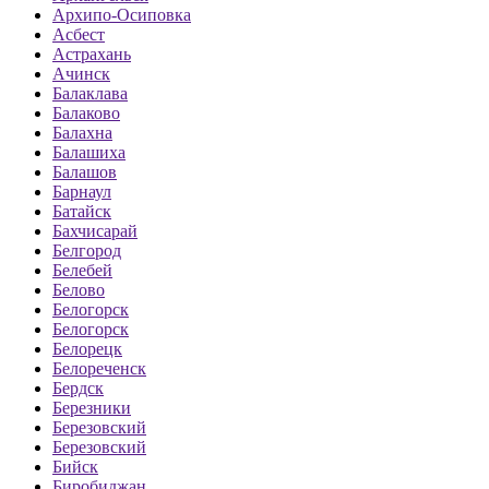
Архипо-Осиповка
Асбест
Астрахань
Ачинск
Балаклава
Балаково
Балахна
Балашиха
Балашов
Барнаул
Батайск
Бахчисарай
Белгород
Белебей
Белово
Белогорск
Белогорск
Белорецк
Белореченск
Бердск
Березники
Березовский
Березовский
Бийск
Биробиджан