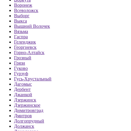
Воронеж
Всеволожск
Выборг
Выкса
Вышний Волочек
Вязьма
Гаспра
Геленджик
Георгиевск
Горно-Алтайск
Грозный
Грязи
Гуково
Гурзуф
Гусь-Хрустальный
Дагомыс
Дербент
Джанкой
Дзержинск
Дзержинское
Димитровград
Дмитров
Долгопрудный
Должанск