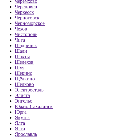
Черемхово
Череповец
Черкесск
Черногорск
Черноморское
Чехов
Чистополь
Чита
Шадринск
Шали
Шахты
Шелехов
Шуя
Щекино
Щёлкино
Щелково
Электросталь
Элиста
Энгельс
Южно-Сахалинск
Юрга
Якутск
Ялта
Ялта
Ярославль