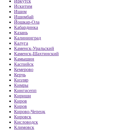
Иркутск
Искитим
Ишим
Ишимбай
Йошкар-Ола
Кабардинка
Казань
Калининград
Калуга
Каменск-Уральский
Каменск-Шахтинский
Камышин
Каспийск
Кемерово
Керчь
Кизляр
Кимры
Кингисепп
Кириши
Киров
Киров
Кирово-Чепецк
Кировск
Кисловодск
Климовск