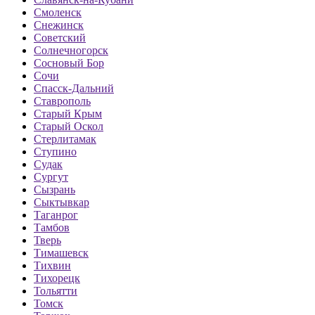
Смоленск
Снежинск
Советский
Солнечногорск
Сосновый Бор
Сочи
Спасск-Дальний
Ставрополь
Старый Крым
Старый Оскол
Стерлитамак
Ступино
Судак
Сургут
Сызрань
Сыктывкар
Таганрог
Тамбов
Тверь
Тимашевск
Тихвин
Тихорецк
Тольятти
Томск