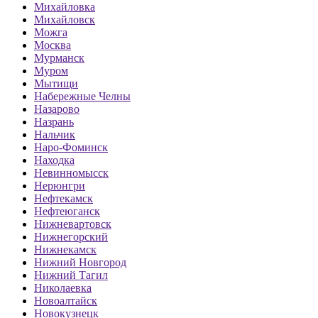
Михайловка
Михайловск
Можга
Москва
Мурманск
Муром
Мытищи
Набережные Челны
Назарово
Назрань
Нальчик
Наро-Фоминск
Находка
Невинномысск
Нерюнгри
Нефтекамск
Нефтеюганск
Нижневартовск
Нижнегорский
Нижнекамск
Нижний Новгород
Нижний Тагил
Николаевка
Новоалтайск
Новокузнецк