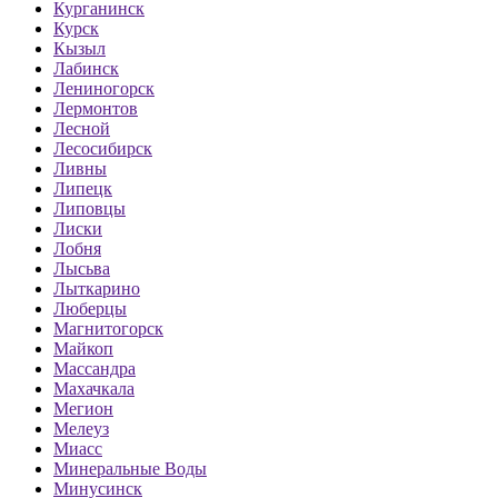
Курганинск
Курск
Кызыл
Лабинск
Лениногорск
Лермонтов
Лесной
Лесосибирск
Ливны
Липецк
Липовцы
Лиски
Лобня
Лысьва
Лыткарино
Люберцы
Магнитогорск
Майкоп
Массандра
Махачкала
Мегион
Мелеуз
Миасс
Минеральные Воды
Минусинск