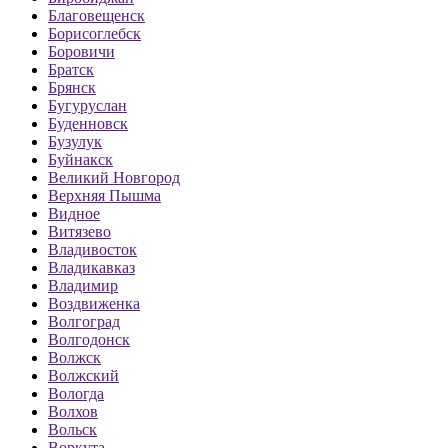
Благовещенск
Борисоглебск
Боровичи
Братск
Брянск
Бугуруслан
Буденновск
Бузулук
Буйнакск
Великий Новгород
Верхняя Пышма
Видное
Витязево
Владивосток
Владикавказ
Владимир
Воздвиженка
Волгоград
Волгодонск
Волжск
Волжский
Вологда
Волхов
Вольск
Воркута