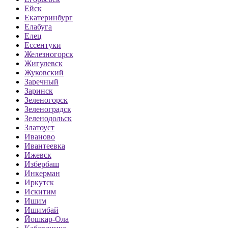
Ейск
Екатеринбург
Елабуга
Елец
Ессентуки
Железногорск
Жигулевск
Жуковский
Заречный
Заринск
Зеленогорск
Зеленоградск
Зеленодольск
Златоуст
Иваново
Ивантеевка
Ижевск
Избербаш
Инкерман
Иркутск
Искитим
Ишим
Ишимбай
Йошкар-Ола