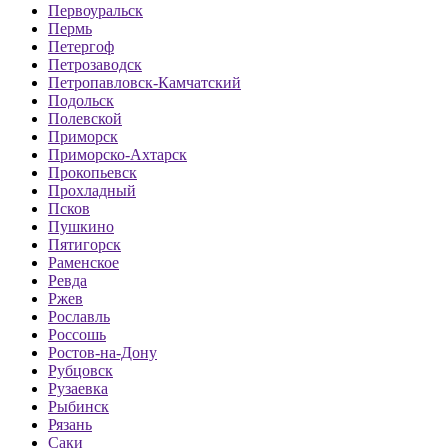
Первоуральск
Пермь
Петергоф
Петрозаводск
Петропавловск-Камчатский
Подольск
Полевской
Приморск
Приморско-Ахтарск
Прокопьевск
Прохладный
Псков
Пушкино
Пятигорск
Раменское
Ревда
Ржев
Рославль
Россошь
Ростов-на-Дону
Рубцовск
Рузаевка
Рыбинск
Рязань
Саки