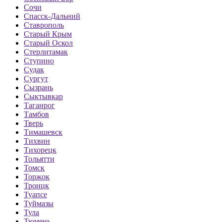
Сочи
Спасск-Дальний
Ставрополь
Старый Крым
Старый Оскол
Стерлитамак
Ступино
Судак
Сургут
Сызрань
Сыктывкар
Таганрог
Тамбов
Тверь
Тимашевск
Тихвин
Тихорецк
Тольятти
Томск
Торжок
Троицк
Туапсе
Туймазы
Тула
Тюмень