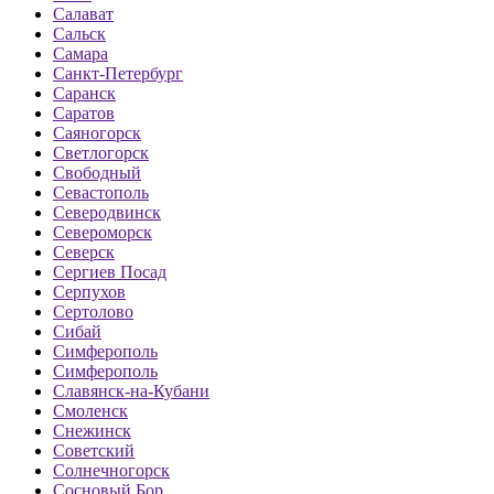
Салават
Сальск
Самара
Санкт-Петербург
Саранск
Саратов
Саяногорск
Светлогорск
Свободный
Севастополь
Северодвинск
Североморск
Северск
Сергиев Посад
Серпухов
Сертолово
Сибай
Симферополь
Симферополь
Славянск-на-Кубани
Смоленск
Снежинск
Советский
Солнечногорск
Сосновый Бор