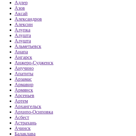
Адлер
Азов
Аксай
Александров
Алексин
Алупка
Алушта
Алушта
Альметьевск
Анапа
Ангарск
Анжеро-Судженск
Анучино
Апатиты
Арзамас
Армавир
Армянск
Арсеньев
Артем
Архангельск
Архипо-Осиповка
Асбест
Астрахань
Ачинск
Балаклава