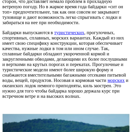
сторон, что доставляет немало проблем в прохладную
ветреную погоду. Но в жаркое время года байдарки «сит он
топ» предпочтительнее, так как они совсем не закрывают
туловище и дают возможность легко спрыгивать с лодки и
забираться на нее при необходимости.
Байдарки выпускаются в
туристических
, прогулочных,
спортивных, сплавных, морских вариантах. Каждый из них
имеет свою специфику конструкции, которая обеспечивает
качества, нужные лодки в том или ином случае. Так,
сплавные байдарки обладают укороченной кормой и
закругленными обводами, делающими их более послушными
и верткими на крутых порогах и перекатах. Прогулочные и
туристические модели имеют более широкую форму и
снабжаются вместительными багажными отсеками питьевой
воды, вещей, продуктов. Носовая и кормовая части
морских
и
океанских лодок немного приподняты, киль заострен. Это
нужно для того чтобы байдарка хорошо держала курс при
встречном ветре и на высоких волнах.