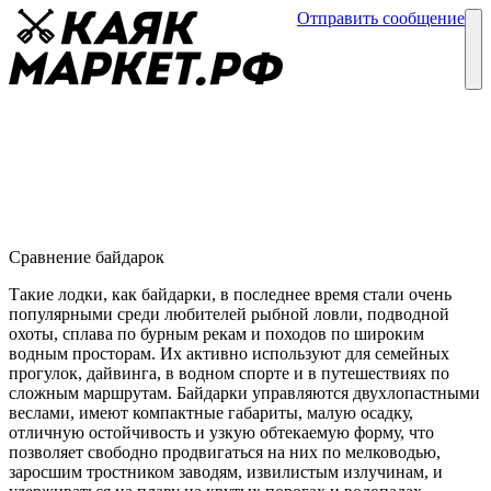
Отправить сообщение
Каталог
Блог
Сравнение байдарок
Обзоры байдарок
02 января
Сравнение байдарок
Такие лодки, как байдарки, в последнее время стали очень
популярными среди любителей рыбной ловли, подводной
охоты, сплава по бурным рекам и походов по широким
водным просторам. Их активно используют для семейных
прогулок, дайвинга, в водном спорте и в путешествиях по
сложным маршрутам. Байдарки управляются двухлопастными
веслами, имеют компактные габариты, малую осадку,
отличную остойчивость и узкую обтекаемую форму, что
позволяет свободно продвигаться на них по мелководью,
заросшим тростником заводям, извилистым излучинам, и