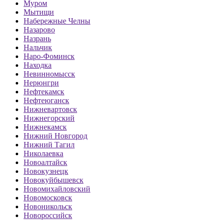
Муром
Мытищи
Набережные Челны
Назарово
Назрань
Нальчик
Наро-Фоминск
Находка
Невинномысск
Нерюнгри
Нефтекамск
Нефтеюганск
Нижневартовск
Нижнегорский
Нижнекамск
Нижний Новгород
Нижний Тагил
Николаевка
Новоалтайск
Новокузнецк
Новокуйбышевск
Новомихайловский
Новомосковск
Новоникольск
Новороссийск