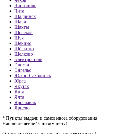
Чехов
Чистополь
Чита
Шадринск
Шали
Шахты
Шелехов
Шуя
Щекино
Щёлкино
Щелково
Электросталь
Элиста
Энгельс
Южно-Сахалинск
Юрга
Якутск
Ялта
Ялта
Ярославль
Ярцево
* Пункты выдачи и самовывоза оборудования
Нашли дешевле? Снизим цену!
Отправьте ссылку на товар – сделаем скидку!