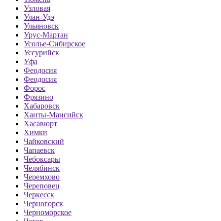
Узловая
Улан-Удэ
Ульяновск
Урус-Мартан
Усолье-Сибирское
Уссурийск
Уфа
Феодосия
Феодосия
Форос
Фрязино
Хабаровск
Ханты-Мансийск
Хасавюрт
Химки
Чайковский
Чапаевск
Чебоксары
Челябинск
Черемхово
Череповец
Черкесск
Черногорск
Черноморское