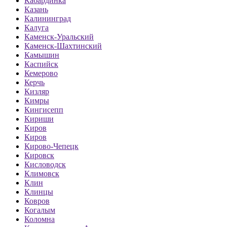
Кабардинка
Казань
Калининград
Калуга
Каменск-Уральский
Каменск-Шахтинский
Камышин
Каспийск
Кемерово
Керчь
Кизляр
Кимры
Кингисепп
Кириши
Киров
Киров
Кирово-Чепецк
Кировск
Кисловодск
Климовск
Клин
Клинцы
Ковров
Когалым
Коломна