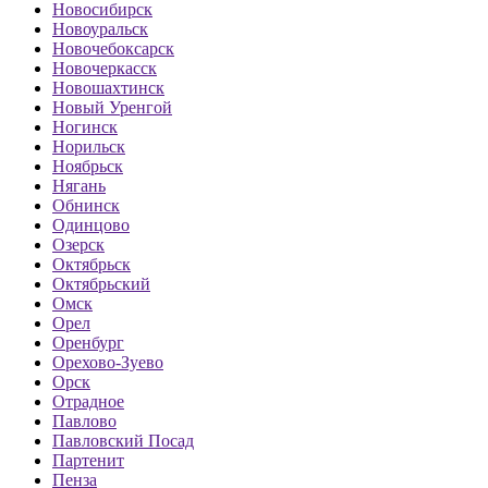
Новосибирск
Новоуральск
Новочебоксарск
Новочеркасск
Новошахтинск
Новый Уренгой
Ногинск
Норильск
Ноябрьск
Нягань
Обнинск
Одинцово
Озерск
Октябрьск
Октябрьский
Омск
Орел
Оренбург
Орехово-Зуево
Орск
Отрадное
Павлово
Павловский Посад
Партенит
Пенза