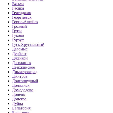
Вязьма
Гаспра
Геленджик
Георгиевск
Горно-Алтайск
Грозный
Грязи
Гуково
Гурзуф
Гусь-Хрустальный
Дагомыс
Дербент
Джанкой
Дзержинск
Дзержинское
Димитровград
Дмитров
Долгопрудный
Должанск
Домодедово
Донецк
Донское
Дубна
Евпатория
Егорьевск