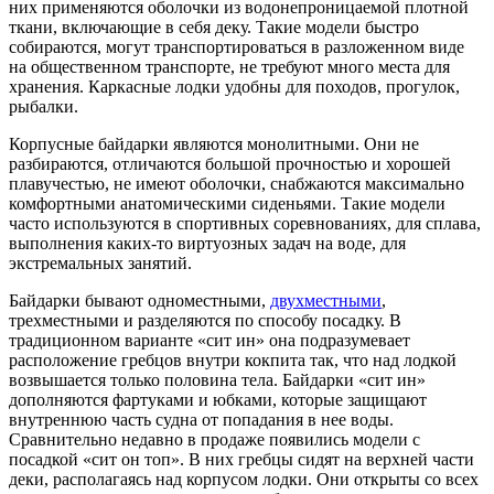
них применяются оболочки из водонепроницаемой плотной
ткани, включающие в себя деку. Такие модели быстро
собираются, могут транспортироваться в разложенном виде
на общественном транспорте, не требуют много места для
хранения. Каркасные лодки удобны для походов, прогулок,
рыбалки.
Корпусные байдарки являются монолитными. Они не
разбираются, отличаются большой прочностью и хорошей
плавучестью, не имеют оболочки, снабжаются максимально
комфортными анатомическими сиденьями. Такие модели
часто используются в спортивных соревнованиях, для сплава,
выполнения каких-то виртуозных задач на воде, для
экстремальных занятий.
Байдарки бывают одноместными,
двухместными
,
трехместными и разделяются по способу посадку. В
традиционном варианте «сит ин» она подразумевает
расположение гребцов внутри кокпита так, что над лодкой
возвышается только половина тела. Байдарки «сит ин»
дополняются фартуками и юбками, которые защищают
внутреннюю часть судна от попадания в нее воды.
Сравнительно недавно в продаже появились модели с
посадкой «сит он топ». В них гребцы сидят на верхней части
деки, располагаясь над корпусом лодки. Они открыты со всех