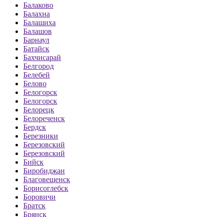
Балаково
Балахна
Балашиха
Балашов
Барнаул
Батайск
Бахчисарай
Белгород
Белебей
Белово
Белогорск
Белогорск
Белорецк
Белореченск
Бердск
Березники
Березовский
Березовский
Бийск
Биробиджан
Благовещенск
Борисоглебск
Боровичи
Братск
Брянск