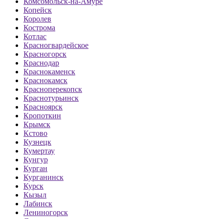
Комсомольск-на-Амуре
Копейск
Королев
Кострома
Котлас
Красногвардейское
Красногорск
Краснодар
Краснокаменск
Краснокамск
Красноперекопск
Краснотурьинск
Красноярск
Кропоткин
Крымск
Кстово
Кузнецк
Кумертау
Кунгур
Курган
Курганинск
Курск
Кызыл
Лабинск
Лениногорск