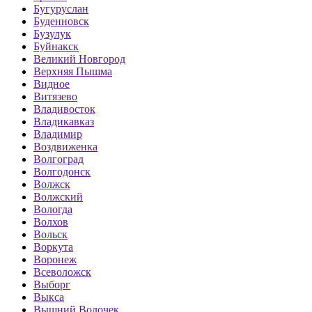
Бугуруслан
Буденновск
Бузулук
Буйнакск
Великий Новгород
Верхняя Пышма
Видное
Витязево
Владивосток
Владикавказ
Владимир
Воздвиженка
Волгоград
Волгодонск
Волжск
Волжский
Вологда
Волхов
Вольск
Воркута
Воронеж
Всеволожск
Выборг
Выкса
Вышний Волочек