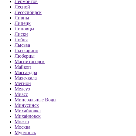
Лермонтов
Лесной
Лесосибирск
Ливны
Липецк
Липовцы
Лиски
Лобня
Лысьва
Лыткарино
Люберцы
Магнитогорск
Майкоп
Массандра
Махачкала
Мегион
Мелеуз
Миасс
Минеральные Воды
Минусинск
Михайловка
Михайловск
Можга
Москва
Мурманск