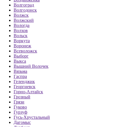
Волгоград
Волгодонск
Волжск
Волжский
Вологда
Волхов
Вольск
Воркута
Воронеж
Всеволожск
Выборг
Выкса
Вышний Волочек
Вязьма
Гаспра
Геленджик
Георгиевск
Горно-Алтайск
Грозный
Грязи
Гуково
Гурзуф
Гусь-Хрустальный
Дагомыс