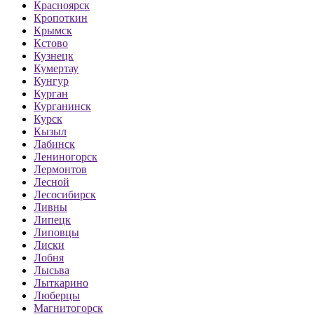
Красноярск
Кропоткин
Крымск
Кстово
Кузнецк
Кумертау
Кунгур
Курган
Курганинск
Курск
Кызыл
Лабинск
Лениногорск
Лермонтов
Лесной
Лесосибирск
Ливны
Липецк
Липовцы
Лиски
Лобня
Лысьва
Лыткарино
Люберцы
Магнитогорск