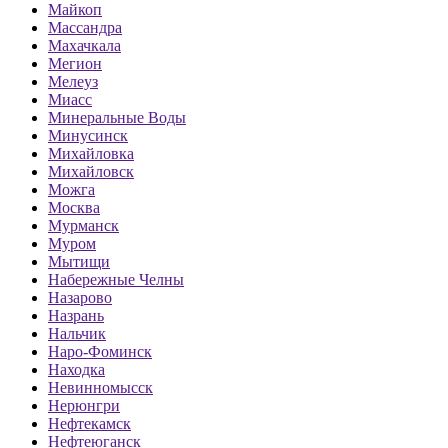
Майкоп
Массандра
Махачкала
Мегион
Мелеуз
Миасс
Минеральные Воды
Минусинск
Михайловка
Михайловск
Можга
Москва
Мурманск
Муром
Мытищи
Набережные Челны
Назарово
Назрань
Нальчик
Наро-Фоминск
Находка
Невинномысск
Нерюнгри
Нефтекамск
Нефтеюганск