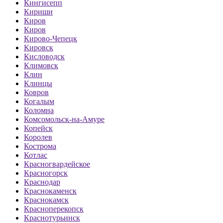
Кингисепп
Кириши
Киров
Киров
Кирово-Чепецк
Кировск
Кисловодск
Климовск
Клин
Клинцы
Ковров
Когалым
Коломна
Комсомольск-на-Амуре
Копейск
Королев
Кострома
Котлас
Красногвардейское
Красногорск
Краснодар
Краснокаменск
Краснокамск
Красноперекопск
Краснотурьинск