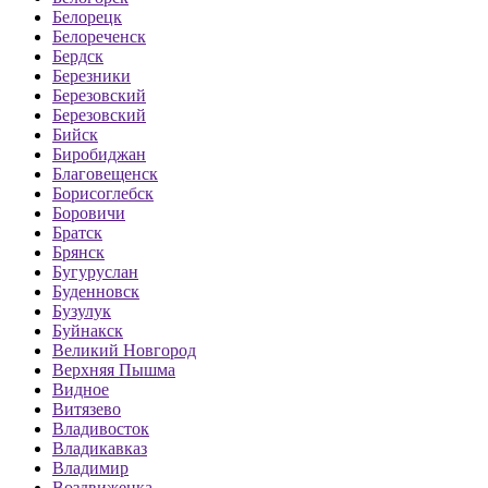
Белорецк
Белореченск
Бердск
Березники
Березовский
Березовский
Бийск
Биробиджан
Благовещенск
Борисоглебск
Боровичи
Братск
Брянск
Бугуруслан
Буденновск
Бузулук
Буйнакск
Великий Новгород
Верхняя Пышма
Видное
Витязево
Владивосток
Владикавказ
Владимир
Воздвиженка