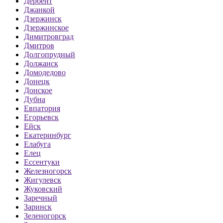
Дербент
Джанкой
Дзержинск
Дзержинское
Димитровград
Дмитров
Долгопрудный
Должанск
Домодедово
Донецк
Донское
Дубна
Евпатория
Егорьевск
Ейск
Екатеринбург
Елабуга
Елец
Ессентуки
Железногорск
Жигулевск
Жуковский
Заречный
Заринск
Зеленогорск