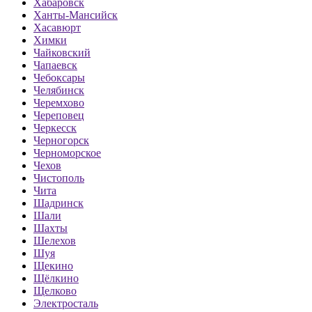
Хабаровск
Ханты-Мансийск
Хасавюрт
Химки
Чайковский
Чапаевск
Чебоксары
Челябинск
Черемхово
Череповец
Черкесск
Черногорск
Черноморское
Чехов
Чистополь
Чита
Шадринск
Шали
Шахты
Шелехов
Шуя
Щекино
Щёлкино
Щелково
Электросталь