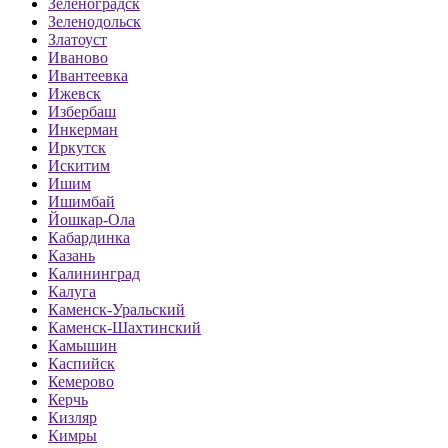
Зеленоградск
Зеленодольск
Златоуст
Иваново
Ивантеевка
Ижевск
Избербаш
Инкерман
Иркутск
Искитим
Ишим
Ишимбай
Йошкар-Ола
Кабардинка
Казань
Калининград
Калуга
Каменск-Уральский
Каменск-Шахтинский
Камышин
Каспийск
Кемерово
Керчь
Кизляр
Кимры