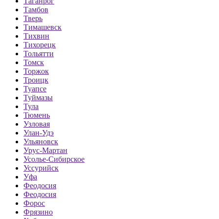
Таганрог
Тамбов
Тверь
Тимашевск
Тихвин
Тихорецк
Тольятти
Томск
Торжок
Троицк
Туапсе
Туймазы
Тула
Тюмень
Узловая
Улан-Удэ
Ульяновск
Урус-Мартан
Усолье-Сибирское
Уссурийск
Уфа
Феодосия
Феодосия
Форос
Фрязино