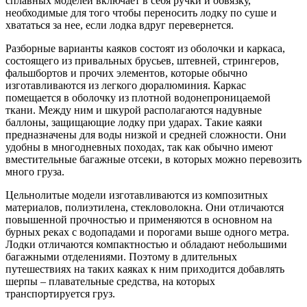
сплавных моделей включает в себя ручки и обвязку,
необходимые для того чтобы переносить лодку по суше и
хвататься за нее, если лодка вдруг перевернется.
Разборные варианты каяков состоят из оболочки и каркаса,
состоящего из привальных брусьев, штевней, стрингеров,
фальшбортов и прочих элементов, которые обычно
изготавливаются из легкого дюралюминия. Каркас
помещается в оболочку из плотной водонепроницаемой
ткани. Между ним и шкурой располагаются надувные
баллоны, защищающие лодку при ударах. Такие каяки
предназначены для воды низкой и средней сложности. Они
удобны в многодневных походах, так как обычно имеют
вместительные багажные отсеки, в которых можно перевозить
много груза.
Цельнолитые модели изготавливаются из композитных
материалов, полиэтилена, стекловолокна. Они отличаются
повышенной прочностью и применяются в основном на
бурных реках с водопадами и порогами выше одного метра.
Лодки отличаются компактностью и обладают небольшими
багажными отделениями. Поэтому в длительных
путешествиях на таких каяках к ним приходится добавлять
шерпы – плавательные средства, на которых
транспортируется груз.