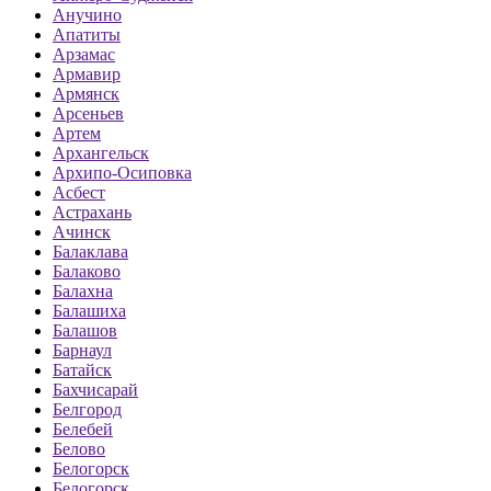
Анучино
Апатиты
Арзамас
Армавир
Армянск
Арсеньев
Артем
Архангельск
Архипо-Осиповка
Асбест
Астрахань
Ачинск
Балаклава
Балаково
Балахна
Балашиха
Балашов
Барнаул
Батайск
Бахчисарай
Белгород
Белебей
Белово
Белогорск
Белогорск