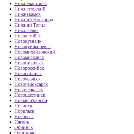
Нижневартовск
Нижнегорский
Нижнекамск
Нижний Новгород
Нижний Тагил
Николаевка
Новоалтайск
Новокузнецк
Новокуйбышевск
Новомихайловский
Новомосковск
Новоникольск
Новороссийск
Новосибирск
Новоуральск
Новочебоксарск
Новочеркасск
Новошахтинск
Новый Уренгой
Ногинск
Норильск
Ноябрьск
Нягань
Обнинск
Одинцово