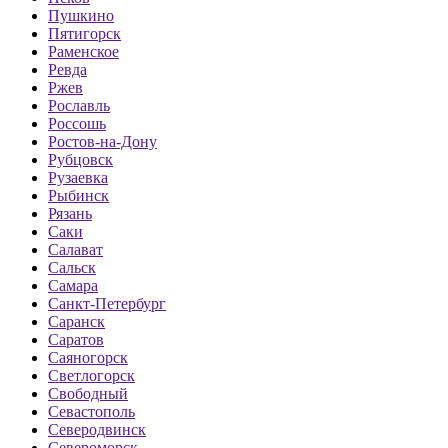
Пушкино
Пятигорск
Раменское
Ревда
Ржев
Рославль
Россошь
Ростов-на-Дону
Рубцовск
Рузаевка
Рыбинск
Рязань
Саки
Салават
Сальск
Самара
Санкт-Петербург
Саранск
Саратов
Саяногорск
Светлогорск
Свободный
Севастополь
Северодвинск
Североморск