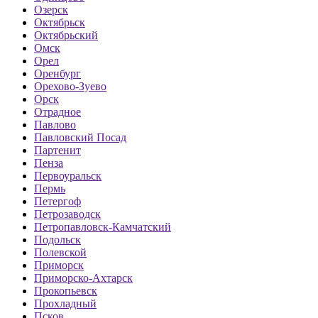
Озерск
Октябрьск
Октябрьский
Омск
Орел
Оренбург
Орехово-Зуево
Орск
Отрадное
Павлово
Павловский Посад
Партенит
Пенза
Первоуральск
Пермь
Петергоф
Петрозаводск
Петропавловск-Камчатский
Подольск
Полевской
Приморск
Приморско-Ахтарск
Прокопьевск
Прохладный
Псков