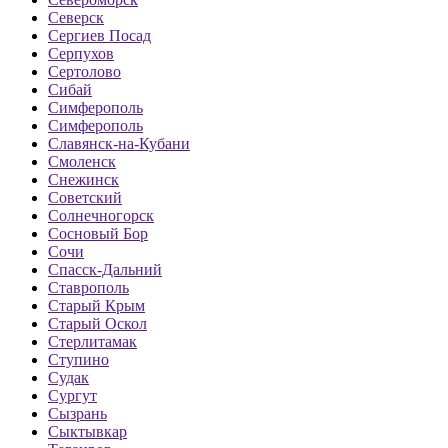
Северск
Сергиев Посад
Серпухов
Сертолово
Сибай
Симферополь
Симферополь
Славянск-на-Кубани
Смоленск
Снежинск
Советский
Солнечногорск
Сосновый Бор
Сочи
Спасск-Дальний
Ставрополь
Старый Крым
Старый Оскол
Стерлитамак
Ступино
Судак
Сургут
Сызрань
Сыктывкар