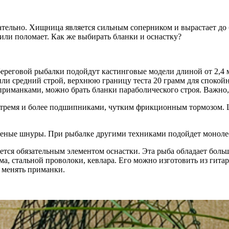
тельно. Хищница является сильным соперником и вырастает до 
 или поломает. Как же выбирать бланки и оснастку?
ереговой рыбалки подойдут кастинговые модели длиной от 2,4 ме
или средний строй, верхнюю границу теста 20 грамм для спокой
 приманками, можно брать бланки параболического строя. Важно
тремя и более подшипниками, чутким фрикционным тормозом. Ш
еные шнуры. При рыбалке другими техниками подойдет моноле
тся обязательным элементом оснастки. Эта рыба обладает бол
а, стальной проволоки, кевлара. Его можно изготовить из гитар
о менять приманки.