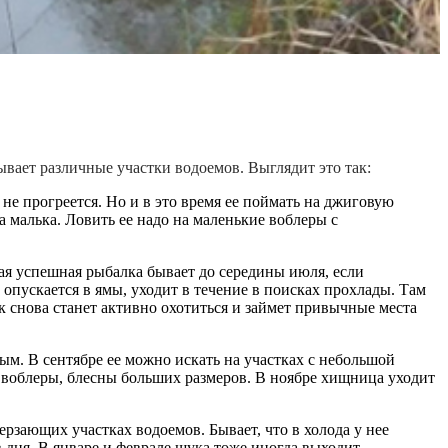
ывает различные участки водоемов. Выглядит это так:
не прогреется. Но и в это время ее поймать на джиговую
а малька. Ловить ее надо на маленькие воблеры с
ая успешная рыбалка бывает до середины июля, если
опускается в ямы, уходит в течение в поисках прохлады. Там
к снова станет активно охотиться и займет привычные места
ным. В сентябре ее можно искать на участках с небольшой
я воблеры, блесны больших размеров. В ноябре хищница уходит
зающих участках водоемов. Бывает, что в холода у нее
в дня. В январе и феврале щука тоже иногда выходит