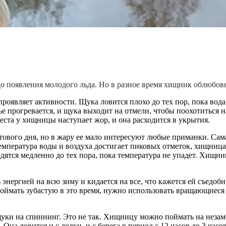
до появления молодого льда. Но в разное время хищник облюбов
роявляет активности. Щука ловится плохо до тех пор, пока вода 
е прогревается, и щука выходит на отмели, чтобы поохотиться н
ста у хищницы наступает жор, и она расходится в укрытия.
тового дня, но в жару ее мало интересуют любые приманки. Сам
емпература воды и воздуха достигает пиковых отметок, хищница 
дятся медленно до тех пора, пока температура не упадет. Хищни
энергией на всю зиму и кидается на все, что кажется ей съедоб
 поймать зубастую в это время, нужно использовать вращающиес
и на спиннинг. Это не так. Хищницу можно поймать на незамер
Она ловится и с лодки, и с берега в период с 12 часов до 3 часо