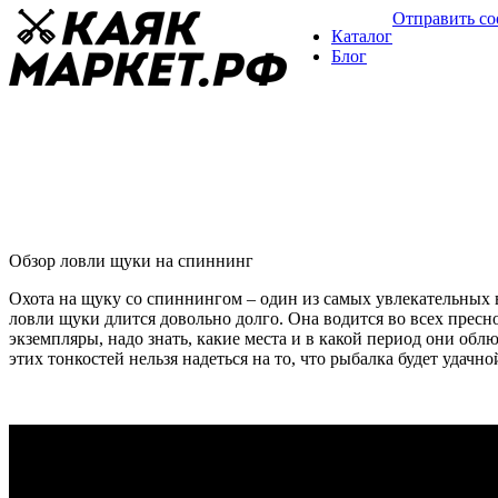
Отправить с
Каталог
Блог
Ловля щуки на спиннинг
Рыбалка на спиннинг
16 февраля
Обзор ловли щуки на спиннинг
Охота на щуку со спиннингом – один из самых увлекательных
ловли щуки длится довольно долго. Она водится во всех прес
экземпляры, надо знать, какие места и в какой период они об
этих тонкостей нельзя надеться на то, что рыбалка будет удачн