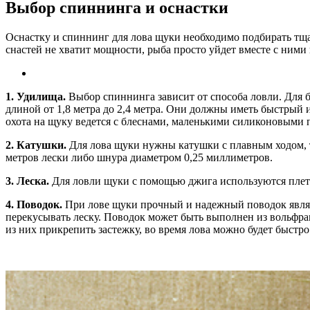
Выбор спиннинга и оснастки
Оснастку и спиннинг для лова щуки необходимо подбирать тща
снастей не хватит мощности, рыба просто уйдет вместе с ними
1.
Удилища.
Выбор спиннинга зависит от способа ловли. Для б
длиной от 1,8 метра до 2,4 метра. Они должны иметь быстрый 
охота на щуку ведется с блеснами, маленькими силиконовыми
2.
Катушки.
Для лова щуки нужны катушки с плавным ходом, 
метров лески либо шнура диаметром 0,25 миллиметров.
3.
Леска.
Для ловли щуки с помощью джига используются плет
4.
Поводок.
При лове щуки прочный и надежный поводок являе
перекусывать леску. Поводок может быть выполнен из вольфрам
из них прикрепить застежку, во время лова можно будет быстр