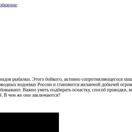
ообщение
 видов рыбалки. Этого бойкого, активно сопротивляющегося хи
новодных водоемах России и становится желанной добычей огром
любовывают. Важно уметь подбирать оснастку, способ проводки,
ой. В чем же они заключаются?