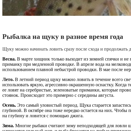
Рыбалка на щуку в разное время года
Щуку можно начинать ловить сразу после схода и продолжать 
Весна.
В марте хищник только выходит из зимней спячки и не п
приманку при медленной проводке. В апреле вода на мелководь
использованием плавной небыстрой проводки. В мае после нере
Лето.
В летний период щуку можно ловить в течение всего све
использовать яркую, агрессивно окрашенную оснастку. Когда т
ее ловят на серебристые, зеленоватые приманки, которые прово
стоянок. Происходит это примерно с середины августа.
Осень.
Это самый уловистый период. Щука старается запастись 
глубиной. В октябре она тоже нередко остается на них. Чтобы
на глубину и ловится с помощью джига.
Зима.
Многие рыбаки считают зиму неподходящей для ловли щук
начинается сильный жор, и рыба бросается на любые приманки. 