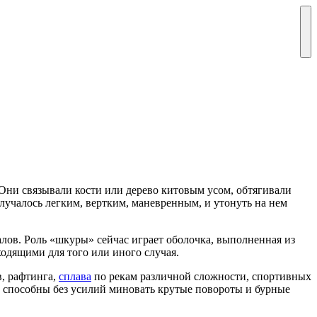
 Они связывали кости или дерево китовым усом, обтягивали
лучалось легким, вертким, маневренным, и утонуть на нем
алов. Роль «шкуры» сейчас играет оболочка, выполненная из
дящими для того или иного случая.
в, рафтинга,
сплава
по рекам различной сложности, спортивных
 способны без усилий миновать крутые повороты и бурные