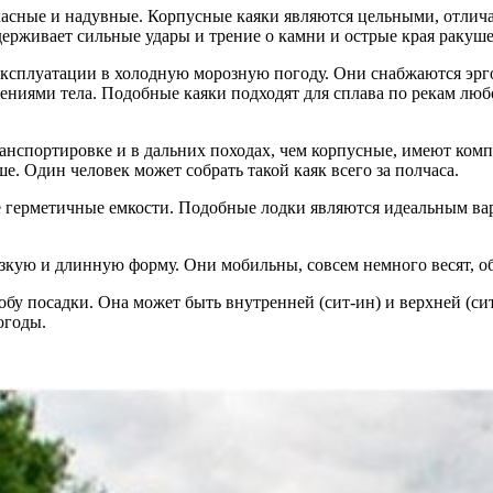
касные и надувные. Корпусные каяки являются цельными, отлич
ерживает сильные удары и трение о камни и острые края ракуше
эксплуатации в холодную морозную погоду. Они снабжаются э
ижениями тела. Подобные каяки подходят для сплава по рекам лю
анспортировке и в дальних походах, чем корпусные, имеют ком
. Один человек может собрать такой каяк всего за полчаса.
 герметичные емкости. Подобные лодки являются идеальным ва
узкую и длинную форму. Они мобильны, совсем немного весят, 
обу посадки. Она может быть внутренней (сит-ин) и верхней (с
огоды.