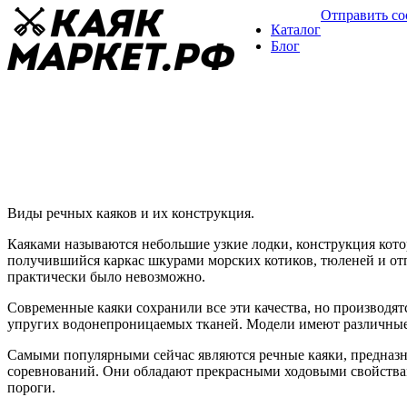
Отправить с
Каталог
Блог
Речные каяки
Обзоры каяков
20 ноября
Виды речных каяков и их конструкция.
Каяками называются небольшие узкие лодки, конструкция кото
получившийся каркас шкурами морских котиков, тюленей и отп
практически было невозможно.
Современные каяки сохранили все эти качества, но производят
упругих водонепроницаемых тканей. Модели имеют различные
Самыми популярными сейчас являются речные каяки, предназн
соревнований. Они обладают прекрасными ходовыми свойствам
пороги.