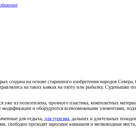
ообщение
рых создана на основе старинного изобретения народов Севера.
равлялись на таких каяках на охоту или рыбалку. Суденышко по
ся уже из полиэтилена, прочного пластика, композитных матери
 модификации и оборудуются всевозможными элементами, подхо
аченные для отдыха,
для туризма
, дальних и длительных походо
и, свободно проходят заросшие камышом и мелководные места,