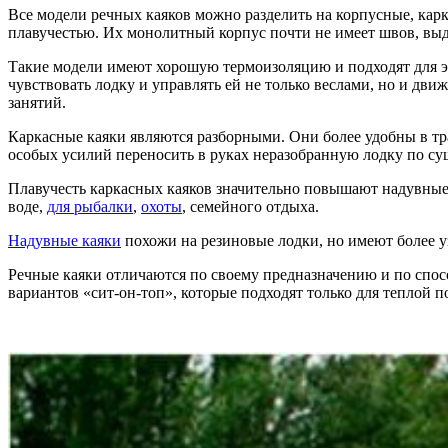
Все модели речных каяков можно разделить на корпусные, кар
плавучестью. Их монолитный корпус почти не имеет швов, выд
Такие модели имеют хорошую термоизоляцию и подходят для 
чувствовать лодку и управлять ей не только веслами, но и дв
занятий.
Каркасные каяки являются разборными. Они более удобны в тр
особых усилий переносить в руках неразобранную лодку по суше
Плавучесть каркасных каяков значительно повышают надувные
воде,
для рыбалки
,
охоты
, семейного отдыха.
Надувные каяки
похожи на резиновые лодки, но имеют более 
Речные каяки отличаются по своему предназначению и по спос
вариантов «сит-он-топ», которые подходят только для теплой п