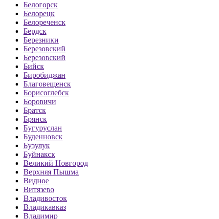
Белогорск
Белорецк
Белореченск
Бердск
Березники
Березовский
Березовский
Бийск
Биробиджан
Благовещенск
Борисоглебск
Боровичи
Братск
Брянск
Бугуруслан
Буденновск
Бузулук
Буйнакск
Великий Новгород
Верхняя Пышма
Видное
Витязево
Владивосток
Владикавказ
Владимир