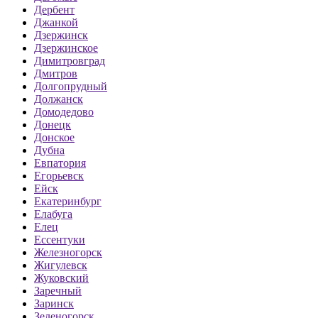
Дербент
Джанкой
Дзержинск
Дзержинское
Димитровград
Дмитров
Долгопрудный
Должанск
Домодедово
Донецк
Донское
Дубна
Евпатория
Егорьевск
Ейск
Екатеринбург
Елабуга
Елец
Ессентуки
Железногорск
Жигулевск
Жуковский
Заречный
Заринск
Зеленогорск