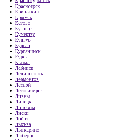
Краснотурьинск
Красноярск
Кропоткин
Крымск
Кстово
Кузнецк
Кумертау
Кунгур
Курган
Курганинск
Курск
Кызыл
Лабинск
Лениногорск
Лермонтов
Лесной
Лесосибирск
Ливны
Липецк
Липовцы
Лиски
Лобня
Лысьва
Лыткарино
Люберцы