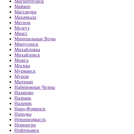
Магнитогорск
Майкоп
Массандра
Махачкала
Мегион
Мелеуз
Миасс
Минеральные Воды
Минусинск
Михайловка
Михайловск
Можга
Москва
Мурманск
Муром
Мытищи
Набережные Челны
Назарово
Назрань
Нальчик
Наро-Фоминск
Находка
Невинномысск
Нерюнгри
Нефтекамск