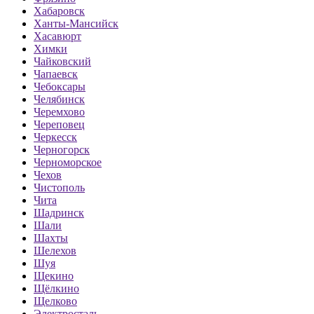
Хабаровск
Ханты-Мансийск
Хасавюрт
Химки
Чайковский
Чапаевск
Чебоксары
Челябинск
Черемхово
Череповец
Черкесск
Черногорск
Черноморское
Чехов
Чистополь
Чита
Шадринск
Шали
Шахты
Шелехов
Шуя
Щекино
Щёлкино
Щелково
Электросталь