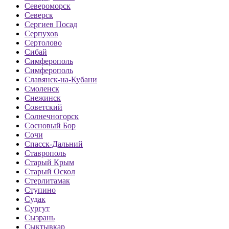
Североморск
Северск
Сергиев Посад
Серпухов
Сертолово
Сибай
Симферополь
Симферополь
Славянск-на-Кубани
Смоленск
Снежинск
Советский
Солнечногорск
Сосновый Бор
Сочи
Спасск-Дальний
Ставрополь
Старый Крым
Старый Оскол
Стерлитамак
Ступино
Судак
Сургут
Сызрань
Сыктывкар