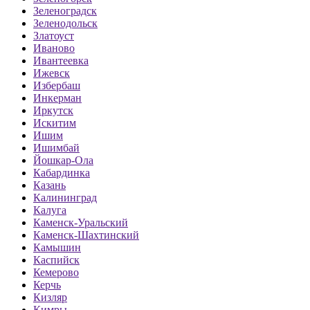
Зеленоградск
Зеленодольск
Златоуст
Иваново
Ивантеевка
Ижевск
Избербаш
Инкерман
Иркутск
Искитим
Ишим
Ишимбай
Йошкар-Ола
Кабардинка
Казань
Калининград
Калуга
Каменск-Уральский
Каменск-Шахтинский
Камышин
Каспийск
Кемерово
Керчь
Кизляр
Кимры