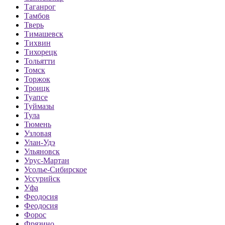
Таганрог
Тамбов
Тверь
Тимашевск
Тихвин
Тихорецк
Тольятти
Томск
Торжок
Троицк
Туапсе
Туймазы
Тула
Тюмень
Узловая
Улан-Удэ
Ульяновск
Урус-Мартан
Усолье-Сибирское
Уссурийск
Уфа
Феодосия
Феодосия
Форос
Фрязино