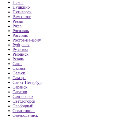
Псков
Пушкино
Пятигорск
Раменское
Ревда
Ржев
Рославль
Россошь
Ростов-на-Дону
Рубцовск
Рузаевка
Рыбинск
Рязань
Саки
Салават
Сальск
Самара
Санкт-Петербург
Саранск
Саратов
Саяногорск
Светлогорск
Свободный
Севастополь
Северодвинск