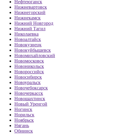
Нефтеюганск
Нижневартовск
Нижнегорский
Нижнекамск
Нижний Новгород
Нижний Тагил
Николаевка
Новоалтайск
Новокузнецк
Новокуйбышевск
Новомихайловский
Новомосковск
Новоникольск
Новороссийск
Новосибирск
Новоуральск
Новочебоксарск
Новочеркасск
Новошахтинск
Новый Уренгой
Ногинск
Норильск
Ноябрьск
Нягань
Обнинск