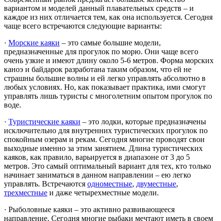
вариантом и моделей данный плавательных средств – и
каждое из них отличается тем, как она используется. Сегодня
чаще всего встречаются следующие варианты:
·
Морские каяки
– это самые большие модели,
предназначенные для прогулок по морю. Они чаще всего
очень узкие и имеют длину около 5-6 метров. Форма морских
каноэ и байдарок разработана таким образом, что ей не
страшны большие волны и ей легко управлять абсолютно в
любых условиях. Но, как показывает практика, ими смогут
управлять лишь туристы с многолетним опытом прогулок по
воде.
·
Туристические каяки
– это лодки, которые предназначены
исключительно для внутренних туристических прогулок по
спокойным озерам и рекам. Сегодня многие проводят свои
выходные именно за этим занятием. Длина туристических
каяков, как правило, варьируется в диапазоне от 3 до 5
метров. Это самый оптимальный вариант для тех, кто только
начинает заниматься в данном направлении – ею легко
управлять. Встречаются
одноместные
,
двуместные
,
трехместные
и даже четырехместные модели.
· Рыболовные каяки – это активно развивающееся
направление. Сегодня многие рыбаки мечтают иметь в своем