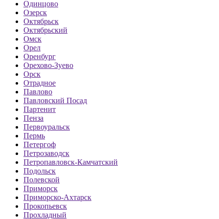
Одинцово
Озерск
Октябрьск
Октябрьский
Омск
Орел
Оренбург
Орехово-Зуево
Орск
Отрадное
Павлово
Павловский Посад
Партенит
Пенза
Первоуральск
Пермь
Петергоф
Петрозаводск
Петропавловск-Камчатский
Подольск
Полевской
Приморск
Приморско-Ахтарск
Прокопьевск
Прохладный