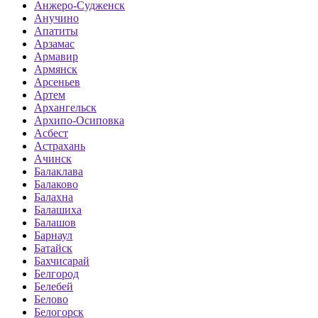
Анжеро-Судженск
Анучино
Апатиты
Арзамас
Армавир
Армянск
Арсеньев
Артем
Архангельск
Архипо-Осиповка
Асбест
Астрахань
Ачинск
Балаклава
Балаково
Балахна
Балашиха
Балашов
Барнаул
Батайск
Бахчисарай
Белгород
Белебей
Белово
Белогорск