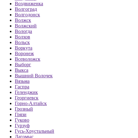
Воздвиженка
Волгоград
Волгодонск
Волжск
Волжский
Вологда
Волхов
Вольск
Воркута
Воронеж
Всеволожск
Выборг
Выкса
Вышний Волочек
Вязьма
Гаспра
Геленджик
Георгиевск
Горно-Алтайск
Грозный
Грязи
Гуково
Гурзуф
Гусь-Хрустальный
Дагомыс